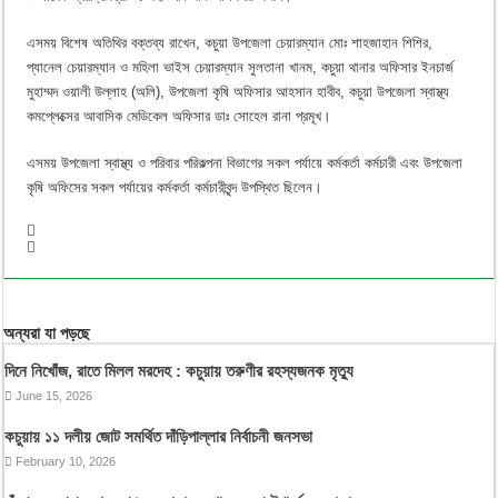
এসময় বিশেষ অতিথির বক্তব্য রাখেন, কচুয়া উপজেলা চেয়ারম্যান মোঃ শাহজাহান শিশির,
প্যানেল চেয়ারম্যান ও মহিলা ভাইস চেয়ারম্যান সুলতানা খানম, কচুয়া থানার অফিসার ইনচার্জ
মুহাম্মদ ওয়ালী উল্লাহ (অলি), উপজেলা কৃষি অফিসার আহসান হাবীব, কচুয়া উপজেলা স্বাস্থ্য
কমপ্লেক্সের আবাসিক মেডিকেল অফিসার ডাঃ সোহেল রানা প্রমূখ।
এসময় উপজেলা স্বাস্থ্য ও পরিবার পরিকল্পনা বিভাগের সকল পর্যায়ে কর্মকর্তা কর্মচারী এবং উপজেলা
কৃষি অফিসের সকল পর্যায়ের কর্মকর্তা কর্মচারীবৃন্দ উপস্থিত ছিলেন।
অন্যরা যা পড়ছে
দিনে নিখোঁজ, রাতে মিলল মরদেহ : কচুয়ায় তরুণীর রহস্যজনক মৃত্যু
June 15, 2026
কচুয়ায় ১১ দলীয় জোট সমর্থিত দাঁড়িপাল্লার নির্বাচনী জনসভা
February 10, 2026