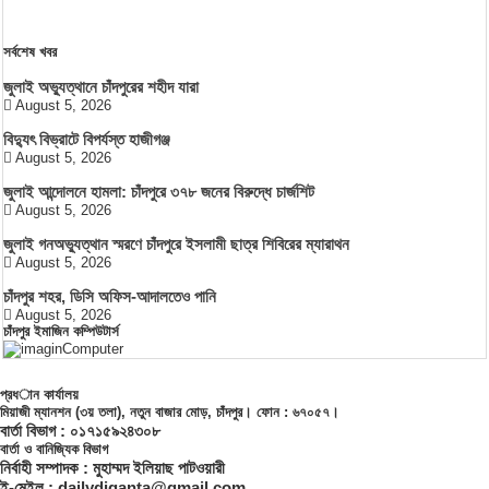
সর্বশেষ খবর
জুলাই অভ্যুত্থানে চাঁদপুরের শহীদ যারা
August 5, 2026
বিদ্যুৎ বিভ্রাটে বিপর্যস্ত হাজীগঞ্জ
August 5, 2026
জুলাই আন্দোলনে হামলা: চাঁদপুরে ৩৭৮ জনের বিরুদ্ধে চার্জশিট
August 5, 2026
জুলাই গনঅভ্যুত্থান স্মরণে চাঁদপুরে ইসলামী ছাত্র শিবিরের ম্যারাথন
August 5, 2026
চাঁদপুর শহর, ডিসি অফিস-আদালতেও পানি
August 5, 2026
চাঁদপুর ইমাজিন কম্পিউটার্স
প্রধান কার্যালয়
মিয়াজী ম্যানশন (৩য় তলা), নতুন বাজার মোড়, চাঁদপুর। ফোন : ৬৭০৫৭।
বার্তা বিভাগ : ০১৭১৫৯২৪৩০৮
বার্তা ও বানিজ্যিক বিভাগ
নির্বাহী সম্পাদক : মুহাম্মদ ইলিয়াছ পাটওয়ারী
ই-মেইল : dailydiganta@gmail.com