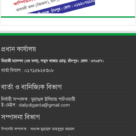
প্রধান কার্যালয়
মিয়াজী ম্যানশন (৩য় তলা), নতুন বাজার মোড়, চাঁদপুর। ফোন : ৬৭০৫৭।
বার্তা বিভাগ : ০১৭১৫৯২৪৩০৮
বার্তা ও বানিজ্যিক বিভাগ
নির্বাহী সম্পাদক : মুহাম্মদ ইলিয়াছ পাটওয়ারী
ই-মেইল : dailydiganta@gmail.com
সম্পাদনা বিভাগ
উপদেষ্টা সম্পাদক : অধ্যক্ষ মুহাম্মদ মাহবুবুর রহমান