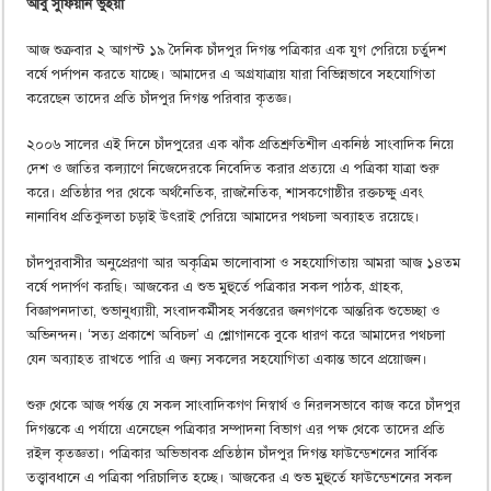
আবু সুফিয়ান ভুইয়া
আজ শুক্রবার ২ আগস্ট ১৯ দৈনিক চাঁদপুর দিগন্ত পত্রিকার এক যুগ পেরিয়ে চর্তুদশ
বর্ষে পর্দাপন করতে যাচ্ছে। আমাদের এ অগ্রযাত্রায় যারা বিভিন্নভাবে সহযোগিতা
করেছেন তাদের প্রতি চাঁদপুর দিগন্ত পরিবার কৃতজ্ঞ।
২০০৬ সালের এই দিনে চাঁদপুরের এক ঝাঁক প্রতিশ্রুতিশীল একনিষ্ঠ সাংবাদিক নিয়ে
দেশ ও জাতির কল্যাণে নিজেদেরকে নিবেদিত করার প্রত্যয়ে এ পত্রিকা যাত্রা শুরু
করে। প্রতিষ্ঠার পর থেকে অর্থনৈতিক, রাজনৈতিক, শাসকগোষ্ঠীর রক্তচক্ষু এবং
নানাবিধ প্রতিকুলতা চড়াই উৎরাই পেরিয়ে আমাদের পথচলা অব্যাহত রয়েছে।
চাঁদপুরবাসীর অনুপ্রেরণা আর অকৃত্রিম ভালোবাসা ও সহযোগিতায় আমরা আজ ১৪তম
বর্ষে পদার্পণ করছি। আজকের এ শুভ মুহুর্তে পত্রিকার সকল পাঠক, গ্রাহক,
বিজ্ঞাপনদাতা, শুভানুধ্যায়ী, সংবাদকর্মীসহ সর্বস্তরের জনগণকে আন্তরিক শুভেচ্ছা ও
অভিনন্দন। ‘সত্য প্রকাশে অবিচল’ এ শ্লোগানকে বুকে ধারণ করে আমাদের পথচলা
যেন অব্যাহত রাখতে পারি এ জন্য সকলের সহযোগিতা একান্ত ভাবে প্রয়োজন।
শুরু থেকে আজ পর্যন্ত যে সকল সাংবাদিকগণ নিস্বার্থ ও নিরলসভাবে কাজ করে চাঁদপুর
দিগন্তকে এ পর্যায়ে এনেছেন পত্রিকার সম্পাদনা বিভাগ এর পক্ষ থেকে তাদের প্রতি
রইল কৃতজ্ঞতা। পত্রিকার অভিভাবক প্রতিষ্ঠান চাঁদপুর দিগন্ত ফাউন্ডেশনের সার্বিক
তত্ত্বাবধানে এ পত্রিকা পরিচালিত হচ্ছে। আজকের এ শুভ মুহুর্তে ফাউন্ডেশনের সকল