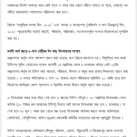
সরকারের নির্দেশ অমান্য করে কেউ যাতে এ সময় মাছ ধরতে নদীতে নামতে না পারে, সেজন্য নদ-
নদীতে ভ্রাম্যমাণ আদালতও পরিচালনা করা হবে।
বৈঠকে ‘সামুদ্রিক মৎস্য বিল, ২০২০’ এবং ‘মৎস্য ও মৎস্যপণ্য (পরিদর্শন ও মান নিয়ন্ত্রণ) বিল,
২০২০’ প্রয়োজনীয় যাচাই বাছাই, পরিবর্তন, পরিমার্জন, সংশোধনপূর্বক সংসদে উত্থাপনের সুপারিশ
করা হয়।
চলতি অর্থ বছরে ৬ লাখ মেট্রিক টন মাছ উৎপাদনের লক্ষ্যে
মন্ত্রণালয় কর্তৃক নানা পদক্ষেপ গ্রহণ করা হয়েছে বলে বৈঠকে জানানো হয়। বিলুপ্তির পথে থাকা
ইলিশের সুদিন ফেরানোর লক্ষ্যে আগামী ১৪ অক্টোবর থেকে ৪ নভেম্বর পর্যন্ত মোট ২২দিন
মন্ত্রণালয় কর্তৃক মা ইলিশ মাছ আহরণ, পরিবহন, বিপণন ও মজুদ বন্ধ রাখার সিদ্ধান্ত গ্রহণ করা
হয়েছে। এ সময়ে ক্ষতিগ্রস্ত ৫ লাখ ৭০ হাজার জেলে পরিবারকে প্রতিদিন ২০ কেজি হারে চাল
বিতরণের কার্যক্রম জেলা প্রশাসন ও স্থানীয় মৎস্য বিভাগ কর্তৃক গ্রহণ করা হয়েছে।
এ নিষেধাজ্ঞা শুরুর মধ্য দিয়ে শেষ হবে এ বছরের ইলিশ মৌসুম। ৩০ অক্টোবর নিষেধাজ্ঞা শেষে
জাটকা (১০ ইঞ্চির কম আকারের ইলিশ) নিধনে আট মাসের নিষেধাজ্ঞা শুরু হবে ১ নভেম্বর। যা
শেষ হবে ৩০ জুন। আজ রাত থেকে শুরু হওয়া নিষেধাজ্ঞা কার্যকর করতে মৎস্য অধিদপ্তর
কোস্টগার্ড, নৌপুলিশসহ আইন-শৃঙ্খলা রক্ষাকারী বাহিনীর সহায়তায় ব্যাপক প্রস্তুুতি নিয়েছে।
ইলিশ অভয়াশ্রমের বেশিরভাগ চাঁদপুর, বরিশাল, ভোলা, পটুয়াখালী ও পিরোজপুর জেলা সংলগ্ন