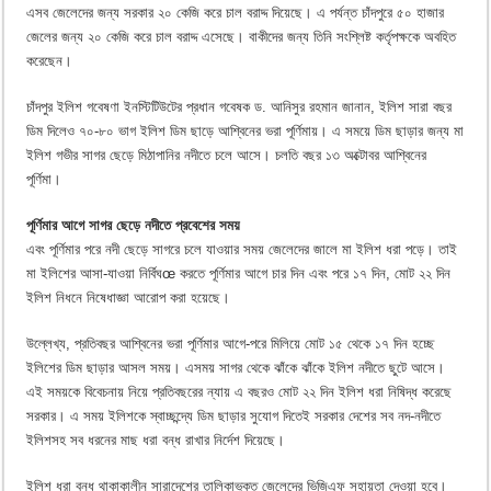
এসব জেলেদের জন্য সরকার ২০ কেজি করে চাল বরাদ্দ দিয়েছে। এ পর্যন্ত চাঁদপুরে ৫০ হাজার
জেলের জন্য ২০ কেজি করে চাল বরাদ্দ এসেছে। বাকীদের জন্য তিনি সংশ্লিষ্ট কর্তৃপক্ষকে অবহিত
করেছেন।
চাঁদপুর ইলিশ গবেষণা ইনস্টিটিউটের প্রধান গবেষক ড. আনিসুর রহমান জানান, ইলিশ সারা বছর
ডিম দিলেও ৭০-৮০ ভাগ ইলিশ ডিম ছাড়ে আশ্বিনের ভরা পূর্ণিমায়। এ সময়ে ডিম ছাড়ার জন্য মা
ইলিশ গভীর সাগর ছেড়ে মিঠাপানির নদীতে চলে আসে। চলতি বছর ১৩ অক্টোবর আশ্বিনের
পূর্ণিমা।
পূর্ণিমার আগে সাগর ছেড়ে নদীতে প্রবেশের সময়
এবং পূর্ণিমার পরে নদী ছেড়ে সাগরে চলে যাওয়ার সময় জেলেদের জালে মা ইলিশ ধরা পড়ে। তাই
মা ইলিশের আসা-যাওয়া নির্বিঘœ করতে পূর্ণিমার আগে চার দিন এবং পরে ১৭ দিন, মোট ২২ দিন
ইলিশ নিধনে নিষেধাজ্ঞা আরোপ করা হয়েছে।
উল্লেখ্য, প্রতিবছর আশ্বিনের ভরা পূর্ণিমার আগে-পরে মিলিয়ে মোট ১৫ থেকে ১৭ দিন হচ্ছে
ইলিশের ডিম ছাড়ার আসল সময়। এসময় সাগর থেকে ঝাঁকে ঝাঁকে ইলিশ নদীতে ছুটে আসে।
এই সময়কে বিবেচনায় নিয়ে প্রতিবছরের ন্যায় এ বছরও মোট ২২ দিন ইলিশ ধরা নিষিদ্ধ করেছে
সরকার। এ সময় ইলিশকে স্বাচ্ছন্দ্যে ডিম ছাড়ার সুযোগ দিতেই সরকার দেশের সব নদ-নদীতে
ইলিশসহ সব ধরনের মাছ ধরা বন্ধ রাখার নির্দেশ দিয়েছে।
ইলিশ ধরা বন্ধ থাকাকালীন সারাদেশের তালিকাভুক্ত জেলেদের ভিজিএফ সহায়তা দেওয়া হবে।