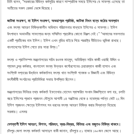
তিনি বলেন, “সরকারের বিভিন্ন কর্মসূচির কারণে সাম্প্রতিক সময়ে ইলিশের যে সাফল্য এসেছে তা
অতীতের সকল রেকর্ড ভেঙ্গে দিয়েছে।
জাটকা সংরক্ষণ, মা ইলিশ সংরক্ষণ, অভয়াশ্রম প্রতিষ্ঠা, জাটকা নিধন বন্ধে কঠোর অবস্থান
এবং মৎস্য আহরণ নিষিদ্ধকালীন অভিযান পরিচালনার মাধ্যমে ইলিশের এ সাফল্য। ইলিশ
উৎপাদনে অভাবনীয় সাফল্যের জন্য সম্মিলিত প্রচেষ্টার কোনো বিকল্প নেই।” “আমাদের সফলতার
একটি প্রতীকের নাম ইলিশ। ইলিশ এখন গন্ডির বাইরে গিয়ে পররাষ্ট্র নীতিতেও ভূমিকা রাখছে।
বাংলাদেশের ইলিশ পেতে চায় সারা বিশ্ব।”
মৎস্য ও প্রাণিসম্পদ মন্ত্রণালয়ের সচিব রওনক মাহমুদ, অতিরিক্ত সচিব কাজী ওয়াছি উদ্দিন ও
শ্যামল চন্দ্র কর্মকার, বাংলাদেশ মৎস্য উন্নয়ন কর্পোরশেনের চেয়ারম্যান কাজী হাসান এবং
সংশ্লিষ্ট দপ্তরের ঊর্ধ্বতন কর্মকর্তাসহ মৎস্য খাত সংশ্লিষ্ট গবেষক ও বিজ্ঞানী এবং বিভিন্ন
মৎসীজীবী সংগঠনের প্রতিনিধিরা সভায় উপস্থিত ছিলেন।
মন্ত্রণালয়ের সিনিয়র তথ্য কর্মকর্তা ইফতেখার হোসেন স্বাক্ষরিত সংবাদ বিজ্ঞপ্তিতে বলা হয়, চলতি
বছর ইলিশের প্রধান প্রজনন মৌসুমে আগামী ১৪ অক্টোবর থেকে ৪ নভেম্বর পর্যন্ত মোট ২২ দিন
ইলিশ প্রজনন ক্ষেত্রে ইলিশসহ সব ধরনের মৎস্য আহরণ নিষিদ্ধ করার সিদ্ধান্ত নিয়েছে
সরকার। এসময়
দেশব্যাপী ইলিশ আহরণ, বিপণন, পরিবহন, ক্রয়-বিক্রয়, বিনিময় এবং মজুতও নিষিদ্ধ থাকবে।
চাঁদপুর জেলা মৎস্য কর্মকর্তা আসাদুল বাকী জানান, চাঁদপুরে ৫১ হাজার ১৯০জন জেলে আছে।