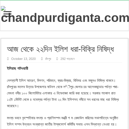
আজ থেকে ২২দিন ইলিশ ধরা-বিক্রি নিষিদ্ধ
October 13, 2020
চাঁদপুর
292 পড়েছেন
ইলিয়াছ পাটওয়ারী
দেশব্যাপী ইলিশ আহরণ, বিপণন, পরিবহন, ক্রয়-বিক্রয়, বিনিময় এবং মজুদও নিষিদ্ধ থাকবে।
চাঁদপুরের মতলব উত্তর উপজেলার ষাটনল থেকে ল²ীপুর জেলার চর আলেকজান্ডার পর্যন্ত পদ্মা-
মেঘনা নদীর ১০০ কিলোমিটার এলাকায় এ নিষেধাজ্ঞা জারি করা হয়েছে। সরকার গতকাল রাত
১২টা ১মিনিট থেকে ৪ নভেম্বর পর্যন্ত টানা ২২ দিন ইলিশসহ নদীতে সব ধরনের মাছ ধরা নিষিদ্ধ
করেছেন।
মৎস্য ভবনে বৃহস্পতিবার মৎস্য ও প্রাণিসম্পদ মন্ত্রী শ ম রেজাউল করিমের সভাপতিত্বে অনুষ্ঠিত
ইলিশ সম্পদ উন্নয়ন সংক্রান্ত জাতীয় টাস্কফোর্স কমিটির সভায় এসব সিদ্ধান্ত নেওয়া হয়।