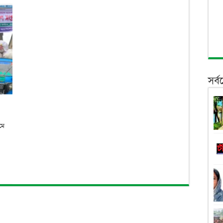
সর্
মে