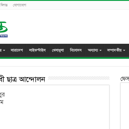
দিগন্ত
যোগাযোগ
ুর
সারাদেশ
লাইফস্টাইল
খেলাধুলা
বিনোদন
অন্যান্য
সম্পাদকীয়
ধী ছাত্র আন্দোলন
ফেস
পুর
িম