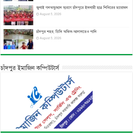
জুলাই গনঅভ্যুত্থান স্মরণে চাঁদপুরে ইসলামী ছাত্র শিবিরের ম্যারাথন
August 5, 2026
চাঁদপুর শহর, ডিসি অফিস-আদালতেও পানি
August 5, 2026
চাঁদপুর ইমাজিন কম্পিউটার্স