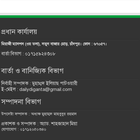
প্রধান কার্যালয়
মিয়াজী ম্যানশন (৩য় তলা), নতুন বাজার মোড়, চাঁদপুর। ফোন : ৬৭০৫৭।
বার্তা বিভাগ : ০১৭১৫৯২৪৩০৮
বার্তা ও বানিজ্যিক বিভাগ
নির্বাহী সম্পাদক : মুহাম্মদ ইলিয়াছ পাটওয়ারী
ই-মেইল : dailydiganta@gmail.com
সম্পাদনা বিভাগ
উপদেষ্টা সম্পাদক : অধ্যক্ষ মুহাম্মদ মাহবুবুর রহমান
প্রকাশক ও সম্পাদক : অ্যাড. শাহজাহান মিয়া
যোগাযোগ : ০১৭১২০৫০৩৪০