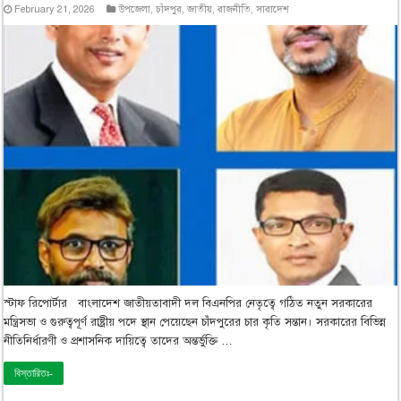
February 21, 2026
উপজেলা
,
চাঁদপুর
,
জাতীয়
,
রাজনীতি
,
সারাদেশ
স্টাফ রিপোর্টার বাংলাদেশ জাতীয়তাবাদী দল বিএনপির নেতৃত্বে গঠিত নতুন সরকারের
মন্ত্রিসভা ও গুরুত্বপূর্ণ রাষ্ট্রীয় পদে স্থান পেয়েছেন চাঁদপুরের চার কৃতি সন্তান। সরকারের বিভিন্ন
নীতিনির্ধারণী ও প্রশাসনিক দায়িত্বে তাদের অন্তর্ভুক্তি …
বিস্তারিতঃ-