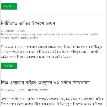
বিস্তারিতঃ-
বিটিভিতে জাতির উদ্দেশে ভাষণ
February 10, 2026
উপজেলা
,
কচুয়া
,
চাঁদপুর
,
চাঁদপুর সদর
,
জাতীয়
,
ফরিদগঞ্জ
,
মতলব উত্তর
,
মতলব দক্ষিণ
,
রাজনীতি
,
শাহরাস্তি
,
সারাদেশ
,
হাইমচর
,
হাজীগঞ্জ
দিগন্ত ডেস্ক বাংলাদেশ জায়ামাতে ইসলামী ক্ষমতায় গেলে বিভেদ ও বিভাজনের রাজনীতিমুক্ত
বাংলাদেশ গড়ার প্রত্যয়ের কথা জানিয়েছেন দলটির আমির ডা: শফিকুর রহমান। আগামী
জাতীয় সংসদ নির্বাচন উপলক্ষে সোমবার সন্ধ্যায় জাতির উদ্দেশে …
বিস্তারিতঃ-
নিজ এলাকার বাইরে অবস্থানে ৮২ ঘণ্টার নিষেধাজ্ঞা
February 10, 2026
জাতীয়
,
সারাদেশ
ত্রয়োদশ জাতীয় সংসদ নির্বাচন ও গণভোট উপলক্ষে সাড়ে ৮২ ঘণ্টার জন্য যেকোনো ব্যক্তির
নিজ এলাকার বাইরে অবস্থান নিষিদ্ধ করা হয়েছে। নির্বাচন সুষ্ঠু ও নিরপেক্ষ করতে এ সিদ্ধান্ত