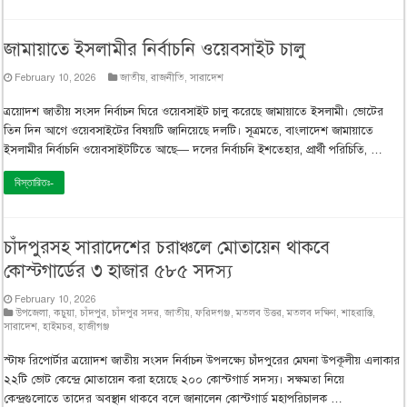
জামায়াতে ইসলামীর নির্বাচনি ওয়েবসাইট চালু
February 10, 2026
জাতীয়
,
রাজনীতি
,
সারাদেশ
ত্রয়োদশ জাতীয় সংসদ নির্বাচন ঘিরে ওয়েবসাইট চালু করেছে জামায়াতে ইসলামী। ভোটের
তিন দিন আগে ওয়েবসাইটের বিষয়টি জানিয়েছে দলটি। সূত্রমতে, বাংলাদেশ জামায়াতে
ইসলামীর নির্বাচনি ওয়েবসাইটটিতে আছে— দলের নির্বাচনি ইশতেহার, প্রার্থী পরিচিতি, …
বিস্তারিতঃ-
চাঁদপুরসহ সারাদেশের চরাঞ্চলে মোতায়েন থাকবে
কোস্টগার্ডের ৩ হাজার ৫৮৫ সদস্য
February 10, 2026
উপজেলা
,
কচুয়া
,
চাঁদপুর
,
চাঁদপুর সদর
,
জাতীয়
,
ফরিদগঞ্জ
,
মতলব উত্তর
,
মতলব দক্ষিণ
,
শাহরাস্তি
,
সারাদেশ
,
হাইমচর
,
হাজীগঞ্জ
স্টাফ রিপোর্টার ত্রয়োদশ জাতীয় সংসদ নির্বাচন উপলক্ষ্যে চাঁদপুরের মেঘনা উপকূলীয় এলাকার
২২টি ভোট কেন্দ্রে মোতায়েন করা হয়েছে ২০০ কোস্টগার্ড সদস্য। সক্ষমতা নিয়ে
কেন্দ্রগুলোতে তাদের অবস্থান থাকবে বলে জানালেন কোস্টগার্ড মহাপরিচালক …