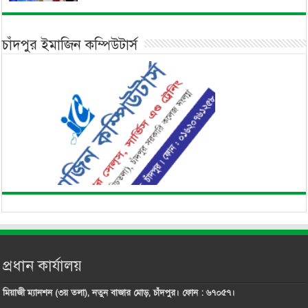
চাঁদপুর ইমাজিন কম্পিউটার্স
প্রধান কার্যালয়
মিয়াজী ম্যানশন (৩য় তলা), নতুন বাজার মোড়, চাঁদপুর। ফোন : ৬৭০৫৭।