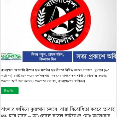
বাংলাদেশ আওয়ামী লীগের ছাত্র সংগঠন ছাত্রলীগকে নিষিদ্ধ করেছে সরকার। বুধবার (২৩
অক্টোবর) স্বরাষ্ট্র মন্ত্রণালয়ের জননিরাপত্তা বিভাগের রাজনৈতিক শাখা-২ থেকে এ সংক্রান্ত
প্রজ্ঞাপন জারি করা হয়েছে। প্রজ্ঞাপনে বলা হয়, বাংলাদেশের স্বাধীনতা …
বিস্তারিতঃ-
বাংলার জমিনে কুরআন চলবে, যারা বিরোধিতা করবে তারাই
স্তব্ধ হয়ে যাবে – আওলাদে রাসূল ছাইয়্যেদ মোঃ আনোয়ার