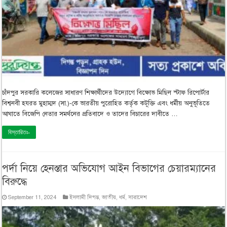
চাঁদপুর সরকারি কলেজের সাধারণ শিক্ষার্থীদের উদ্যোগে বিক্ষোভ মিছিল স্টাফ রিপোর্টার
বিশ্বনবী হযরত মুহাম্মদ (সা.)-কে ভারতীয় পুরোহিত কর্তৃক কটূক্তি এবং ধর্মীয় অনুভূতিতে
আঘাতে বিজেপি নেতার সমর্থনের প্রতিবাদে ও তাদের বিচারের দাবীতে …
বিস্তারিতঃ-
পর্দা নিয়ে হেনস্তার অভিযোগ আইন বিভাগের চেয়ারম্যানের
বিরুদ্ধে
September 11, 2024
ইসলামী দিগন্ত
,
জাতীয়
,
ধর্ম
,
সারাদেশ