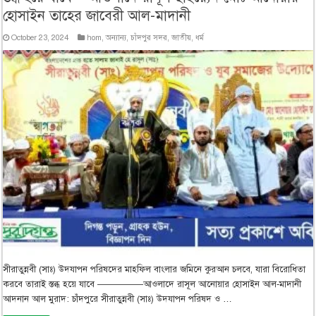
হোসাইন তাহের জাবেরী আল-মাদানী
October 23, 2024
hom
,
অন্যান্য
,
চাঁদপুর সদর
,
জাতীয়
,
ধর্ম
সীরাতুন্নবী (সাঃ) উদযাপন পরিষদের মাহফিল বাংলার জমিনে কুরআন চলবে, যারা বিরোধিতা
করবে তারাই স্তব্ধ হয়ে যাবে —————আওলাদে রাসূল আনোয়ার হোসাইন আল-মাদানী
আদনান আল মুরাদ: চাঁদপুরে সীরাতুন্নবী (সাঃ) উদযাপন পরিষদ ও …