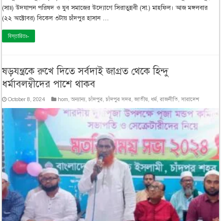
(সাঃ) উদযাপন পরিষদ ও যুব সমাজের উদ্যোগে সিরাতুন্নবী (সা.) মাহফিল। আজ মঙ্গলবার
(২২ অক্টোবর) বিকেল ৩টায় চাঁদপুর হাসান …
বিস্তারিতঃ-
ষড়যন্ত্রকে রুখে দিতে সর্বদাই জাগ্রত থেকে হিন্দু
ধর্মাবলম্বীদের পাশে থাকব
October 8, 2024
hom
,
অন্যান্য
,
চাঁদপুর
,
চাঁদপুর সদর
,
জাতীয়
,
ধর্ম
,
রাজনীতি
,
সারাদেশ