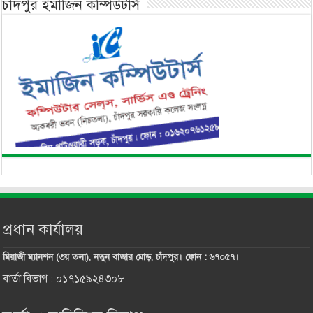
চাঁদপুর ইমাজিন কম্পিউটার্স
প্রধান কার্যালয়
মিয়াজী ম্যানশন (৩য় তলা), নতুন বাজার মোড়, চাঁদপুর। ফোন : ৬৭০৫৭।
বার্তা বিভাগ : ০১৭১৫৯২৪৩০৮