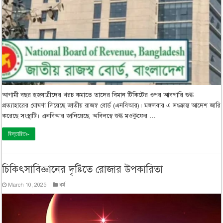
আগামী বছর হজযাত্রীদের খরচ কমাতে তাদের বিমান টিকিটের ওপর আবগারি শুল্ক
প্রত্যাহারের ঘোষণা দিয়েছে জাতীয় রাজস্ব বোর্ড (এনবিআর)। মঙ্গলবার এ সংক্রান্ত আদেশ জারি
করেছে সংস্থাটি। এনবিআর জানিয়েছে, অবিলম্বে শুল্ক মওকুফের …
বিস্তারিতঃ-
চিকিৎসাবিজ্ঞানের দৃষ্টিতে রোজার উপকারিতা
March 10, 2025
ধর্ম