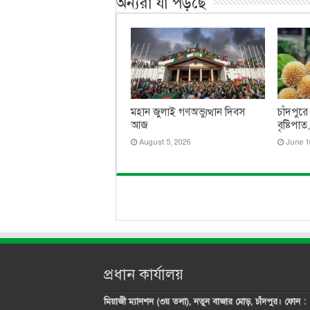
অন্যরা যা পড়ছে
মহান জুলাই গণঅভ্যুত্থান দিবস
চাঁদপুরে
আজ
বৃষ্টিপা
August 5, 2026
June 1
প্রধান কার্যালয়
মিয়াজী ম্যানশন (৩য় তলা), নতুন বাজার মোড়, চাঁদপুর। ফোন :