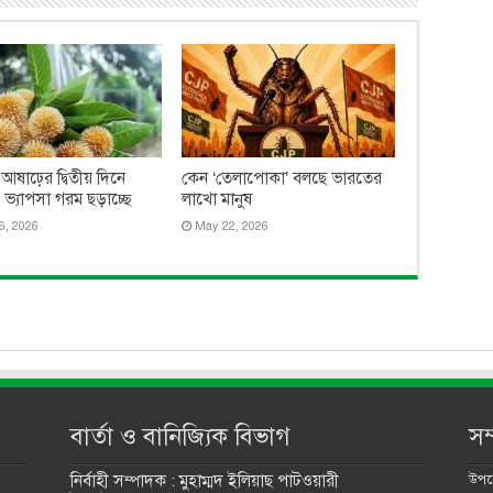
 আষাঢ়ের দ্বিতীয় দিনে
কেন ‘তেলাপোকা’ বলছে ভারতের
ত, ভ্যাপসা গরম ছড়াচ্ছে
লাখো মানুষ
6, 2026
May 22, 2026
বার্তা ও বানিজ্যিক বিভাগ
সম
নির্বাহী সম্পাদক : মুহাম্মদ ইলিয়াছ পাটওয়ারী
উপদে