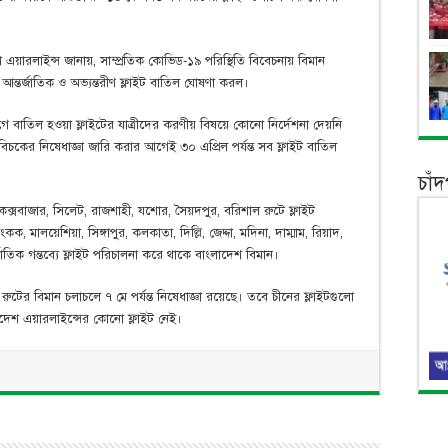
শ এয়ারলাইন্স জানায়, সাম্প্রতিক কোভিড-১৯ পরিস্থিতি বিবেচনায় বিমান
আন্তর্জাতিক ও অভ্যন্তরীণ ফ্লাইট বাতিল ঘোষণা করল।
গে বাতিল হওয়া ফ্লাইটের যাত্রীদের করণীয় বিষয়ে কোনো নির্দেশনা দেয়নি
চকের নিষেধাজ্ঞা জারি করার আগেই ৩০ এপ্রিল পর্যন্ত সব ফ্লাইট বাতিল
চাঁ
, কক্সবাজার, সিলেট, রাজশাহী, যশোর, সৈয়দপুর, বরিশাল রুটে ফ্লাইট
কক, মালয়েশিয়া, সিঙ্গাপুর, কলকাতা, দিল্লি, জেদ্দা, মদিনা, দাম্মাম, রিয়াদ,
জাতিক গন্তব্যে ফ্লাইট পরিচালনা করে থাকে বাংলাদেশ বিমান।
রুটের বিমান চলাচলে ৭ মে পর্যন্ত নিষেধাজ্ঞা রয়েছে। তবে চীনের ফ্লাইটগুলো
াদেশ এয়ারলাইন্সের কোনো ফ্লাইট নেই।