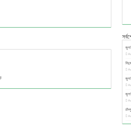
সর্ব
জুলা
A
বিদ্য
A
িট
জুলা
A
জুলা
A
চাঁ
A