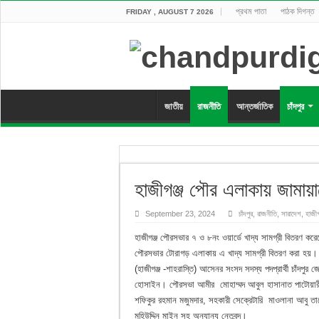
প্রথম পাতা
পাঠক দিগন্ত
FRIDAY , AUGUST 7 2026
জাতীয়
রাজনীতি
আন্তর্জাতিক
চাঁদপুর
হাজীগঞ্জ পৌর এলাকায় জামায়া
September 23, 2024
চাঁদপুর
,
রাজনীতি
,
সারাদেশ
,
হাজীগ
হাজীগঞ্জ পৌরসভার ৭ ও ৮নং ওয়ার্ডে খাদ্য সামগ্রী বিতরণ করে
পৌরসভার টোরাগড় এলাকায় এ খাদ্য সামগ্রী বিতরণ করা হয়। এ 
(হাজীগঞ্জ -শাহরাস্তি) আসেনর সংসদ সদস্য পদপ্রার্থী চাঁদপ
হোসাইন। পৌরসভা আমীর মোহাম্মদ আবুল হাসানাত পাটোয়ারী,
শফিকুর রহমান মজুমদার, সহকারী সেক্রেটারি মাওলানা আবু 
মহিউদ্দিন মাইনু সহ অন্যান্য নেতৃবৃন্দ।