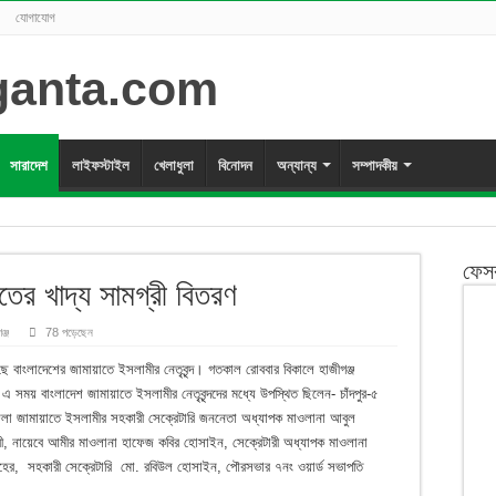
যোগাযোগ
সারাদেশ
লাইফস্টাইল
খেলাধুলা
বিনোদন
অন্যান্য
সম্পাদকীয়
ফেস
তের খাদ্য সামগ্রী বিতরণ
ঞ্জ
78 পড়েছেন
ছে বাংলাদেশের জামায়াতে ইসলামীর নেতৃবৃন্দ। গতকাল রোববার বিকালে হাজীগঞ্জ
সময় বাংলাদেশ জামায়াতে ইসলামীর নেতৃবৃন্দদের মধ্যে উপস্থিত ছিলেন- চাঁদপুর-৫
ুর জেলা জামায়াতে ইসলামীর সহকারী সেক্রেটারি জননেতা অধ্যাপক মাওলানা আবুল
 নায়েবে আমীর মাওলানা হাফেজ কবির হোসাইন, সেক্রেটারী অধ্যাপক মাওলানা
তাহের, সহকারী সেক্রেটারি মো. রবিউল হোসাইন, পৌরসভার ৭নং ওয়ার্ড সভাপতি