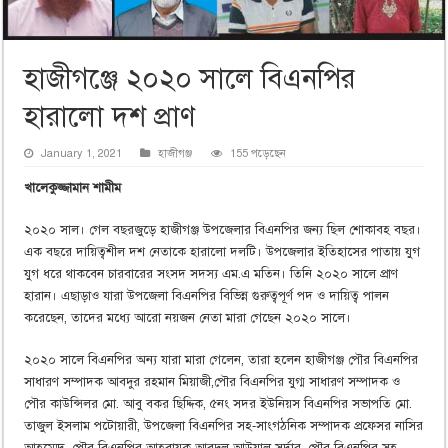
হাজীগঞ্জে ২০২০ সালে বিএনপির
হারালো দশ প্রাণ
January 1, 2021
হাজীগঞ্জ
155 পড়েছেন
খালেকুজ্জামান শামীম
২০২০ সাল। গেল বছরজুড়ে হাজীগঞ্জ উপজেলার বিএনপির জন্য ছিল শোকাবহ বছর।
এক বছরে দায়িত্বশীল দশ নেতাকে হারালো দলটি। উপজেলার ইতিহাসের পাতায় যুগ
যুগ ধরে থাকবেন চারবারের সংসদ সদস্য এম.এ মতিন। তিনি ২০২০ সালে প্রাণ
হারান। এছাড়াও যারা উপজেলা বিএনপির বিভিন্ন গুরুত্বপূর্ণ পদ ও দায়িত্ব পালন
করেছেন, তাদের মধ্যে আরো নয়জন নেতা মারা গেছেন ২০২০ সালে।
২০২০ সালে বিএনপির অন্য যারা মারা গেলেন, তারা হলেন হাজীগঞ্জ পৌর বিএনপির
সাধারণ সম্পাদক আবদুর রহমান মিয়াজী,পৌর বিএনপির যুগ্ম সাধারণ সম্পাদক ও
পৌর কাউন্সিলর মো. আবু বকর ছিদ্দিক, ৫নং সদর ইউনিয়স বিএনপির সভাপতি মো.
তাজুল ইসলাম পটোয়ারী, উপজেলা বিএনপির সহ-সাংগঠনিক সম্পাদক প্রফেসর নাসির
আহম্মেদ, পৌর বিএনপির আহবায়ক আবদুল আউয়াল সর্দার, পৌর বিএনপির সহ-