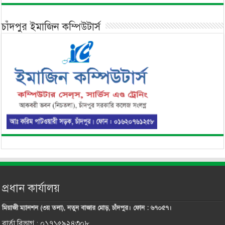
চাঁদপুর ইমাজিন কম্পিউটার্স
প্রধান কার্যালয়
মিয়াজী ম্যানশন (৩য় তলা), নতুন বাজার মোড়, চাঁদপুর। ফোন : ৬৭০৫৭।
বার্তা বিভাগ : ০১৭১৫৯২৪৩০৮