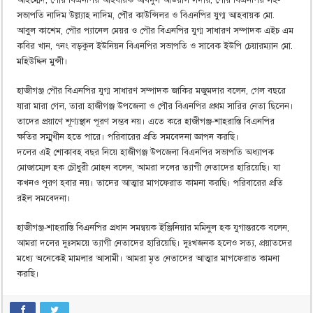
সভাপতি নাদিম উল্ল্যাহ নাদিম, পৌর কাউন্সিলর ও বিএনপির যুগ্ম আহবায়ক মো.
আবুল কাশেম, পৌর প্যানেল মেয়র ও পৌর বিএনপির যুগ্ম সাধারণ সম্পাদক এইচ এম
কবির খান, ৭নং বড়কুল ইউনিয়ন বিএনপির সভাপতি ও সাবেক ইউপি চেয়ারম্যান মো.
মহিউদ্দিন মুন্সী।
হাজীগঞ্জ পৌর বিএনপির যুগ্ম সাধারণ সম্পাদক জাকির মজুমদার বলেন, গেল বছরে
যারা মারা গেল, তারা হাজীগঞ্জ উপজেলা ও পৌর বিএনপির প্রথম সারির নেতা ছিলেন।
তাদের প্রয়াণে শূণ্যস্থান পূরণ সম্ভব নয়। এতে করে হাজীগঞ্জ-শাহরাস্তি বিএনপির
ক্ষতির সম্মুখীন হতে পারে। পরিবারের প্রতি সমবেদনা জ্ঞাপন করছি।
দলের এই শোকাবহ বছর নিয়ে হাজীগঞ্জ উপজেলা বিএনপির সভাপতি অধ্যাপক
মোজাম্মেল হক চৌধুরী মোহন বলেন, আমরা দলের ত্যাগী নেতাদের হারিয়েছি। যা
কখনও পূরণ হবার নয়। তাদের আত্মার মাগফেরাত কামনা করছি। পরিবারের প্রতি
রইল সমবেদনা।
হাজীগঞ্জ-শাহরাস্তি বিএনপির প্রধান সমন্বয়ক ইঞ্জিনিয়ার মমিনুল হক যুগান্তরকে বলেন,
আমরা দলের দুঃসময়ে ত্যাগী নেতাদের হারিয়েছি। দুঃখজনক হলেও সত্য, প্রয়াতদের
মধ্যে অনেকেই মামলার আসামী। আমরা মৃত নেতাদের আত্মার মাগফেরাত কামনা
করছি।