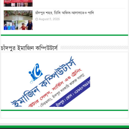
চাঁদপুর শহর, ডিসি অফিস-আদালতেও পানি
August 5, 2026
চাঁদপুর ইমাজিন কম্পিউটার্স