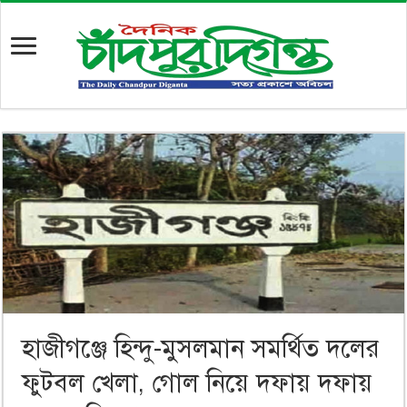
হাজীগঞ্জে হিন্দু-মুসলমান সমর্থিত দলের
ফুটবল খেলা, গোল নিয়ে দফায় দফায়