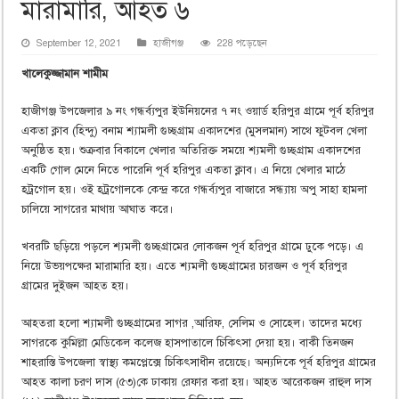
মারামারি, আহত ৬
September 12, 2021
হাজীগঞ্জ
228 পড়েছেন
খালেকুজ্জামান শামীম
হাজীগঞ্জ উপজেলার ৯ নং গন্ধর্ব্যপুর ইউনিয়নের ৭ নং ওয়ার্ড হরিপুর গ্রামে পূর্ব হরিপুর
একতা ক্লাব (হিন্দু) বনাম শ্যামলী গুচ্ছগ্রাম একাদশের (মুসলমান) সাথে ফুটবল খেলা
অনুষ্ঠিত হয়। শুক্রবার বিকালে খেলার অতিরিক্ত সময়ে শ্যমলী গুচ্ছগ্রাম একাদশের
একটি গোল মেনে নিতে পারেনি পূর্ব হরিপুর একতা ক্লাব। এ নিয়ে খেলার মাঠে
হট্রগোল হয়। ওই হট্রগোলকে কেন্দ্র করে গন্ধর্ব্যপুর বাজারে সন্ধ্যায় অপু সাহা হামলা
চালিয়ে সাগরের মাথায় আঘাত করে।
খবরটি ছড়িয়ে পড়লে শ্যমলী গুচ্ছগ্রামের লোকজন পূর্ব হরিপুর গ্রামে ঢুকে পড়ে। এ
নিয়ে উভয়পক্ষের মারামারি হয়। এতে শ্যমলী গুচ্ছগ্রামের চারজন ও পূর্ব হরিপুর
গ্রামের দুইজন আহত হয়।
আহতরা হলো শ্যামলী গুচ্ছগ্রামের সাগর ,আরিফ, সেলিম ও সোহেল। তাদের মধ্যে
সাগরকে কুমিল্লা মেডিকেল কলেজ হাসপাতালে চিকিৎসা দেয়া হয়। বাকী তিনজন
শাহরাস্তি উপজেলা স্বাস্থ্য কমপ্লেক্সে চিকিৎসাধীন রয়েছে। অন্যদিকে পূর্ব হরিপুর গ্রামের
আহত কালা চরণ দাস (৫৩)কে ঢাকায় রেফার করা হয়। আহত আরেকজন রাহুল দাস