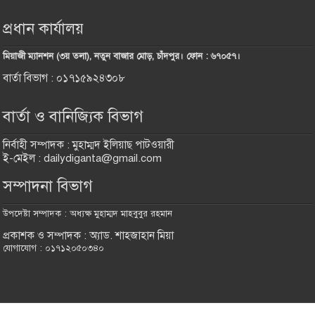
প্রধান কার্যালয়
মিয়াজী ম্যানশন (৩য় তলা), নতুন বাজার মোড়, চাঁদপুর। ফোন : ৬৭০৫৭।
বার্তা বিভাগ : ০১৭১৫৯২৪৩০৮
বার্তা ও বানিজ্যিক বিভাগ
নির্বাহী সম্পাদক : মুহাম্মদ ইলিয়াছ পাটওয়ারী
ই-মেইল : dailydiganta@gmail.com
সম্পাদনা বিভাগ
উপদেষ্টা সম্পাদক : অধ্যক্ষ মুহাম্মদ মাহবুবুর রহমান
প্রকাশক ও সম্পাদক : অ্যাড. শাহজাহান মিয়া
যোগাযোগ : ০১৭১২০৫০৩৪০