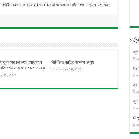
রাস পজিটিভ আসে। এ নিয়ে হাইমচরে করোনা আক্তান্ত রোগী সংখ্যা দাড়ালো ৩৩ জন।
সর্ব
জুলা
A
 সারাদেশের চরাঞ্চলে মোতায়েন
বিটিভিতে জাতির উদ্দেশে ভাষণ
স্টগার্ডের ৩ হাজার ৫৮৫ সদস্য
বিদ্য
February 10, 2026
ry 10, 2026
A
জুলা
A
জুলা
A
চাঁ
A