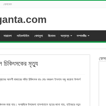
যোগাযোগ
সারাদেশ
লাইফস্টাইল
খেলাধুলা
বিনোদন
অন্যান্য
সম্পাদকীয়
ফেস
 চিকিৎসকের মৃত্যু
্রামের আলগী বাজারের পল্লি চিকিৎসক ডাঃ মোঃ নজরুল ইসলাম নজু করোনা উপসর্গ
।
িকিৎসক মারা যায়। অপরদিকে উপজেলা হাসপাতালে সূত্রে জানা যায়, হাইমচরে নতুন