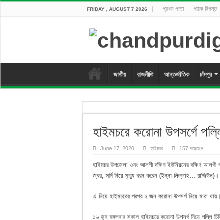
প্রথম পাতা
পাঠক দিগন্ত
FRIDAY , AUGUST 7 2026
জাতীয়
রাজনীতি
আন্তর্জাতিক
চাঁদপুর
হাইমচরে করোনা উপসর্গে পল্লি
June 17, 2020
হাইমচর
157 পড়েছেন
হাইমচর উপজেলা ৩নং আলগী দক্ষিণ ইউনিয়নের দক্ষিণ আলগী গ
জ্বর, সর্দি নিয়ে মৃত্যু বরন করেন (ইন্না-লিল্লাহ… রাজিউন)।
এ নিয়ে হাইমচরের পরপর ২ জন করোনা উপসর্গ নিয়ে মারা যায়
১৬ জুন মঙ্গলবার সকাল হাইমচরে করোনা উপসর্গ নিয়ে পল্লি চ