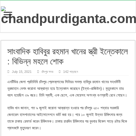
সাংবাদিক হাবিবুর রহমান খানের স্ত্রী ইন্তেকালে
: বিভিন্ন মহলে শোক
July 15, 2021
চাঁদপুর সদর
142 পড়েছেন
এনটিভির জেলা প্রতিনিধি চাঁদপুর প্রেসক্লাবের সিনিয়র সদস্য হাবিবুর রহমান খানের সহধর্মিনী
নূরজাহান বেগম করোনা আক্রান্ত হয়ে ইন্তেকাল করেছেন (ইন্না–রাজিউন)। মৃত্যুকালে তার
বয়স হয়েছিল ৩৯ বছর। তিনি স্বামী, এক ছেলে, এক মেয়েসহ অশংখ্য গুণগ্রাহী রেখে গেছেন।
হাবিব খান জানান, গত ৯ জুলাই করোনা আক্রান্ত হওয়ার পর চাঁদপুর ২৫০ শয্যার সরকারি
জেনারেল হাসপাতালের আইসোলেশনে ভর্তি করা হয়। পরে ১০ জুলাই উন্নত চিকিৎসার জন্য
তাকে ঢাকায় রেফার্ড করেন চিকিৎসক। ঢাকায় চারদিন চিকিৎসার পর বুধবার বিকেল সাড়ে ৪টার দিকে
শ্বাসকষ্টে মৃত্যুবরণ করেন।