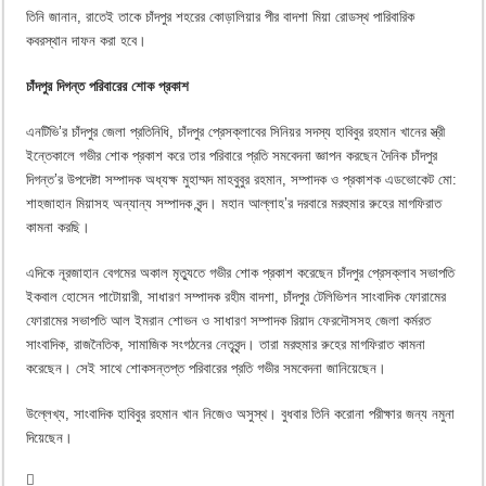
তিনি জানান, রাতেই তাকে চাঁদপুর শহরের কোড়ালিয়ার পীর বাদশা মিয়া রোডস্থ পারিবারিক
কবরস্থান দাফন করা হবে।
চাঁদপুর দিগন্ত পরিবারের শোক প্রকাশ
এনটিভি’র চাঁদপুর জেলা প্রতিনিধি, চাঁদপুর প্রেসক্লাবের সিনিয়র সদস্য হাবিবুর রহমান খানের স্ত্রী
ইন্তেকালে গভীর শোক প্রকাশ করে তার পরিবারে প্রতি সমবেদনা জ্ঞাপন করছেন দৈনিক চাঁদপুর
দিগন্ত’র উপদেষ্টা সম্পাদক অধ্যক্ষ মুহাম্মদ মাহবুবুর রহমান, সম্পাদক ও প্রকাশক এডভোকেট মো:
শাহজাহান মিয়াসহ অন্যান্য সম্পাদক বৃন্দ। মহান আল্লাহ’র দরবারে মরহুমার রুহের মাগফিরাত
কামনা করছি।
এদিকে নূরজাহান বেগমের অকাল মৃত্যুতে গভীর শোক প্রকাশ করেছেন চাঁদপুর প্রেসক্লাব সভাপতি
ইকবাল হোসেন পাটোয়ারী, সাধারণ সম্পাদক রহীম বাদশা, চাঁদপুর টেলিভিশন সাংবাদিক ফোরামের
ফোরামের সভাপতি আল ইমরান শোভন ও সাধারণ সম্পাদক রিয়াদ ফেরদৌসসহ জেলা কর্মরত
সাংবাদিক, রাজনৈতিক, সামাজিক সংগঠনের নেতৃবৃন্দ। তারা মরহুমার রুহের মাগফিরাত কামনা
করেছেন। সেই সাথে শোকসন্তপ্ত পরিবারের প্রতি গভীর সমবেদনা জানিয়েছেন।
উল্লেখ্য, সাংবাদিক হাবিবুর রহমান খান নিজেও অসুস্থ। বুধবার তিনি করোনা পরীক্ষার জন্য নমুনা
দিয়েছেন।