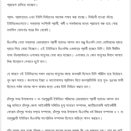
প্রচারণা চালিয়ে যাচ্ছেন।
গ্রাম- গ্রমান্তরে এখন ইউপি নির্বাচনের আমেজ লক্ষ্য করা যাচ্ছে। নির্বাচনী হাওয়া বইছে
ইউনিয়নগুলোতে। সম্ভাব্য সংশ্লিষ্ট প্রার্থী, কর্মী ও সমর্থকদের মধ্যে প্রচারণা শুরু হয়ে গেছে
তফসিল ঘোষণার পরের দিন থেকেই।
বিএনপির নেতা সম্ভাব্য চেয়ারম্যান প্রার্থী অ্যাডঃ আলম খান মঞ্জু বিএনপি নেতা ভোটারদের দ্বারে
দ্বারে গিয়ে দোয়া নিচ্ছেন। এই ইউনিয়নে বিএনপির একমাত্র প্রার্থী হচ্ছেন তিনি। তিনি দীর্ঘদিন
যাবৎ নিঃস্বার্থভাবে এলাকার মানুষের সেবা করে যাচ্ছেন। এলাকার যে কোন মানুষের বিপদে আপদে
নিজ উদ্যোগে সেখানে ছুটে যান।
যে কারনে ওই ইউনিয়নের সকল ধরনের মানুষের কাছে জনদরদি হিসেবে তিনি পরিচিত হয়ে উঠেছেন
খুব অল্প সময়ে। জনগনের ইচ্ছা ও ভালোবাসার প্রতিদান দিতে জনপ্রতিনিধি হয়ে সুখ- দুঃখের সাথী
হিসেবে সর্বদা তাদের পাশে থাকার জন্য এবার তিনি নির্বাচন করতে চান।
চাঁদপুর সদর উপজেলার ৭ নং তরপুরচন্ডী ইউনিয়ন পরিষদের চেয়ারম্যান প্রার্থী অ্যাডঃ আলম খান
মঞ্জু বর্তমানে চাঁদপুর জেলা আইনজীবী সমিতির যুগ্ম সাধারণ সম্পাদক, জাতীয়তাবাদী আইনজীবী
ফোরাম চাঁদপুর শাখার দপ্তর সম্পাদক, চাঁদপুর সদর উপজেলা বিএনপির ধর্ম বিষয়ক সম্পাদক ও ৭ নং
তরপুরচন্ডী ইউনিয়ন বিএনপির সাংগঠনিক সম্পাদক হিসেবে দায়িত্ব পালন করছেন।
তাঁর আপন খালু হচ্ছে চাঁদপুর ৩ আসনের সাবেক সংসদ সদস্য জি এম ফজলুল হক। তার বড় ভাই