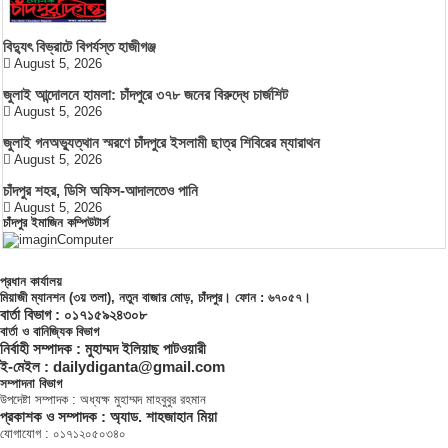
বিদ্যুৎ বিভ্রাটে বিপর্যস্ত হাজীগঞ্জ
August 5, 2026
জুলাই আন্দোলনে হামলা: চাঁদপুরে ৩৭৮ জনের বিরুদ্ধে চার্জশিট
August 5, 2026
জুলাই গনঅভ্যুত্থান স্মরণে চাঁদপুরে ইসলামী ছাত্র শিবিরের ম্যারাথন
August 5, 2026
চাঁদপুর শহর, ডিসি অফিস-আদালতেও পানি
August 5, 2026
চাঁদপুর ইমাজিন কম্পিউটার্স
প্রধান কার্যালয়
মিয়াজী ম্যানশন (৩য় তলা), নতুন বাজার মোড়, চাঁদপুর। ফোন : ৬৭০৫৭।
বার্তা বিভাগ : ০১৭১৫৯২৪৩০৮
বার্তা ও বানিজ্যিক বিভাগ
নির্বাহী সম্পাদক : মুহাম্মদ ইলিয়াছ পাটওয়ারী
ই-মেইল : dailydiganta@gmail.com
সম্পাদনা বিভাগ
উপদেষ্টা সম্পাদক : অধ্যক্ষ মুহাম্মদ মাহবুবুর রহমান
প্রকাশক ও সম্পাদক : অ্যাড. শাহজাহান মিয়া
যোগাযোগ : ০১৭১২০৫০৩৪০