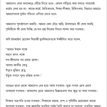
আমাদের সেবা সবক্ষেত্রে পৌঁছে দিতে হবে। কেবল দাঁড়িয়ে কথা বলতে পারলেই
ধর্মের সেবা হয় না। কাজে-কর্মে, নৈতিকতায়, শিক্ষা-দীক্ষায়, চিকিৎসায়, বিচারে-আচারে
আমাদেরকে দুর্বার গতিতে এগিয়ে যেতে হবে।
আমাদের পুনর্জাগরণ জরুরি। আমরা কেন বেঁচে আছি, ইসলামের কী সেবা করছি,
পৃথিবীকে কী সেবা দিচ্ছি সে-সব প্রশ্ন নিজের ভিতর লালন করা দরকার।
কবি ইসমাইল হোসেন সিরাজী মুসলিমদেরকে উজ্জীবিত করে বলেন,
“আবার উত্থান লক্ষে
বহাও জগৎ বক্ষে
নব-জীবনের খর প্রবাহ প্লাবন।
আবার জাতীয় কেতু
উড়াও মুক্তির হেতু
উঠুক গগণে পুনঃ রক্তিম তপন।”
ব্যাঙের ছাতা থেকে আমাদের বের হয়ে আসা দরকার। মুক্ত গগনে চোখ মেলে
তাকানো দরকার। আকাশের চেয়ে আমাদের চিন্তাচেতনা কত ক্ষুদ্র তা ভাবা দরকার।
শিক্ষার অগ্রগতি হওয়া দরকার। শিক্ষাকে সমাজ, দেশ ও পৃথিবীর প্রয়োজনে কাজে
লাগানো দরকার। দক্ষ জনশক্তি যতদিন পর্যন্ত তৈরি করতে না পারবো, ততদিন আমরা