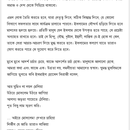
সমাজ ও দেশ থেকে পিছিয়ে থাকবো।
এমন লোক তৈরি করতে হবে, যারা নেতৃত্ব দিবে, সঠিক সিদ্ধান্ত দিবে, যে কোনো
বিভাগে সফলতার সাথে কার্যক্রম চালাতে পারবে। ইসলামের সৌন্দর্য ছড়িয়ে দিতে হবে
মানবের হৃদয়ে হৃদয়ে। প্রতিটি মানুষ যেন ইসলাম থেকে উপকৃত হতে পারে, সে প্রচেষ্টা
অব্যাহত রাখতে হবে। চাই সে হিন্দু, বৌদ্ধ, খৃষ্টান, ইহুদী, নাস্তিক যে-ই হোক না কেন,
তাকে সেরা আচার-আচরণ দিয়ে মুগ্ধ করতে হবে। ইসলামের কল্যাণ যাতে তারাও
ভোগ করতে পারে সে সুযোগ করে দিতে হবে।
মুখে মুখে আদর্শ চর্চার চেয়ে, কাজে আদর্শের চর্চা হোক। মানুষকে জানানো হোক,
আমরা কথা এবং কাজে এক। উগ্রতা নয়, নমনীয়তা আমাদের স্বভাব। ঘুমন্ত মুসলিমকে
জাগিয়ে তুলতে কবি ইসমাইল হোসেন সিরাজী বলেন,
আর ঘুমিও না নয়ন মেলিয়া
উঠরে মোসলেম উঠরে জাগিয়া
আলস্য জড়তা পায়েতে ঠেলিয়া।
পূত বিভু নাম স্মরণ করি।
… অইরে মোসলেম! দেখরে চাহিয়া
নির্জীব যে জাতি তারাও সাজিয়া