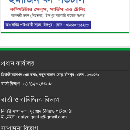
প্রধান কার্যালয়
মিয়াজী ম্যানশন (৩য় তলা), নতুন বাজার মোড়, চাঁদপুর। ফোন : ৬৭০৫৭।
বার্তা বিভাগ : ০১৭১৫৯২৪৩০৮
বার্তা ও বানিজ্যিক বিভাগ
নির্বাহী সম্পাদক : মুহাম্মদ ইলিয়াছ পাটওয়ারী
ই-মেইল : dailydiganta@gmail.com
সম্পাদনা বিভাগ