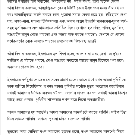
তাঁদের উপস্থিতি ছিল সম্মানের; অবহেলার নয়। সহজ কথায়, তাঁরা ছিলেন সেবক।
তাঁরা বিশ্বাস করতেন, আধ্যাত্মিকতা কেবল নির্দিষ্ট কোন ইবাদতের মধ্যে সীমাবদ্ধ নয়
বরং আধ্যাত্মিকতা অর্জন করতে হলে, পুরোধা সমাজ-সেবক হতে হয়। ইতিহাসে দেখা
যায়, লঙ্গর-খানা, দাতব্য চিকিৎসালয় এবং অনাথ আশ্রম ইত্যাদি মানবসেবা-মূলক কার্য-
সমূহ মুসলিমদের এলাকাগুলোতে প্রতিষ্ঠিত ছিল। যেখানে হতদরিদ্র, গরিব, মুসাফির,
আশ্রয়হীন মানুষ খেতে পারতো এবং আশ্রয় লাভ করতে পারতো। সেখানে যে-কোনো
ধর্মের-বর্ণের লোক আসতে পারতো কোনোরকম দ্বিধা-দ্বন্দ্ব ছাড়াই।
তাঁরা বিশ্বাস করতেন, ইসলামের মূল শিক্ষা হচ্ছে, ভালোবাসা এবং সেবা। এ দু’য়ের
সংমিশ্রণ যে ঘটাতে পারবে, সে-ই আল্লাহর সবচেয়ে কাছের মানুষ হিসেবে গণ্য হবে।
জনসাধারণেরও প্রিয় হবে।
ইসলামের স্বর্ণযুগগুলোতেও সে-সবের প্রমাণ মেলে। জ্ঞানে-গুণে যখন আমরা পৃথিবীকে
তাক লাগিয়ে দিয়েছিলাম, তখনই আমরা পৃথিবীর সর্বোচ্চ চূড়ায় আরোহন করেছিলাম।
যখনই আমাদের নৈতিক অবক্ষয় ঘটলো, দলাদলি প্রবেশ করলো তখনই আমরা বিশ্বের
কাছে হেরে গেলাম। পৃথিবীর শাসনভার দখল করে নিলো অত্যাচারীরা।
আজও আমাদের ঘুম ভাঙেনি। আমরা আমাদের আদর্শ চর্চা করতে পারিনি। সঠিক চিন্তা
নিয়ে এগুতে পারিনি। এখনো পুরনো চরিত্র বদলাতে পারিনি।
তুরস্কের আয়া সোফিয়া যখন আমাদের হস্তগত হলো, তখন আমাদের আদর্শের দিকে