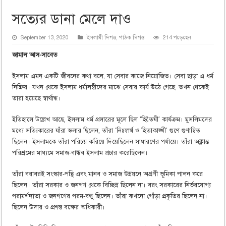
সত্যের ডানা মেলে দাও
September 13, 2020
ইসলামী দিগন্ত
,
পাঠক দিগন্ত
214 পড়েছেন
জামাল আস-সাবেত
ইসলাম এমন একটি জীবনের কথা বলে, যা সেবার কাজে নিয়োজিত। সেবা ছাড়া এ ধর্ম
নিষ্ক্রিয়। যখন থেকে ইসলাম ধর্মালম্বীদের মাঝে সেবার কার্য উঠে গেছে, তখন থেকেই
তারা হয়েছে স্বার্থান্ধ।
ইতিহাসে উল্লেখ আছে, ইসলাম ধর্ম প্রসারের মূলে ছিল ‘হিতৈষী’ কার্যক্রম। মুসলিমদের
মধ্যে সত্যিকারের যাঁরা স্কলার ছিলেন, তাঁরা ‘নিঃস্বার্থ ও হিতাকাঙ্খী’ গুণে গুণান্বিত
ছিলেন। ইসলামকে তাঁরা পরিচয় করিয়ে দিয়েছিলেন সাধারণের পর্যায়ে। তাঁরা অক্লান্ত
পরিশ্রমের মাধ্যমে সমাজ-বান্ধব ইসলাম প্রচার করেছিলেন।
তাঁরা বরাবরই সংস্কার-পন্থি এবং মানব ও সমাজ উন্নয়নে অগ্রণী ভূমিকা পালন করে
ছিলেন। তাঁরা সরকার ও জনগণ থেকে বিচ্ছিন্ন ছিলেন না। বরং সরকারের নির্ভরযোগ্য
পরামর্শদাতা ও জনগণের পরম-বন্ধু ছিলেন। তাঁরা কখনো গোঁড়া প্রকৃতির ছিলেন না।
ছিলেন উদার ও প্রশস্ত বক্ষের অধিকারী।