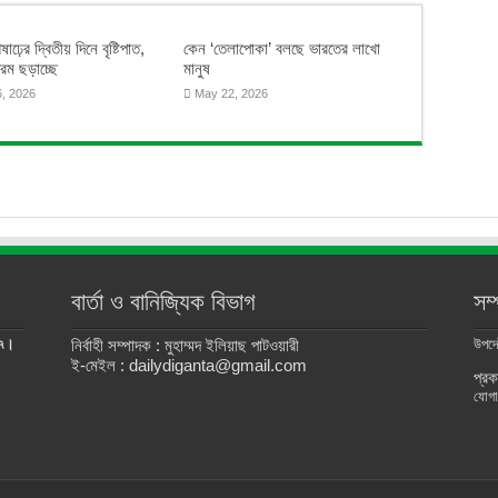
ষাঢ়ের দ্বিতীয় দিনে বৃষ্টিপাত,
কেন ‘তেলাপোকা’ বলছে ভারতের লাখো
গরম ছড়াচ্ছে
মানুষ
6, 2026
May 22, 2026
বার্তা ও বানিজ্যিক বিভাগ
সম
৫৭।
নির্বাহী সম্পাদক : মুহাম্মদ ইলিয়াছ পাটওয়ারী
উপদেষ
ই-মেইল : dailydiganta@gmail.com
প্রক
যোগ