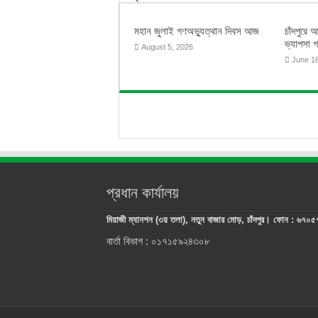
মহান জুলাই গণঅভ্যুত্থান দিবস আজ
চাঁদপুরে আ
ভ্যাপসা 
August 5, 2026
June 1
প্রধান কার্যালয়
মিয়াজী ম্যানশন (৩য় তলা), নতুন বাজার মোড়, চাঁদপুর। ফোন : ৬৭০
বার্তা বিভাগ : ০১৭১৫৯২৪৩০৮