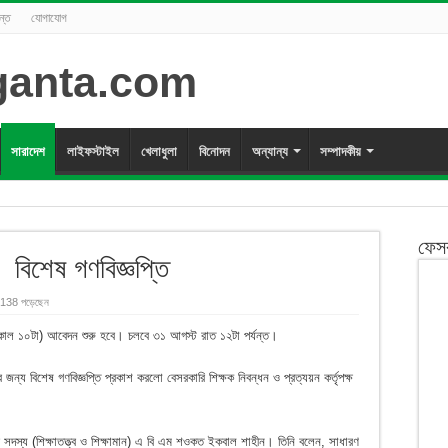
ন্ত
যোগাযোগ
সারাদেশ
লাইফস্টাইল
খেলাধুলা
বিনোদন
অন্যান্য
সম্পাদকীয়
ফেস
বিশেষ গণবিজ্ঞপ্তি
138 পড়েছেন
কাল ১০টা) আবেদন শুরু হবে। চলবে ৩১ আগস্ট রাত ১২টা পর্যন্ত।
জন্য বিশেষ গণবিজ্ঞপ্তি প্রকাশ করলো বেসরকারি শিক্ষক নিবন্ধন ও প্রত্যয়ন কর্তৃপক্ষ
সদস্য (শিক্ষাতত্ত্ব ও শিক্ষামান) এ বি এম শওকত ইকবাল শাহীন। তিনি বলেন, সাধারণ