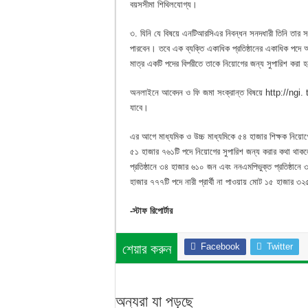
বয়সসীমা শিথিলযোগ্য।
৩. যিনি যে বিষয়ে এনটিআরসিএর নিবন্ধন সনদধারী তিনি তার সংশ
পারবেন। তবে এক ব্যক্তি একাধিক প্রতিষ্ঠানের একাধিক পদে 
মাত্র একটি পদের বিপরীতে তাকে নিয়োগের জন্য সুপারিশ করা 
অনলাইনে আবেদন ও ফি জমা সংক্রান্ত বিষয়ে http://ngi
যাবে।
এর আগে মাধ্যমিক ও উচ্চ মাধ্যমিকে ৫৪ হাজার শিক্ষক নিয়
৫১ হাজার ৭৬১টি পদে নিয়োগের সুপারিশ জন্য করার কথা থাকল
প্রতিষ্ঠানে ৩৪ হাজার ৬১০ জন এবং ননএমপিভুক্ত প্রতিষ্
হাজার ৭৭৭টি পদে নারী প্রার্থী না পাওয়ায় মোট ১৫ হাজার 
-স্টাফ রিপোর্টার
Facebook
Twitter
শেয়ার করুন
অন্যরা যা পড়ছে