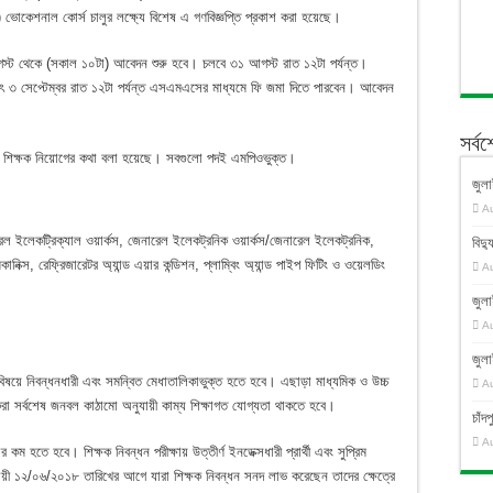
রাসা) ভোকেশনাল কোর্স চালুর লক্ষ্যে বিশেষ এ গণবিজ্ঞপ্তি প্রকাশ করা হয়েছে।
আগস্ট থেকে (সকাল ১০টা) আবেদন শুরু হবে। চলবে ৩১ আগস্ট রাত ১২টা পর্যন্ত।
র্থাৎ ৩ সেপ্টেম্বর রাত ১২টা পর্যন্ত এসএমএসের মাধ্যমে ফি জমা দিতে পারবেন। আবেদন
সর্ব
৮৮ জন শিক্ষক নিয়োগের কথা বলা হয়েছে। সবগুলো পদই এমপিওভুক্ত।
জুলা
A
ারেল ইলেকট্রিক্যাল ওয়ার্কস, জেনারেল ইলেকট্রনিক ওয়ার্কস/জেনারেল ইলেকট্রনিক,
বিদ্য
ক্স, রেফ্রিজারেটর অ্যান্ড এয়ার কন্ডিশন, প্লাম্বিং অ্যান্ড পাইপ ফিটিং ও ওয়েলডিং
A
জুলা
A
জুলা
বিষয়ে নিবন্ধনধারী এবং সমন্বিত মেধাতালিকাভুক্ত হতে হবে। এছাড়া মাধ্যমিক ও উচ্চ
A
ি করা সর্বশেষ জনবল কাঠামো অনুযায়ী কাম্য শিক্ষাগত যোগ্যতা থাকতে হবে।
চাঁ
A
হতে হবে। শিক্ষক নিবন্ধন পরীক্ষায় উত্তীর্ণ ইনডেক্সধারী প্রার্থী এবং সুপ্রিম
য়ী ১২/০৬/২০১৮ তারিখের আগে যারা শিক্ষক নিবন্ধন সনদ লাভ করেছেন তাদের ক্ষেত্রে