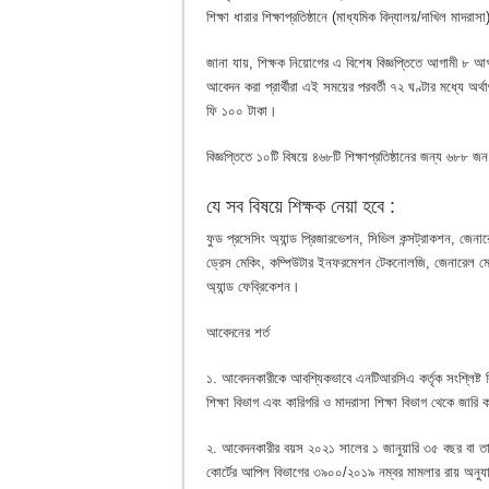
শিক্ষা ধারার শিক্ষাপ্রতিষ্ঠানে (মাধ্যমিক বিদ্যালয়/দাখিল মাদ
জানা যায়, শিক্ষক নিয়োগের এ বিশেষ বিজ্ঞপ্তিতে আগামী ৮ 
আবেদন করা প্রার্থীরা এই সময়ের পরবর্তী ৭২ ঘণ্টার মধ্যে অ
ফি ১০০ টাকা।
বিজ্ঞপ্তিতে ১০টি বিষয়ে ৪৬৮টি শিক্ষাপ্রতিষ্ঠানের জন্য ৬
যে সব বিষয়ে শিক্ষক নেয়া হবে :
ফুড প্রসেসিং অ্যান্ড প্রিজারভেশন, সিভিল কন্সট্রাকশন, জেন
ড্রেস মেকিং, কম্পিউটার ইনফরমেশন টেকনোলজি, জেনারেল মেকানি
অ্যান্ড ফেব্রিকেশন।
আবেদনের শর্ত
১. আবেদনকারীকে আবশ্যিকভাবে এনটিআরসিএ কর্তৃক সংশ্লিষ্ট 
শিক্ষা বিভাগ এবং কারিগরি ও মাদরাসা শিক্ষা বিভাগ থেকে জার
২. আবেদনকারীর বয়স ২০২১ সালের ১ জানুয়ারি ৩৫ বছর বা তার কম 
কোর্টের আপিল বিভাগের ৩৯০০/২০১৯ নম্বর মামলার রায় অনুযা