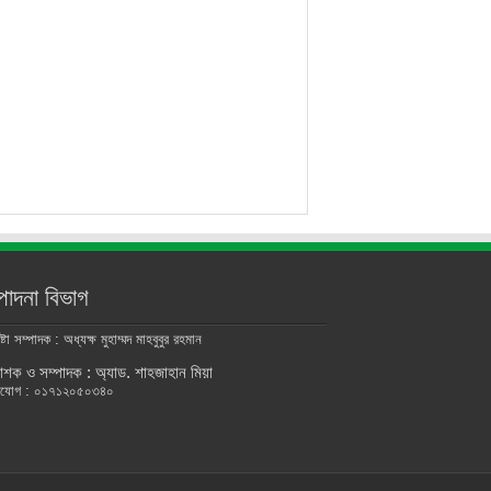
্পাদনা বিভাগ
্টা সম্পাদক : অধ্যক্ষ মুহাম্মদ মাহবুবুর রহমান
াশক ও সম্পাদক : অ্যাড. শাহজাহান মিয়া
াযোগ : ০১৭১২০৫০৩৪০