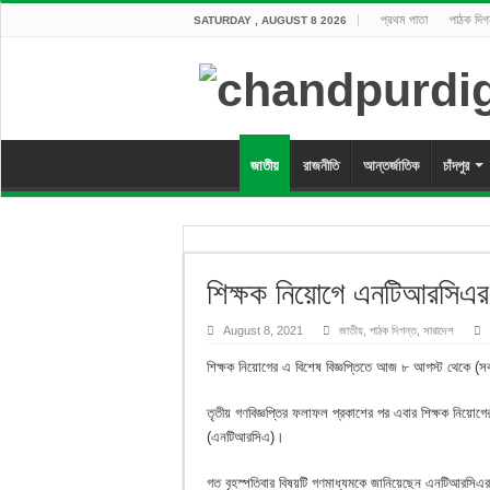
প্রথম পাতা
পাঠক দিগ
SATURDAY , AUGUST 8 2026
জাতীয়
রাজনীতি
আন্তর্জাতিক
চাঁদপুর
শিক্ষক নিয়োগে এনটিআরসিএর 
August 8, 2021
জাতীয়
,
পাঠক দিগন্ত
,
সারাদেশ
শিক্ষক নিয়োগের এ বিশেষ বিজ্ঞপ্তিতে আজ ৮ আগস্ট থেকে (স
তৃতীয় গণবিজ্ঞপ্তির ফলাফল প্রকাশের পর এবার শিক্ষক নিয়োগের 
(এনটিআরসিএ)।
গত বৃহস্পতিবার বিষয়টি গণমাধ্যমকে জানিয়েছেন এনটিআরসিএর 