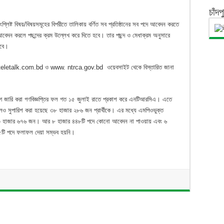
চাঁদ
্লিষ্ট বিষয়/বিষয়সমূহের বিপরীতে তালিকায় বর্ণিত সব প্রতিষ্ঠানের সব পদে আবেদন করতে
আবেদন করলে পছন্দের ক্রম উল্লেখ করে দিতে হবে। তার পছন্দ ও মেধাক্রম অনুসারে
হবে।
. teletalk.com.bd ও www. ntrca.gov.bd ওয়েবসাইট থেকে বিস্তারিত জানা
োগে জারি করা গণবিজ্ঞপ্তির ফল গত ১৫ জুলাই রাতে প্রকাশ করে এনটিআরসিএ। এতে
েও সুপারিশ করা হয়েছে ৩৮ হাজার ২৮৬ জন প্রার্থীকে। এর মধ্যে এমপিওভুক্ত
ঠানে ৩ হাজার ৬৭৬ জন। আর ৮ হাজার ৪৪৮টি পদে কোনো আবেদন না পাওয়ায় এবং ৬
৩২৫টি পদে ফলাফল দেয়া সম্ভব হয়নি।