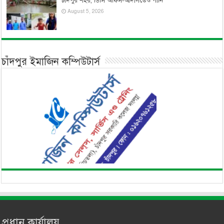
চাঁদপুর শহর, ডিসি অফিস-আদালতেও পানি
August 5, 2026
চাঁদপুর ইমাজিন কম্পিউটার্স
প্রধান কার্যালয়