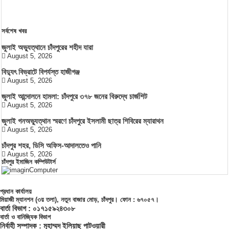
সর্বশেষ খবর
জুলাই অভ্যুত্থানে চাঁদপুরের শহীদ যারা
August 5, 2026
বিদ্যুৎ বিভ্রাটে বিপর্যস্ত হাজীগঞ্জ
August 5, 2026
জুলাই আন্দোলনে হামলা: চাঁদপুরে ৩৭৮ জনের বিরুদ্ধে চার্জশিট
August 5, 2026
জুলাই গনঅভ্যুত্থান স্মরণে চাঁদপুরে ইসলামী ছাত্র শিবিরের ম্যারাথন
August 5, 2026
চাঁদপুর শহর, ডিসি অফিস-আদালতেও পানি
August 5, 2026
চাঁদপুর ইমাজিন কম্পিউটার্স
প্রধান কার্যালয়
মিয়াজী ম্যানশন (৩য় তলা), নতুন বাজার মোড়, চাঁদপুর। ফোন : ৬৭০৫৭।
বার্তা বিভাগ : ০১৭১৫৯২৪৩০৮
বার্তা ও বানিজ্যিক বিভাগ
নির্বাহী সম্পাদক : মুহাম্মদ ইলিয়াছ পাটওয়ারী