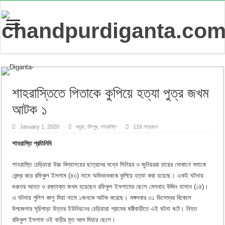
শাহরাস্তিতে পিতাকে কুপিয়ে হত্যা পুত্র জখম
আটক ১
January 1, 2020
কচুয়া
,
চাঁদপুর
,
শাহরাস্তি
116 পড়েছেন
শাহরাস্তি প্রতিনিধি
শাহরাস্তি চেড়িয়ারা উচ্চ বিদ্যালয়ের ছাত্রদের মধ্যে সিনিয়র ও জুনিয়ররা চায়ের দোকানে বসাকে
কেন্দ্র করে রফিকুল ইসলাম (৪৩) নামে অভিভাবককে কুপিয়ে হত্যা করা হয়েছে। একই ঘটনায়
গুরুতর আহত ও রক্তাক্ত জখম হয়েছেন রফিকুল ইসলামের ছেলে মেসবাহ উদ্দিন হাসান (১৪)।
এ ঘটনায় পুলিশ কালু মিয়া নামে ১জনকে আটক করেছে। মঙ্গলবার ৩১ ডিসেম্বর বিকেলে
উপজেলার সূচিপাড়া উত্তর ইউনিয়নের চেড়িয়ারা গ্রামের ষষ্ঠিবাড়ীতে এই ঘটনা ঘটে। নিহত
রফিকুল ইসলাম ওই বাড়ীর মৃত আশু মিয়ার ছেলে।