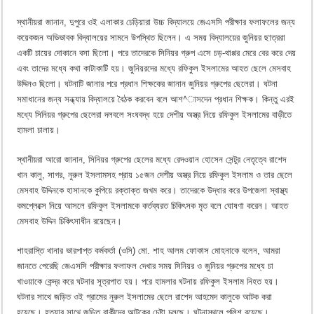
স্থানীয়রা জানান, দুপুরে ওই এলাকার চেড়িয়ারা উচ্চ বিদ্যালয়ে জেএসসি পরীক্ষার ফলাফলের জন্য
কয়েকজন অভিভাবক বিদ্যালয়ের সামনে উপস্থিত ছিলেন। এ সময় বিদ্যালয়ের জুনিয়র ছাত্ররা
একটি চায়ের দোকানে বসা ছিলো। পরে তাদেরকে সিনিয়র গ্রুপ এসে চড়-থাপ্পর মেরে বের করে দেয়
এবং তাদের মধ্যে কথা কাটাকাটি হয়। জুনিয়রদের মধ্যে রফিকুল ইসলামের আহত ছেলে মেসবাহ
উদ্দিনও ছিলো। ঘটনাটি জানার পরে প্রধান শিক্ষকের জানান জুনিয়র গ্রুপের ছেলেরা। ঘটনা
সমাধানের জন্য সন্ধ্যায় বিদ্যালয়ে বৈঠক করবেন বলে আশ^াসদেন প্রধান শিক্ষক। কিন্তু এরই
মধ্যে সিনিয়র গ্রুপের ছেলেরা দলবলে সংঘবদ্ধ হয়ে দেশীয় অস্ত্র নিয়ে রফিকুল ইসলামের বাড়ীতে
হামলা চালায়।
স্থানীয়রা আরো জানান, সিনিয়র গ্রুপের ছেলের মধ্যে রেদওয়ান হোসেন সেন্টুর নেতৃত্বে রাশেদ
খান কালু, সাগর, নুরুল ইসলামসহ প্রায় ১৫জন দেশীয় অস্ত্র নিয়ে রফিকুল ইসলাম ও তার ছেলে
মেসবাহ উদ্দিনকে হাসানকে কুপিয়ে রক্তাক্ত জখম করে। তাদেরকে উদ্ধার করে উপজেলা স্বাস্থ্য
কমপ্লেক্সে নিয়ে আসলে রফিকুল ইসলামকে কর্তব্যরত চিকিৎসক মৃত বলে ঘোষণা করেন। আহত
মেসবাহ উদ্দিন চিকিৎসাধীন রয়েছেন।
শাহরাস্তি থানার ভারপাপ্ত কর্মকর্তা (ওসি) মো. শাহ আলম ফোকাস মোহনাকে বলেন, আমরা
জানতে পেরেছি জেএসসি পরীক্ষার ফলাফল দেখার সময় সিনিয়র ও জুনিয়র গ্রুপের মধ্যে চা
খাওয়াকে কেন্দ্র করে ঘটনার সূত্রপাত হয়। পরে হামলার ঘটনায় রফিকুল ইসলাম নিহত হয়।
ঘটনার সাথে জড়িত ওই গ্রামের নুরুল ইসলামের ছেলে রাশেদ আহমেদ কালুকে আটক করা
হয়েছে। হত্যার সাথে জড়িত বাকীদের আটকের চেষ্টা চলছে। ঘটনাস্থলে পুলিশ রয়েছে।