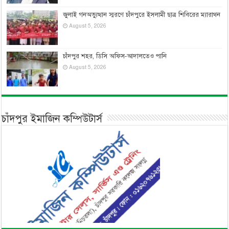
জুলাই গনঅভ্যুত্থান স্মরণে চাঁদপুরে ইসলামী ছাত্র শিবিরের ম্যারাথন
August 5, 2026
চাঁদপুর শহর, ডিসি অফিস-আদালতেও পানি
August 5, 2026
চাঁদপুর ইমাজিন কম্পিউটার্স