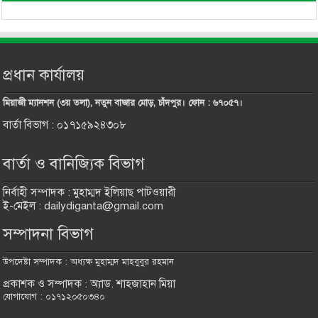
প্রধান কার্যালয়
মিয়াজী ম্যানশন (৩য় তলা), নতুন বাজার মোড়, চাঁদপুর। ফোন : ৬৭০৫৭।
বার্তা বিভাগ : ০১৭১৫৯২৪৩০৮
বার্তা ও বানিজ্যিক বিভাগ
নির্বাহী সম্পাদক : মুহাম্মদ ইলিয়াছ পাটওয়ারী
ই-মেইল : dailydiganta@gmail.com
সম্পাদনা বিভাগ
উপদেষ্টা সম্পাদক : অধ্যক্ষ মুহাম্মদ মাহবুবুর রহমান
প্রকাশক ও সম্পাদক : অ্যাড. শাহজাহান মিয়া
যোগাযোগ : ০১৭১২০৫০৩৪০