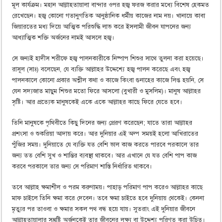
মূল কার্যক্রম। মহান আল্লাহতায়ালা বান্দার ওপর হজ্ব ফরজ করার মধ্যে বিশেষ হেকমত
রেখেছেন। হজ্ব কোনো গতানুগতিক আনুষ্ঠানিক ধর্মীয় কাজের নাম নয়। খানায়ে কাবা
জিয়ারতের মধ্য দিয়ে আত্মিক পরিশুদ্ধি লাভ করে ইসলামী জীবন যাপনের জন্য
আধ্যাত্মিক শক্তি অর্জনের নামই আসলে হজ্ব।
সে জন্যই হাদীস শরীফে হজ্ব পালনকারীকে নিষ্পাপ শিশুর সাথে তুলনা করা হয়েছে।
রাসূল (সাঃ) বলেছেন, যে ব্যক্তি আল্লাহর উদ্দেশ্যে হজ্ব পালন করেছে এবং হজ্ব
পালনকালে কোনো প্রকার অশ্লীল কথা ও কাজে কিংবা গুনাহের কাজে লিপ্ত হয়নি, সে
যেন সদ্যজাত মাছুম শিশুর মতো ফিরে আসলো (বুখারী ও মুসলিম)। মানুষ আল্লাহর
সৃষ্টি। আর প্রত্যেক মানুষকেই একে একে আল্লাহর কাছে ফিরে যেতে হবে।
তিনি মানুষকে পৃথিবীতে কিছু দিনের জন্য প্রেরণ করেছেন; যাতে তারা আল্লাহর
প্রশংসা ও শুকরিয়া আদায় করে। আর দুনিয়ার এই অল্প সময়ই হলো আখিরাতের
পুঁজির সময়। দুনিয়াতে যে ব্যক্তি যত বেশি ভাল কাজ করতে পারবে পরকালে তার
জন্য তত বেশি সুখ ও শান্তির ব্যবস্থা থাকবে। আর এখানে যে যত বেশি পাপ কাজ
করবে পরকালে তার জন্য সে পরিমাণ শাস্তি নির্ধারিত থাকবে।
তবে আল্লাহ ক্ষমাশীল ও পরম করুণাময়। পাহাড় পরিমাণ পাপ করেও আল্লাহর কাছে
মাফ চাইলে তিনি ক্ষমা করে দেবেন। তবে ক্ষমা চাইতে হবে দুনিয়ায় থেকেই। কেননা
মৃত্যুর পর তাওবা ও ক্ষমার সকল পথ বন্ধ হয়ে যায়। সুতরাং এই দুনিয়ার জীবনে
আল্লাহতায়ালার সন্তুষ্টি অর্জনকেই তার জীবনের লক্ষ্য বা উদ্দেশ্য পরিণত করা উচিত।