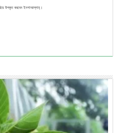
ন করিয়ে উপকৃত করবেন ইনশাআল্লাহ্।