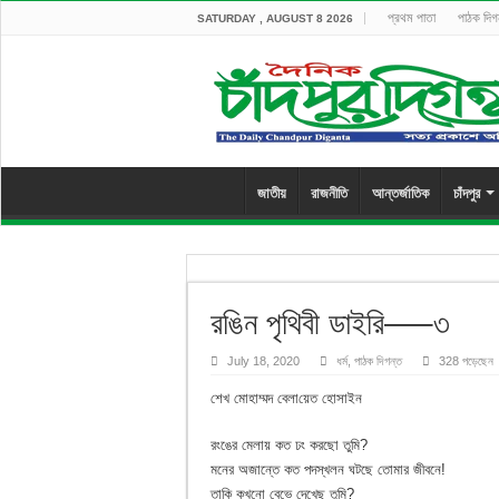
প্রথম পাতা
পাঠক দিগ
SATURDAY , AUGUST 8 2026
জাতীয়
রাজনীতি
আন্তর্জাতিক
চাঁদপুর
র‌ঙিন পৃ‌থিবী ডাই‌রি—–৩
July 18, 2020
ধর্ম
,
পাঠক দিগন্ত
328 পড়েছেন
‌শেখ মোহাম্মদ বেলা‌য়েত হোসাইন
রংঙের মেলায় কত ঢং করছো ত‌ুমি?
মনের অজান্তে কত পদস্খলন ঘটছে তোমার জীবনে!
তা‌কি কখনো বেভে দেখেছ তুমি?