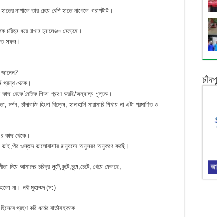
া হাতের নাগালে তার চেয়ে বেশি হাতে নাগেলে খারাপটাই।
িক চরিত্র ধরে রাখার চ্যালেঞ্জও বেড়েছে।
্রকৃত সফল।
ি জানেন?
চাঁদ
ম গ্রন্থ থেকে।
ীর কাছ থেকে নৈতিক শিক্ষা গ্রহণ করছি/অন্যান্য পুস্তক।
, দর্শন, চাঁদাবাজি হিংসা বিদ্বেষ, হানাহানি মারামারি শিখায় না এটা প্রমাণিত ও
হক এর কাছ থেকে।
কের ভাই,পীর ওস্তাদ ভালোবাসার মানুষদের অনুসরণ অনুকরণ করছি।
া দিয়ে আমাদের চরিত্র লুটে,কুটে,চুষে,চেটে, খেয়ে ফেলছে,
ইলো না। নবী মুহাম্মদ (স:)
িসেবে গ্রহণ করি ধর্মের বার্তাবাহককে।