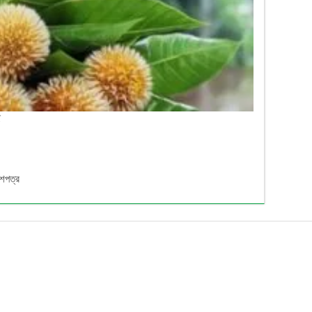
ে
েশপত্র