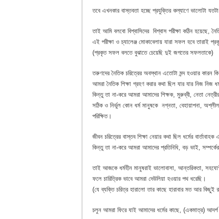
তবে এখনকার বাস্তবতা হচ্ছে প্রযুক্তির কল্যাণে ভালোটা যতট
তাই আমি বলবো বিশ্বাসিদের বিশ্বাস পরীক্ষা কঠিন হয়েছে, নৈত
এই পরীক্ষা ও চ্যালেঞ্জ মোকাবেলায় যারা সফল হবে তারাই প
(প্রকৃত সফল বলতে বুঝাতে চেয়েছি দুই জগতের সফলতাকে)
তরুণদের নৈতিক চরিত্রের অবস্থান এতোটা মন্দ হওয়ার কারন ক
আমরা নৈতিক শিক্ষা গ্রহণ করার কথা ছিল যার যার নিজ নিজ ধর্
কিন্তু তা না-করে আমরা আমাদের শিক্ষক, মুরুব্বী, নেতা নেত্র
সঠিক ও নির্ভুল কোন ধর্ম মানুষকে নগ্নতা, বেহায়াপনা, অশ্লীলতা
পরিক্ষিত।
জীবন চরিত্রের বাস্তব শিক্ষা নেয়ার কথা ছিল ধর্মের বার্তাবা
কিন্তু তা না-করে আমরা আমাদের প্রতিনিধি, বড় ভাই, সম্পর্
তাই আজকে ধর্মহীন মানুষরাই ভালোবাসা, আন্তরিকতা, সহযোগীত
ফলে চারিত্রিক ভাবে আমরা দেউলিয়া হওয়ার পথ ধরেছি।
(যে ব্যক্তি চরিত্র হারালো তার কাছে হারাবার মত আর কিছুই র
চলুন আমরা ফিরে যাই আমাদের ধর্মের কাছে, (একমাত্র) আদর্শ হ