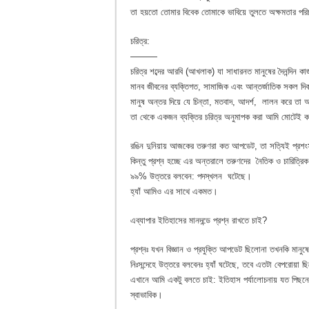
তা হয়তো তোমার বিবেক তোমাকে ভাবিয়ে তুলতে অক্ষমতার প‌র
চ‌রিত্র:
———
চরিত্র শব্দের আরবি (আখলাক) যা সাধারনত মানুষের দৈনন্দিন ক
মানব জীবনের ব্যক্তিগত, সামাজিক এবং আন্তর্জাতিক সকল দি
মানুষ অন্তর দিয়ে যে চিন্তা, মতবাদ, আদর্শ, লালন করে তা আ
তা থেকে একজন ব্যক্তির চরিত্র অনুমাপক করা আমি মোটেই ক
রঙিন দুনিয়ায় আজকের তরুণরা কত আপডেট, তা সত্যিই প্রশংস
কিন্তু প্রশ্ন হচ্ছে এর অন্তরালে তরুণদের নৈতিক ও চারিত্
৯৯% উত্তরে বলবেন: পদস্খলন ঘটেছে।
হ্যাঁ আমিও এর সাথে একমত।
এব্যাপার ইতিহাসের মানদন্ডে প্রশ্ন রাখতে চাই?
প্রশ্নঃ যখন বিজ্ঞান ও প্রযুক্তি আপডেট ছিলোনা তখনকি মানুষ
নিঃসন্দেহে উত্তরে বলবেনঃ হ্যাঁ ঘটেছে, তবে এতটা বেপরোয়া 
এখানে আমি একটু বলতে চাই: ইতিহাস পর্যালোচনায় যত পিছন
স্বাভাবিক।