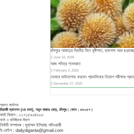
চাঁদপুরে আষাঢ়ের দ্বিতীয় দিনে বৃষ্টিপাত, ভ্যাপসা গরম ছড়াচ্ছ
June 16, 2026
আজ পবিত্র শবেবরাত
February 3, 2026
যেভাবে ডাউনলোড করবেন প্রাথমিকের নিয়োগ পরীক্ষার প্রব
December 27, 2025
প্রধান কার্যালয়
মিয়াজী ম্যানশন (৩য় তলা), নতুন বাজার মোড়, চাঁদপুর। ফোন : ৬৭০৫৭।
বার্তা বিভাগ : ০১৭১৫৯২৪৩০৮
বার্তা ও বানিজ্যিক বিভাগ
নির্বাহী সম্পাদক : মুহাম্মদ ইলিয়াছ পাটওয়ারী
ই-মেইল : dailydiganta@gmail.com