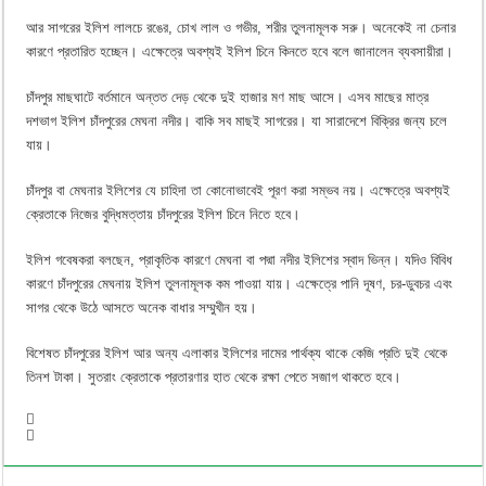
আর সাগরের ইলিশ লালচে রঙের, চোখ লাল ও গভীর, শরীর তুলনামূলক সরু। অনেকেই না চেনার
কারণে প্রতারিত হচ্ছেন। এক্ষেত্রে অবশ্যই ইলিশ চিনে কিনতে হবে বলে জানালেন ব্যবসায়ীরা।
চাঁদপুর মাছঘাটে বর্তমানে অন্তত দেড় থেকে দুই হাজার মণ মাছ আসে। এসব মাছের মাত্র
দশভাগ ইলিশ চাঁদপুরের মেঘনা নদীর। বাকি সব মাছই সাগরের। যা সারাদেশে বিক্রির জন্য চলে
যায়।
চাঁদপুর বা মেঘনার ইলিশের যে চাহিদা তা কোনোভাবেই পূরণ করা সম্ভব নয়। এক্ষেত্রে অবশ্যই
ক্রেতাকে নিজের বুদ্ধিমত্তায় চাঁদপুরের ইলিশ চিনে নিতে হবে।
ইলিশ গবেষকরা বলছেন, প্রাকৃতিক কারণে মেঘনা বা পদ্মা নদীর ইলিশের স্বাদ ভিন্ন। যদিও বিবিধ
কারণে চাঁদপুরের মেঘনায় ইলিশ তুলনামূলক কম পাওয়া যায়। এক্ষেত্রে পানি দূষণ, চর-ডুবচর এবং
সাগর থেকে উঠে আসতে অনেক বাধার সম্মুখীন হয়।
বিশেষত চাঁদপুরের ইলিশ আর অন্য এলাকার ইলিশের দামের পার্থক্য থাকে কেজি প্রতি দুই থেকে
তিনশ টাকা। সুতরাং ক্রেতাকে প্রতারণার হাত থেকে রক্ষা পেতে সজাগ থাকতে হবে।