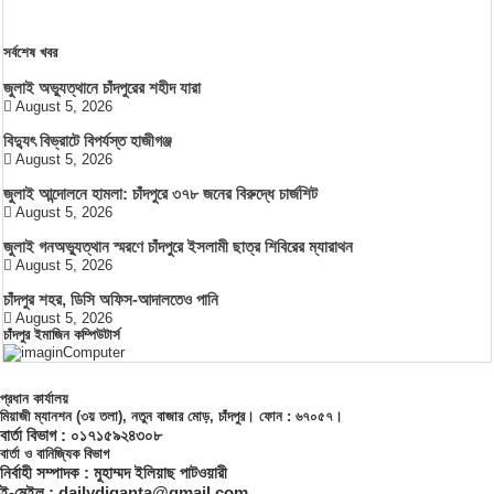
সর্বশেষ খবর
জুলাই অভ্যুত্থানে চাঁদপুরের শহীদ যারা
August 5, 2026
বিদ্যুৎ বিভ্রাটে বিপর্যস্ত হাজীগঞ্জ
August 5, 2026
জুলাই আন্দোলনে হামলা: চাঁদপুরে ৩৭৮ জনের বিরুদ্ধে চার্জশিট
August 5, 2026
জুলাই গনঅভ্যুত্থান স্মরণে চাঁদপুরে ইসলামী ছাত্র শিবিরের ম্যারাথন
August 5, 2026
চাঁদপুর শহর, ডিসি অফিস-আদালতেও পানি
August 5, 2026
চাঁদপুর ইমাজিন কম্পিউটার্স
প্রধান কার্যালয়
মিয়াজী ম্যানশন (৩য় তলা), নতুন বাজার মোড়, চাঁদপুর। ফোন : ৬৭০৫৭।
বার্তা বিভাগ : ০১৭১৫৯২৪৩০৮
বার্তা ও বানিজ্যিক বিভাগ
নির্বাহী সম্পাদক : মুহাম্মদ ইলিয়াছ পাটওয়ারী
ই-মেইল : dailydiganta@gmail.com