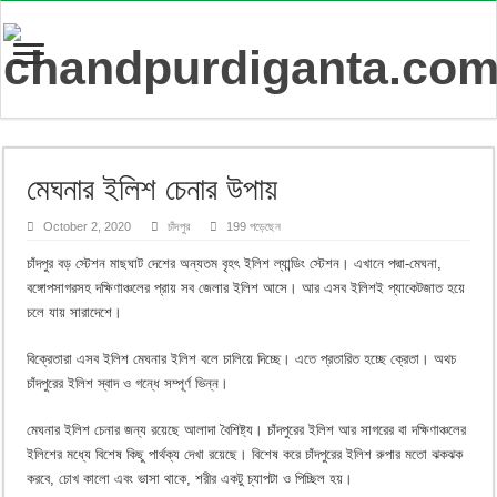
মেঘনার ইলিশ চেনার উপায়
October 2, 2020
চাঁদপুর
199 পড়েছেন
চাঁদপুর বড় স্টেশন মাছঘাট দেশের অন্যতম বৃহৎ ইলিশ ল্যান্ডিং স্টেশন। এখানে পদ্মা-মেঘনা,
বঙ্গোপসাগরসহ দক্ষিণাঞ্চলের প্রায় সব জেলার ইলিশ আসে। আর এসব ইলিশই প্যাকেটজাত হয়ে
চলে যায় সারাদেশে।
বিক্রেতারা এসব ইলিশ মেঘনার ইলিশ বলে চালিয়ে দিচ্ছে। এতে প্রতারিত হচ্ছে ক্রেতা। অথচ
চাঁদপুরের ইলিশ স্বাদ ও গন্ধে সম্পূর্ণ ভিন্ন।
মেঘনার ইলিশ চেনার জন্য রয়েছে আলাদা বৈশিষ্ট্য। চাঁদপুরের ইলিশ আর সাগরের বা দক্ষিণাঞ্চলের
ইলিশের মধ্যে বিশেষ কিছু পার্থক্য দেখা রয়েছে। বিশেষ করে চাঁদপুরের ইলিশ রুপার মতো ঝকঝক
করবে, চোখ কালো এবং ভাসা থাকে, শরীর একটু চ্যাপটা ও পিচ্ছিল হয়।