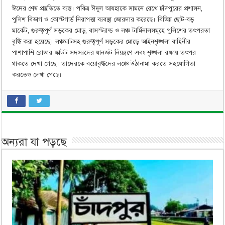
ঈদের শেষ প্রস্তুতিতে ব্যস্ত। পবিত্র ঈদুল আযহাকে সামনে রেখে চাঁদপুরের প্রশাসন,
পুলিশ বিভাগ ও কোস্টগার্ড নিরাপত্তা ব্যবস্থা জোরদার করেছে। বিভিন্ন ছোট-বড়
মার্কেট, গুরুত্বপূর্ণ সড়কের মোড়, বাসস্ট্যান্ড ও লঞ্চ টার্মিনালসমূহে পুলিশের তৎপরতা
বৃদ্ধি করা হয়েছে। লঞ্চঘাটসহ গুরুত্বপূর্ণ সড়কের মোড়ে আইনশৃঙ্খলা বাহিনীর
পাশাপাশি রোভার স্কাউট সদস্যদের যানজট নিয়ন্ত্রণে এবং শৃঙ্খলা রক্ষায় তৎপর
থাকতে দেখা গেছে। তাদেরকে বয়োবৃদ্ধদের লঞ্চে উঠানামা করতে সহযোগিতা
করতেও দেখা গেছে।
অন্যরা যা পড়ছে