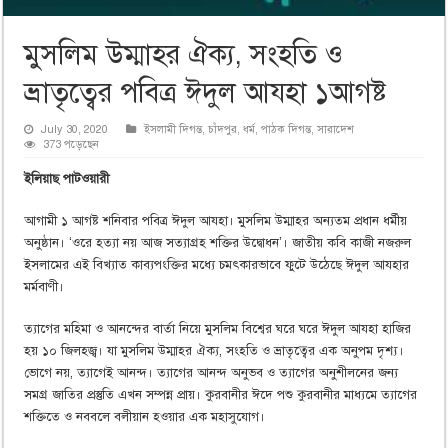
মুসলিম উম্মাহর ঐক্য, সংহতি ও
ভ্রাতৃত্বের পবিত্র ঈদুল আযহা ১আগষ্ট
July 30, 2020
ইসলামী দিগন্ত
,
চাঁদপুর
,
ধর্ম
,
পাঠক দিগন্ত
,
সারাদেশ
373 পড়েছেন
ইলিয়াছ পাটওয়ারী
আগামী ১ আগষ্ট শনিবার পবিত্র ঈদুল আযহা। মুসলিম উম্মাহর অন্যতম প্রধান ধর্মীয়
অনুষ্ঠান। ‘ওরে হত্যা নয় আজ সত্যাগ্রহ শক্তির উদ্বোধন’। জাতীয় কবি কাজী নজরুল
ইসলামের এই বিখ্যাত কাব্যপংক্তির মধ্যে চমৎকারভাবে ফুটে উঠেছে ঈদুল আযহার
মর্মবাণী।
ত্যাগের মহিমা ও আনন্দের বার্তা নিয়ে মুসলিম বিশ্বের ঘরে ঘরে ঈদুল আযহা হাজির
হয় ১০ জিলহজ্ব। যা মুসলিম উম্মাহর ঐক্য, সংহতি ও ভ্রাতৃত্বের এক অনুপম দৃশ্য।
ভোগে নয়, ত্যাগেই আনন্দ। ত্যাগের আনন্দ অনুভব ও ত্যাগের অনুশীলনের জন্য
সমগ্র জাতির প্রস্তুতি এখন সম্পন্ন প্রায়। কুরবানীর ঈদে পশু কুরবানীর মাধ্যমে ত্যাগের
শক্তিতে ও নববলে বলীয়ান হওয়ার এক মহাসুযোগ।