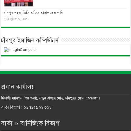
চাঁদপুর শহর, ডিসি অফিস-আদালতেও পানি
August 5, 2026
চাঁদপুর ইমাজিন কম্পিউটার্স
প্রধান কার্যালয়
মিয়াজী ম্যানশন (৩য় তলা), নতুন বাজার মোড়, চাঁদপুর। ফোন : ৬৭০৫৭।
বার্তা বিভাগ : ০১৭১৫৯২৪৩০৮
বার্তা ও বানিজ্যিক বিভাগ