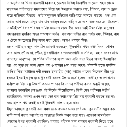
এ অনুষ্ঠানকে ঘিরে রাজধানী ঢাকাসহ দেশের বিভিন্ন বিভাগীয় ও জেলা শহর থেকে
মানুষজন পরিবারের সদস্যদের নিয়ে ঈদ উদ্যাপন করতে লঞ্চ, স্টিমার, বাস ও ট্রেনে
করে বাড়িঘরে ফিরছে। তাই মানুষজন স্বস্তিতেই বাড়ি-ঘরে আসতে পারছে। গত এক
সপ্তাহ আগ থেকে মানুষ যার যার কর্মস্থল থেকে বাড়ি-ঘরে আসা শুরু করেছে। উদ্দেশ্যে
একটাইÑপরিবার-পরিজন ও প্রিয়জনদের সাথে ঈদ করা। তাই উৎসবপ্রিয় মানুষের
পদচারণায় মুখরিত শহর গ্রামাঞ্চল সর্বত্র। গতকাল গভীর রাত পর্যন্ত লঞ্চ, স্টিমার, বাস
ও ট্রেনে উপচেপড়া ভিড় লক্ষ্য করা গেছে। আজও থাকবে ভিড়।
মহান আল্লাহ রাব্বুল আলামীন ঘোষণা করেছেন, কুরবানীর পশুর রক্ত কিংবা গোশত
তার কাছে পৌঁছে না, পৌঁছে কুরবানীদাতার পরহেজগারী ও সদিচ্ছা- মহান রবের প্রতি
বান্দাহর আনুগত্য। যে পবিত্র ঘটনাকে স্মরণ করে প্রতি বছর ঈদুল আযহা উদযাপিত
হয়, এর সূত্রপাত আজ থেকে প্রায় ৩ হাজার ৮শ’ বছর আগে। ঘটনাটি হচ্ছে মুসলিম
জাতির পিতা আল্লাহর নবী হযরত ইবরাহীম (আঃ) আল্লাহ পাকের নির্দেশে স্বীয় পুত্র
হযরত ইসমাইল (আঃ)কে কুরবানী করতে উদ্যত হয়েছিলেন। আল্লাহর ভালোবাসায়
সর্বাপেক্ষা প্রিয় বস্তু উৎসর্গ করতে পারেন কি না তা পরীক্ষা করার জন্যই আল্লাহ
তা’য়ালা ইবরাহীম (আঃ)কে এই নির্দেশ দিয়েছিলেন। তিনি সেই পরীক্ষায় উত্তীর্ণ
হয়েছিলেন। অবশ্য এখন আর সেই রূপ সর্বাপেক্ষা প্রিয় বস্তু কুরবানী করতে হয় না।
বরং হালাল পশু জবাই দ্বারাই কুরবানী আদায় হয়ে যায়।
ঈদুল আযহায় কুরবানী করা সমস্ত নেক কাজের মধ্যে শ্রেষ্ঠতম। কুরবানীর জন্তুর রক্ত
মাটি স্পর্শ করার আগেই তা আল্লাহর নিকট কবুল হয়ে যায়। প্রত্যেক সামর্থ্যবান
লোকের উপর কুরবানী ওয়াজিব। যাকাত পরিমান মাল থাকলে কুরবানী দিতে হবে।