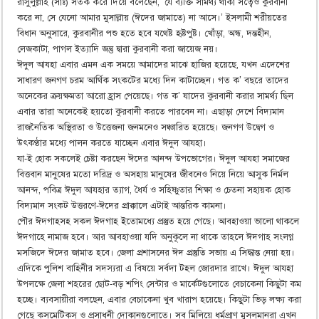
রাসুলুল্লাহ (সাঃ) সতর্ক করে দিয়ে বলেছেন, ‘যে ব্যক্তি সামর্থ্য থাকা সত্বেও কুরবানী
করে না, সে যেনো আমার মুসাল্লায় (ঈদের জামাতে) না আসে।’ ইসলামী শরীয়তের
বিধান অনুসারে, কুরবানীর পশু হতে হবে যথেষ্ট হৃষ্টপুষ্ট। খোঁড়া, অন্ধ, দন্তহীন,
লেজকাটা, পাগল ইত্যাদি জন্তু দ্বারা কুরবানী করা জায়েজ নয়।
ঈদুল আযহা এবার এমন এক সময়ে আমাদের মাঝে হাজির হয়েছে, যখন এদেশের
সাধারণ জনগণ চরম আর্থিক সংকটের মধ্যে দিন কাটাচ্ছেন। গত ক’ বছরে তাদের
অনেকের ক্রয়ক্ষমতা আরো হ্রাস পেয়েছে। গত ক’ যাদের কুরবানী করার সামর্থ্য ছিল
এবার তারা অনেকেই হয়তো কুরবানী করতে পারবেন না। এছাড়া দেশে বিদ্যমান
রাজনৈতিক অস্থিরতা ও উত্তেজনা জনমনেও সঞ্চারিত হয়েছে। জনগণ উদ্বেগ ও
উৎকণ্ঠার মধ্যে পালন করতে যাচ্ছেন এবার ঈদুল আযহা।
যা-ই হোক সকলেই চেষ্টা করছেন ঈদের আনন্দ উপভোগের। ঈদুল আযহা সমাজের
বিত্তবান মানুষের মতো দরিদ্র ও অসহায় মানুষের জীবনেও নিয়ে নিয়ে আসুক নির্মল
আনন্দ, পবিত্র ঈদুল আযহার ত্যাগ, ধৈর্য ও সহিষ্ণুতার শিক্ষা ও চেতনা সহায়ক হোক
বিদ্যমান সংকট উত্তরণে-ঈদের প্রাক্কালে এটাই আন্তরিক কামনা।
পৌর ঈদগাহসহ সকল ঈদগাহ ইতোমধ্যে প্রস্তুত হয়ে গেছে। আবহাওয়া ভালো থাকলে
ঈদগাহে নামাজ হবে। আর আবহাওয়া যদি অনুকূলে না থাকে তাহলে ঈদগাহ সংলগ্ন
মসজিদে ঈদের জামাত হবে। জেলা প্রশাসনের ঈদ প্রস্তুতি সভায় এ সিদ্ধান্ত নেয়া হয়।
এদিকে পুলিশ বাহিনীর সদস্যরা এ বিষয়ে সর্বদা টহল জোরদার রাখে। ঈদুল আযহা
উপলক্ষে জেলা শহরের ছোট-বড় শপিং সেন্টার ও মার্কেটগুলোতে বেচাকেনা কিছুটা কম
হচ্ছে। ব্যবসায়ীরা বলছেন, এবার বেচাকেনা খুব খারাপ হয়েছে। কিছুটা ভিড় লক্ষ্য করা
গেছে কসমেটিকস্ ও প্রসাধনী দোকানগুলোতে। সব মিলিয়ে ধর্মপ্রাণ মুসলমানরা এখন