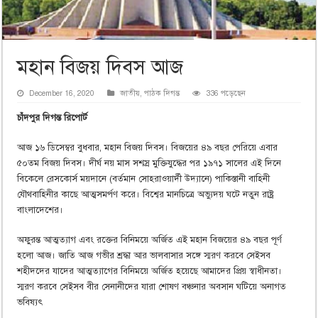
মহান বিজয় দিবস আজ
December 16, 2020
জাতীয়
,
পাঠক দিগন্ত
336 পড়েছেন
চাঁদপুর দিগন্ত রিপোর্ট
আজ ১৬ ডিসেম্বর বুধবার, মহান বিজয় দিবস। বিজয়ের ৪৯ বছর পেরিয়ে এবার
৫০তম বিজয় দিবস। দীর্ঘ নয় মাস সশস্র মুক্তিযুদ্ধের পর ১৯৭১ সালের এই দিনে
বিকেলে রেসকোর্স ময়দানে (বর্তমান সোহরাওয়ার্দী উদ্যানে) পাকিস্তানী বাহিনী
যৌথবাহিনীর কাছে আত্মসমর্পণ করে। বিশ্বের মানচিত্রে অভ্যুদয় ঘটে নতুন রাষ্ট্র
বাংলাদেশের।
অফুরন্ত আত্মত্যাগ এবং রক্তের বিনিময়ে অর্জিত এই মহান বিজয়ের ৪৯ বছর পূর্ণ
হলো আজ। জাতি আজ গভীর শ্রদ্ধা আর ভালবাসার সঙ্গে স্মরণ করবে সেইসব
শহীদদের যাদের আত্মত্যাগের বিনিময়ে অর্জিত হয়েছে আমাদের প্রিয় স্বাধীনতা।
স্মরণ করবে সেইসব বীর সেনানীদের যারা শোষণ বঞ্চনার অবসান ঘটিয়ে অনাগত
ভবিষ্যৎ