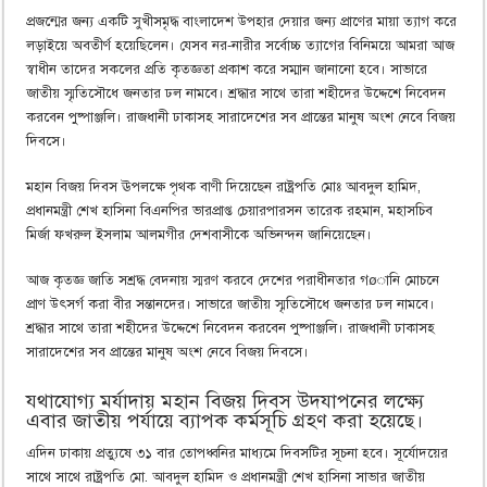
প্রজন্মের জন্য একটি সুখীসমৃদ্ধ বাংলাদেশ উপহার দেয়ার জন্য প্রাণের মায়া ত্যাগ করে
লড়াইয়ে অবতীর্ণ হয়েছিলেন। যেসব নর-নারীর সর্বোচ্চ ত্যাগের বিনিময়ে আমরা আজ
স্বাধীন তাদের সকলের প্রতি কৃতজ্ঞতা প্রকাশ করে সম্মান জানানো হবে। সাভারে
জাতীয় স্মৃতিসৌধে জনতার ঢল নামবে। শ্রদ্ধার সাথে তারা শহীদের উদ্দেশে নিবেদন
করবেন পুষ্পাঞ্জলি। রাজধানী ঢাকাসহ সারাদেশের সব প্রান্তের মানুষ অংশ নেবে বিজয়
দিবসে।
মহান বিজয় দিবস ঊপলক্ষে পৃথক বাণী দিয়েছেন রাষ্ট্রপতি মোঃ আবদুল হামিদ,
প্রধানমন্ত্রী শেখ হাসিনা বিএনপির ভারপ্রাপ্ত চেয়ারপারসন তারেক রহমান, মহাসচিব
মির্জা ফখরুল ইসলাম আলমগীর দেশবাসীকে অভিনন্দন জানিয়েছেন।
আজ কৃতজ্ঞ জাতি সশ্রদ্ধ বেদনায় স্মরণ করবে দেশের পরাধীনতার গøানি মোচনে
প্রাণ উৎসর্গ করা বীর সন্তানদের। সাভারে জাতীয় স্মৃতিসৌধে জনতার ঢল নামবে।
শ্রদ্ধার সাথে তারা শহীদের উদ্দেশে নিবেদন করবেন পুষ্পাঞ্জলি। রাজধানী ঢাকাসহ
সারাদেশের সব প্রান্তের মানুষ অংশ নেবে বিজয় দিবসে।
যথাযোগ্য মর্যাদায় মহান বিজয় দিবস উদযাপনের লক্ষ্যে
এবার জাতীয় পর্যায়ে ব্যাপক কর্মসূচি গ্রহণ করা হয়েছে।
এদিন ঢাকায় প্রত্যুষে ৩১ বার তোপধ্বনির মাধ্যমে দিবসটির সূচনা হবে। সূর্যোদয়ের
সাথে সাথে রাষ্ট্রপতি মো. আবদুল হামিদ ও প্রধানমন্ত্রী শেখ হাসিনা সাভার জাতীয়