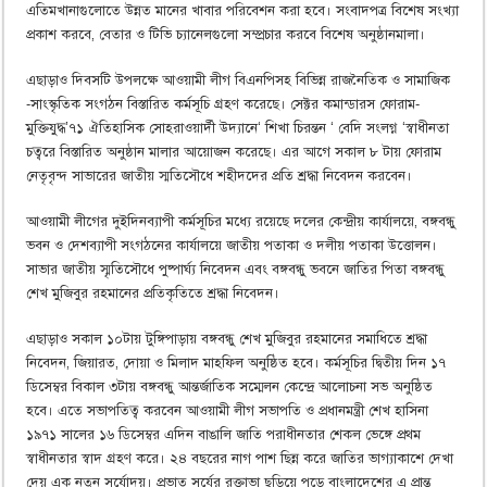
এতিমখানাগুলোতে উন্নত মানের খাবার পরিবেশন করা হবে। সংবাদপত্র বিশেষ সংখ্যা
প্রকাশ করবে, বেতার ও টিভি চ্যানেলগুলো সম্প্রচার করবে বিশেষ অনুষ্ঠানমালা।
এছাড়াও দিবসটি উপলক্ষে আওয়ামী লীগ বিএনপিসহ বিভিন্ন রাজনৈতিক ও সামাজিক
-সাংস্কৃতিক সংগঠন বিস্তারিত কর্মসূচি গ্রহণ করেছে। সেক্টর কমান্ডারস ফোরাম-
মুক্তিযুদ্ধ’৭১ ঐতিহাসিক সোহরাওয়ার্দী উদ্যানে‘ শিখা চিরন্তন ‘ বেদি সংলগ্ন ‘স্বাধীনতা
চত্বরে বিস্তারিত অনুষ্ঠান মালার আয়োজন করেছে। এর আগে সকাল ৮ টায় ফোরাম
নেতৃবৃন্দ সাভারের জাতীয় স্মতিসৌধে শহীদদের প্রতি শ্রদ্ধা নিবেদন করবেন।
আওয়ামী লীগের দুইদিনব্যাপী কর্মসূচির মধ্যে রয়েছে দলের কেন্দ্রীয় কার্যালয়ে, বঙ্গবন্ধু
ভবন ও দেশব্যাপী সংগঠনের কার্যালয়ে জাতীয় পতাকা ও দলীয় পতাকা উত্তোলন।
সাভার জাতীয় স্মৃতিসৌধে পুষ্পার্ঘ্য নিবেদন এবং বঙ্গবন্ধু ভবনে জাতির পিতা বঙ্গবন্ধু
শেখ মুজিবুর রহমানের প্রতিকৃতিতে শ্রদ্ধা নিবেদন।
এছাড়াও সকাল ১০টায় টুঙ্গিপাড়ায় বঙ্গবন্ধু শেখ মুজিবুর রহমানের সমাধিতে শ্রদ্ধা
নিবেদন, জিয়ারত, দোয়া ও মিলাদ মাহফিল অনুষ্ঠিত হবে। কর্মসূচির দ্বিতীয় দিন ১৭
ডিসেম্বর বিকাল ৩টায় বঙ্গবন্ধু আন্তর্জাতিক সম্মেলন কেন্দ্রে আলোচনা সভ অনুষ্ঠিত
হবে। এতে সভাপতিত্ব করবেন আওয়ামী লীগ সভাপতি ও প্রধানমন্ত্রী শেখ হাসিনা
১৯৭১ সালের ১৬ ডিসেম্বর এদিন বাঙালি জাতি পরাধীনতার শেকল ভেঙ্গে প্রথম
স্বাধীনতার স্বাদ গ্রহণ করে। ২৪ বছরের নাগ পাশ ছিন্ন করে জাতির ভাগ্যাকাশে দেখা
দেয় এক নতুন সূর্যোদয়। প্রভাত সূর্যের রক্তাভা ছড়িয়ে পড়ে বাংলাদেশের এ প্রান্ত