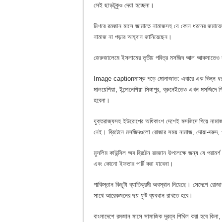
সেই ছাড়টুকুও দেয়া হচ্ছেনা।
মিশরে রমজান মাসে জামাতে নামাজসহ যে কোন ধরনের জমায়ে
নামাজ না পড়ার আহ্বান জানিয়েছেন।
জেরুজালেমে ইসলামের তৃতীয় পবিত্র মসজিদ আল আকসাতেও রম
Image caption
মাস্ক পড়ে মোনাজাত: এবারে এক ভিন্ন 
মালয়েশিয়া, ইন্দোনেশিয়া সিঙ্গাপুর, ব্রুনেইতেও এখন মসজিদ
হবেনা।
যুক্তরাজ্যসহ ইউরোপের অধিকাংশ দেশেই মসজিদে গিয়ে নামাজ
নেই। ব্রিটেনে মসজিদগুলো রোজার সময় নামাজ, দোয়া-দরুদ, খ
মুসলিম কাউন্সিল অব ব্রিটেন রমজান উপলেক্ষে জন্য যে পরামর্
এবং কোনো ইফতার পার্টি করা যাবেনা।
পাকিস্তান কিছুটা ব্যাতিক্রমী অবস্থান নিয়েছে। সেদেশে রোজ
সাথে আরেকজনের ছয় ফুট ব্যবধান রাখতে হবে।
বাংলাদেশে রমজান মাসে সামাজিক দূরত্ব শিথিল করা হবে কিনা, 