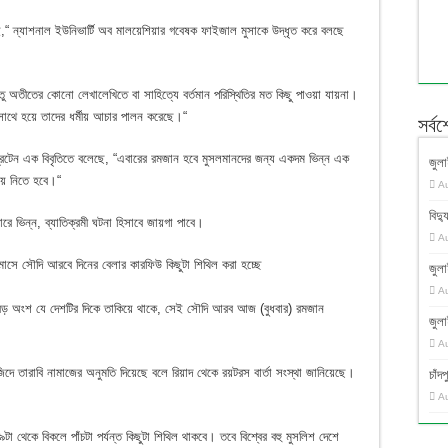
ন্যাশনাল ইউনিভার্টি অব মালয়েশিয়ার গবেষক ফাইজাল মুসাকে উদ্ধৃত করে বলছে
িন্তু অতীতের কোনো লেখালেখিতে বা সাহিত্যে বর্তমান পরিস্থিতির মত কিছু পাওয়া যায়না।
সাথে হয়ে তাদের ধর্মীয় আচার পালন করেছে।“
সর্ব
 ব্রিটেন এক বিবৃতিতে বলেছে, “এবারের রমজান হবে মুসলমানদের জন্য একদম ভিন্ন এক
জুলা
য়ে নিতে হবে।“
A
বিদ্য
ে ভিন্ন, ব্যাতিক্রমী ঘটনা হিসাবে জায়গা পাবে।
A
াসে সৌদি আরবে দিনের বেলার কারফিউ কিছুটা শিথিল করা হচ্ছে
জুলা
A
কটি বড় অংশ যে দেশটির দিকে তাকিয়ে থাকে, সেই সৌদি আরব আজ (বুধবার) রমজান
জুলা
A
ে তারাবি নামাজের অনুমতি দিয়েছে বলে রিয়াদ থেকে রয়টরস বার্তা সংস্থা জানিয়েছে।
চাঁ
A
 থেকে বিকলে পাঁচটা পর্যন্ত কিছুটা শিথিল থাকবে। তবে বিশ্বের বহু মুসলিশ দেশে