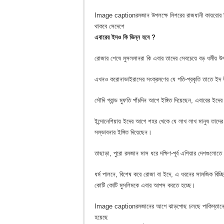
Image caption
রমজান উপলক্ষে মিশরের রাজধানী কায়রোর বি
থাকবে সেদেশে
এবারের ইদও কি ভিন্ন হবে
?
রোজার শেষে মুসলমানরা কি এবার তাদের সেবচেয়ে বড় ধর্মীয
এখনও করোনাভাইরাসের সংক্রমণের যে গতি-প্রকৃতি তাতে ইদ উদ
সৌদি গ্রান্ড মুফতি পাঁচদিন আগে ইঙ্গিত দিয়েছেন, এবারের ই
ইন্দোনেশিয়ায় ইদের আগে শহর থেকে যে লাখ লাখ মানুষ তাদের গ
সম্ভাবনার ইঙ্গিত দিয়েছেন।
তাছাড়া, পুরো রমজান মাস ধরে দক্ষিণ-পূর্ব এশিয়ার দেশগুলোতে 
ধর্ম পালনে, বিশেষ করে রোজা বা ইদে, এ ধরনের সামজিক বিচ্ছ
কোটি কোটি মুসলিমকে এবার আপস করতে হচ্ছে।
Image caption
রমজানের আগে ঝাড়পোছ চলছে পাকিস্তানের
হয়েছে