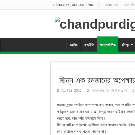
প্রথম পাতা
পাঠক দিগ
SATURDAY , AUGUST 8 2026
জাতীয়
রাজনীতি
আন্তর্জাতিক
চাঁদপুর
ভিন্ন এক রমজানের অপেক্ষায়
April 22, 2020
আন্তর্জাতিক
,
ইসলামী দিগন্ত
,
ধর্ম
মক্কার গ্র্যান্ড মসজিদে জনসমাগম বন্ধ থাকবে, তবে তারাবির
পবিত্রতম রমজান মাস শুরু হচ্ছে, কিন্তু করোনাভাইরাস মহামা
করতে হবে, তার নজীর ইতিহাসে বিরল।
বিশ্বের অধিকাংশ দেশেই মুসলিমরা এবার প্রথামত আত্মীয়-পরিজন
গিয়ে তারাবির নামাজ পড়তে পারবেন না।