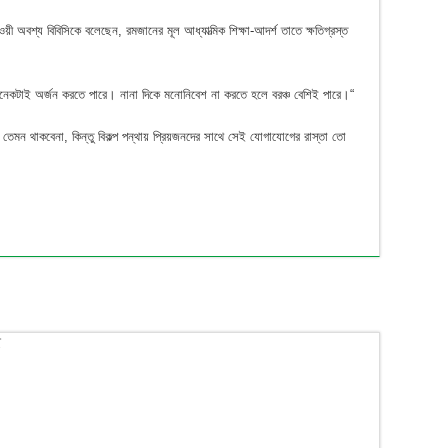
 অবশ্য বিবিসিকে বলেছেন, রমজানের মূল আধ্যাত্মিক শিক্ষা-আদর্শ তাতে ক্ষতিগ্রস্ত
অনেকটাই অর্জন করতে পারে। নানা দিকে মনোনিবেশ না করতে হলে বরঞ্চ বেশিই পারে।“
েমন থাকবেনা, কিন্তু বিকল্প পন্থায় প্রিয়জনদের সাথে সেই যোগাযোগের রাস্তা তো
ে