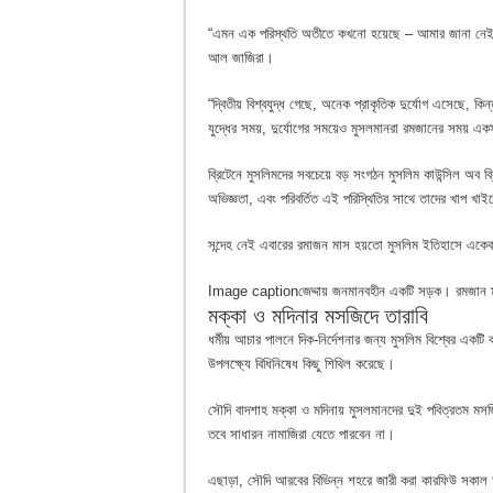
“এমন এক পরিস্থতি অতীতে কখনো হয়েছে – আমার জানা নেই,“ 
আল জাজিরা।
“দ্বিতীয় বিশ্বযুদ্ধ গেছে, অনেক প্রাকৃতিক দুর্যোগ এসেছে, ক
যুদ্ধের সময়, দুর্যোগের সময়েও মুসলমানরা রমজানের সময় এক
ব্রিটেনে মুসলিমদের সবচেয়ে বড় সংগঠন মুসলিম কাউন্সিল অব
অভিজ্ঞতা, এবং পরিবর্তিত এই পরিস্থিতির সাথে তাদের খাপ খাই
সন্দেহ নেই এবারের রমাজন মাস হয়তো মুসলিম ইতিহাসে একেবার
Image caption
জেদ্দায় জনমানবহীন একটি সড়ক। রমজান ম
মক্কা ও মদিনার মসজিদে তারাবি
ধর্মীয় আচার পালনে দিক-নির্দেশনার জন্য মুসলিম বিশ্বের এ
উপলক্ষ্যে বিধিনিষেধ কিছু শিথিল করেছে।
সৌদি বাদশাহ মক্কা ও মদিনায় মুসলমানদের দুই পবিত্রতম মসজিদ
তবে সাধারন নামাজিরা যেতে পারবেন না।
এছাড়া, সৌদি আরবের বিভিন্ন শহরে জারী করা কারফিউ সকাল ৯টা