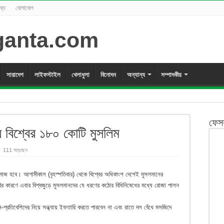
ন্ত
যোগাযোগ
সারাদেশ
লাইফস্টাইল
খেলাধুলা
বিনোদন
অন্যান্য
সম্পাদকীয়
ফেস
 বিশ্বের ১৮০ কোটি মুসলিম
111 পড়েছেন
 নামাজ হবে। আগামীকাল (বৃহস্পতিবার) থেকে বিশ্বের অধিকাংশ দেশেই মুসলমানের
রির কারণে এবার বিশ্বজুড়ে মুসলমানদের যে ধরণের কঠোর বিধিনিষেধের মধ্যে রোজা পালন
-প্রতিবেশিদের নিয়ে সন্ধ্যায় ইফতারি করতে পারবেন না এবং রাতে দল বেঁধে মসজিদে