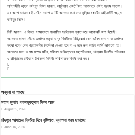
আইনজীবী আব্দুল কাইয়ুম লিটন জানান, ভার্চ্যুয়াল কোর্টে উচ্চ আদালতে এটাই প্রথম আদেশ।
এর আগে সোমবার ই-মেইল যোগে এ রিট আবেদন জমা দেন সুপ্রিম কোর্টের আইনজীবী আব্দুল
কাইয়ুম লিটন।
তিনি জানান, এ বিষয়ে গণমাধ্যমে প্রকাশিত প্রতিবেদন যুক্ত করে আবেদনটি জমা দিয়েছি।
আবেদনে হালদা নদীতে ডলফিন হত্যা বন্ধে বিবাদীদের নিষ্ক্রিয়তা কেন অবৈধ হবে না ও ডলফিন
হত্যা বন্ধে কেন প্রয়োজনীয় নির্দেশনা দেওয়া হবে না এ মর্মে রুল জারির আর্জি জানানো হয়।
আবেদনে মৎস ও পশু সম্পদ সচিব, পরিবেশ অধিদপ্তরের মহাপরিচালক, চট্টগ্রাম বিভাগীয় পরিচালক
ও চট্টগ্রামের রাউজান উপজেলা নির্বাহী অফিসারকে বিবাদী করা হয়।
অন্যরা যা পড়ছে
মহান জুলাই গণঅভ্যুত্থান দিবস আজ
August 5, 2026
চাঁদপুরে আষাঢ়ের দ্বিতীয় দিনে বৃষ্টিপাত, ভ্যাপসা গরম ছড়াচ্ছে
June 16, 2026