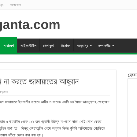
ন্ত
যোগাযোগ
সারাদেশ
লাইফস্টাইল
খেলাধুলা
বিনোদন
অন্যান্য
সম্পাদকীয়
ফেস
ি না করতে জামায়াতের আহ্বান
পড়েছেন
াদেশ জামায়াতে ইসলামীর নায়েবে আমীর ও সাবেক এমপি ডাঃ সৈয়দ আবদুল্লাহ মোহাম্মাদ
ত, কাতার ও বাহরাইন থেকে ২১৯ জন প্রবাসী বিভিন্ন অপরাধে সাজা খেটে দেশে ফেরত
নে রাখা হয়। কিন্তু কোয়ারেন্টিন শেষে অনুমান নির্ভর পুলিশি অভিযোগের প্রেক্ষিতে
অভিযোগ খতিয়ে দেখার কথা বলা হয়।