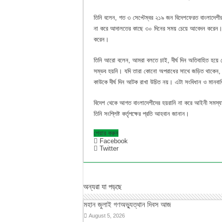
তিনি বলেন, গত ৩ সেপ্টেম্বর ২১৯ জন বিদেশফেরত বাংলাদেশীর বি
না করে আদালতের কাছে ৩০ দিনের সময় চেয়ে আবেদন করেন। আদা
করেন।
তিনি আরো বলেন, আমরা বলতে চাই, দীর্ঘ দিন অতিবাহিত হয়ে গে
সম্ভব হয়নি। যদি তারা কোনো অপরাধের সাথে জড়িত থাকেন, তাহলে
কাউকে দীর্ঘ দিন আটক রাখা উচিত নয়। এটা সংবিধান ও মানবাধ
বিদেশ থেকে আগত বাংলাদেশীদের হয়রানি না করে আইনী সমস্যা 
তিনি সংশ্লিষ্ট কর্তৃপক্ষের প্রতি আহবান জানান।
শেয়ার করুন
Facebook
Twitter
অন্যরা যা পড়ছে
মহান জুলাই গণঅভ্যুত্থান দিবস আজ
August 5, 2026