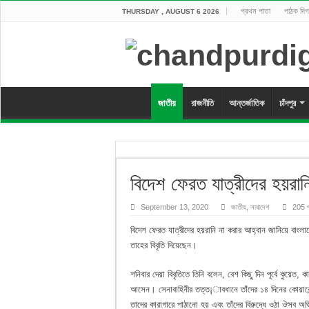
প্রথম পাতা
পাঠক দিগ
THURSDAY , AUGUST 6 2026
জাতীয়
রাজনীতি
আন্তর্জাতিক
চাঁদপুর
বিদেশ ফেরত যাত্রীদের হয়রান
September 13, 2020
জাতীয়
,
সারাদেশ
205 
বিদেশ ফেরত যাত্রীদের হয়রানি না করার আহ্বান জানিয়ে বাংল
তাহের বিবৃতি দিয়েছেন।
শনিবার দেয়া বিবৃতিতে তিনি বলেন, বেশ কিছু দিন পূর্বে কুয়ে
আসেন। সেনাবাহিনীর তত্ত¡াবধানে তাঁদের ১৪ দিনের কোয়ারেন্টি
তাদের কারাগারে পাঠানো হয় এবং তাঁদের বিরুদ্ধে ওঠা ঔসব 