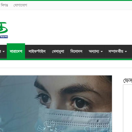
দিগন্ত
যোগাযোগ
র
সারাদেশ
লাইফস্টাইল
খেলাধুলা
বিনোদন
অন্যান্য
সম্পাদকীয়
ফেস