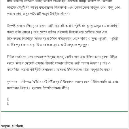
সময় ফরিদগঞ্জ উপজেলা নির্বাহী কর্মকর্তা শিউলী হরি, উপজেলা স্বাস্থ্য কর্মকর্তা ডা. আশরাফ
আহমেদ চৌধুরী সহ স্বাস্থ্য কমপ্লেক্সের চিকিৎসকগণ এবং স্বেচ্ছাসেবক মাহফুজ শেখ, বাবলু শেখ,
ফরহাদ শেখ, মামুন পাটওয়ারী প্রমুখ উপস্থিত ছিলেন।
শিল্পপতি সাজ্জাদ রশিদ সুমন বলেন, আমি মনে করি করোণা প্রতিরোধ যুদ্ধে ডাক্তার এবং নার্সগণ
প্রথম সারির যোদ্ধা। তাই দেশের বর্তমান প্রেক্ষাপট বিবেচনা করে রোগীদের সেবা এবং
চিকিৎসকদের নিরাপত্তা নিশ্চিত করার নৈতিক দায়িত্ববোধ থেকে আমার এ ক্ষুদ্র প্রচেষ্টা। প্রতিটি
মানবিক প্রয়োজনে সাড়া দিতে বরাবরের ন্যায় আমি সাধ্যমত প্রস্তুত।
সিভিল সার্জন ডা. মোঃ সাখাওয়াত উল্যাহ বলেন, রোগীর সেবা এবং চিকিৎসকদের সুরক্ষা নিশ্চিত
করতে ‘ডক্টর’স সেইফটি চেম্বার’ শিল্পপতি সাজ্জাদ রশিদের একটি অনন্য উদ্যোগ। তাঁর এ
সহযোগিতা করোণা পরিস্থিতি মোকাবেলায় আমাদের চিকিৎসকদের আরো অনুপ্রাণিত করবে।
ক্যাপশন : ফরিদগঞ্জে ‘ডক্টর’স সেইফটি চেম্বার’ উদ্বোধন করছেন জেলা সিভিল সার্জন ডা. মোঃ
সাখাওয়াত উল্যাহ। ইনসেটে শিল্পপতি সাজ্জাদ রশিদ।
অন্যরা যা পড়ছে