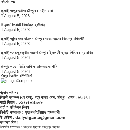
সর্বশেষ খবর
জুলাই অভ্যুত্থানে চাঁদপুরের শহীদ যারা
August 5, 2026
বিদ্যুৎ বিভ্রাটে বিপর্যস্ত হাজীগঞ্জ
August 5, 2026
জুলাই আন্দোলনে হামলা: চাঁদপুরে ৩৭৮ জনের বিরুদ্ধে চার্জশিট
August 5, 2026
জুলাই গনঅভ্যুত্থান স্মরণে চাঁদপুরে ইসলামী ছাত্র শিবিরের ম্যারাথন
August 5, 2026
চাঁদপুর শহর, ডিসি অফিস-আদালতেও পানি
August 5, 2026
চাঁদপুর ইমাজিন কম্পিউটার্স
প্রধান কার্যালয়
মিয়াজী ম্যানশন (৩য় তলা), নতুন বাজার মোড়, চাঁদপুর। ফোন : ৬৭০৫৭।
বার্তা বিভাগ : ০১৭১৫৯২৪৩০৮
বার্তা ও বানিজ্যিক বিভাগ
নির্বাহী সম্পাদক : মুহাম্মদ ইলিয়াছ পাটওয়ারী
ই-মেইল : dailydiganta@gmail.com
সম্পাদনা বিভাগ
উপদেষ্টা সম্পাদক : অধ্যক্ষ মুহাম্মদ মাহবুবুর রহমান