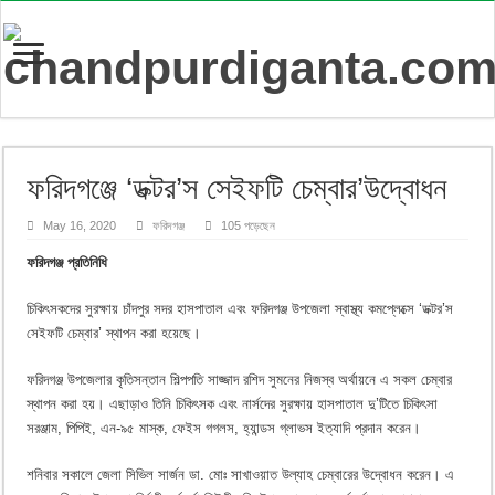
ফরিদগঞ্জে ‘ডক্টর’স সেইফটি চেম্বার’উদ্বোধন
May 16, 2020
ফরিদগঞ্জ
105 পড়েছেন
ফরিদগঞ্জ প্রতিনিধি
চিকিৎসকদের সুরক্ষায় চাঁদপুর সদর হাসপাতাল এবং ফরিদগঞ্জ উপজেলা স্বাস্থ্য কমপ্লেক্সে ‘ডক্টর’স
সেইফটি চেম্বার’ স্থাপন করা হয়েছে।
ফরিদগঞ্জ উপজেলার কৃতিসন্তান শিল্পপতি সাজ্জাদ রশিদ সুমনের নিজস্ব অর্থায়নে এ সকল চেম্বার
স্থাপন করা হয়। এছাড়াও তিনি চিকিৎসক এবং নার্সদের সুরক্ষায় হাসপাতাল দু’টিতে চিকিৎসা
সরঞ্জাম, পিপিই, এন-৯৫ মাস্ক, ফেইস গগলস, হ্যান্ডস গ্লাভস ইত্যাদি প্রদান করেন।
শনিবার সকালে জেলা সিভিল সার্জন ডা. মোঃ সাখাওয়াত উল্যাহ চেম্বারের উদ্বোধন করেন। এ