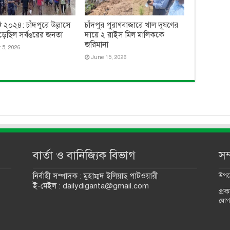
 ২০২৪: চাঁদপুরে উল্লাসে
চাঁদপুর পুরাণবাজারে খাল দূষণের
েছিল সর্বস্তরের জনতা
দায়ে ২ রাইস মিল মালিককে
জরিমানা
 5, 2026
June 15, 2026
বার্তা ও বানিজ্যিক বিভাগ
সম
নির্বাহী সম্পাদক : মুহাম্মদ ইলিয়াছ পাটওয়ারী
উপদে
ই-মেইল : dailydiganta@gmail.com
প্র
যোগ