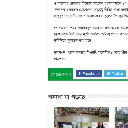
৪ অক্টোবর রোববার বিকেলে শহরের পুরানবাজারে ১ও ২
সম্পাদক ইসমাইল হোসেনের নেতৃত্বে বিভিন্ন পাড়া-ম
নেতৃবৃন্দ ও স্থানীয় ওয়ার্ড ছাত্রদলের নেতৃবৃন্দ উপস্থিত ছ
গণসংযোগ শেষে লোহারপুল এসে সংক্ষিপ্ত বক্তব্য রাখ
ছাত্রদলকে নির্বাচনের মাঠে কার্যকর ভূমিকা পালন ক
কমিটিতে মূল্যায়ন করা হবে।
ক্যাপশন: পুরান বাজারে বিএনপি মনোনীত (ধানের শীষ প
ছাত্রদল।
Facebook
Twitter
শেয়ার করুন
অন্যরা যা পড়ছে