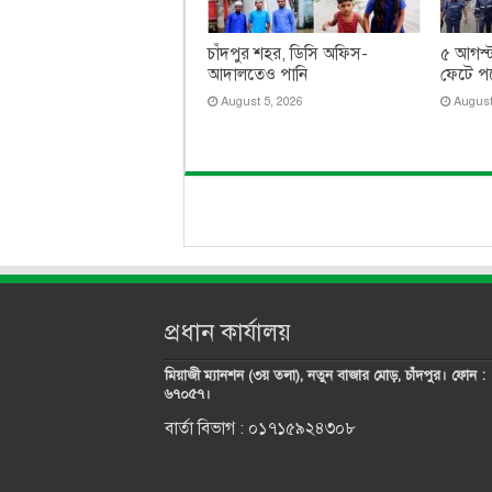
চাঁদপুর শহর, ডিসি অফিস-
৫ আগস্ট
আদালতেও পানি
ফেটে পড়
August 5, 2026
August
প্রধান কার্যালয়
মিয়াজী ম্যানশন (৩য় তলা), নতুন বাজার মোড়, চাঁদপুর। ফোন :
৬৭০৫৭।
বার্তা বিভাগ : ০১৭১৫৯২৪৩০৮