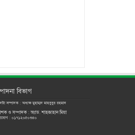
্পাদনা বিভাগ
ষ্টা সম্পাদক : অধ্যক্ষ মুহাম্মদ মাহবুবুর রহমান
কাশক ও সম্পাদক : অ্যাড. শাহজাহান মিয়া
াযোগ : ০১৭১২০৫০৩৪০