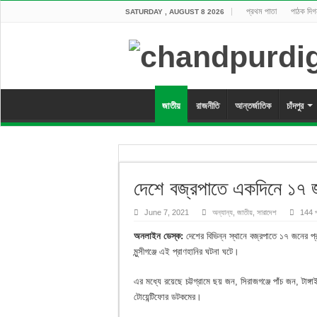
প্রথম পাতা
পাঠক দিগ
SATURDAY , AUGUST 8 2026
জাতীয়
রাজনীতি
আন্তর্জাতিক
চাঁদপুর
দেশে বজ্রপাতে একদিনে ১৭ জ
June 7, 2021
অন্যান্য
,
জাতীয়
,
সারাদেশ
144 
অনলাইন ডেস্ক:
দেশের বিভিন্ন স্থানে বজ্রপাতে ১৭ জনের প্রা
মুন্সীগঞ্জে এই প্রাণহানির ঘটনা ঘটে।
এর মধ্যে রয়েছে চট্টগ্রামে ছয় জন, সিরাজগঞ্জে পাঁচ জন, টাঙ
টোয়েন্টিফোর ডটকমের।