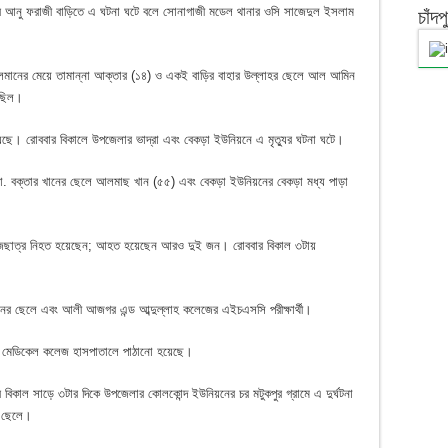
র আনু ফরাজী বাড়িতে এ ঘটনা ঘটে বলে সোনাগাজী মডেল থানার ওসি সাজেদুল ইসলাম
চাঁদ
লেমানের মেয়ে তামান্না আক্তার (১৪) ও একই বাড়ির বাহার উল্লাহর ছেলে আল আমিন
ী ছিল।
ু হয়েছে। রোববার বিকালে উপজেলার ভাদ্রা এবং বেকড়া ইউনিয়নে এ মৃত্যুর ঘটনা ঘটে।
 মো. বক্তার খানের ছেলে আলমাছ খান (৫৫) এবং বেকড়া ইউনিয়নের বেকড়া মধ্য পাড়া
এক কলেজছাত্র নিহত হয়েছেন; আহত হয়েছেন আরও দুই জন। রোববার বিকাল ৩টায়
র্মনের ছেলে এবং আলী আজগর এন্ড আব্দুল্লাহ কলেজের এইচএসসি পরীক্ষার্থী।
াকা মেডিকেল কলেজ হাসপাতালে পাঠানো হয়েছে।
র বিকাল সাড়ে ৩টার দিকে উপজেলার কোলকোন্দ ইউনিয়নের চর মটুকপুর গ্রামে এ দুর্ঘটনা
র ছেলে।