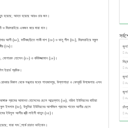
র মৃত্যু হয়েছে; আহত হয়েছে আরও চার জন।
লী ও মিরসরাইয়ে একজন করে মারা যান।
সর্ব
ন্দার আলী (৬০), ফটিকছড়িতে লাকী দাশ (৩৮) ও ভানু শীল (৪০), মিরসরাইয়ে স্কুল
্গীর (৩৯)।
জুলা
A
), মোশারফ হোসেন (৫০) ও বদিউজ্জামান (১৮)।
বিদ্য
A
শিপ ইয়ার্ড শ্রমিক।
জুলা
 রোববার বিকাল থেকে সন্ধ্যার মধ্যে শাহজাদপুর, উল্লাপাড়া ও বেলকুচি উপজেলায় এসব
A
জুলা
A
্গারু গ্রামের আমানত হোসেনের ছেলে আব্দুল্লাহ (২৬), নরিনা ইউনিয়নের বাতিয়া
র রফিকুল ইসলাম (৪৫), উধুনিয়া ইউনিয়নের আগদিঘল গ্রামের শাহেদ আলীর ছেলে
চাঁ
ামের ইউসুফ আলীর স্ত্রী লাইলী থাতুন (৩৫)।
A
হয়েছে; যারা সম্পর্কে চাচাত ভাইবোন।