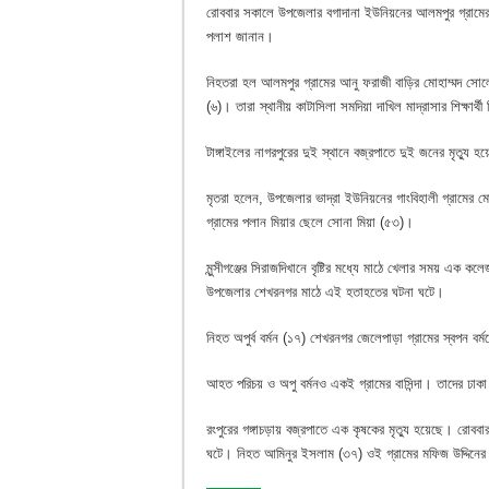
রোববার সকালে উপজেলার বগাদানা ইউনিয়নের আলমপুর গ্রামে
পলাশ জানান।
নিহতরা হল আলমপুর গ্রামের আনু ফরাজী বাড়ির মোহাম্মদ সো
(৬)। তারা স্থানীয় কাটাসিলা সমদিয়া দাখিল মাদ্রাসার শিক্ষার্থ
টাঙ্গাইলের নাগরপুরের দুই স্থানে বজ্রপাতে দুই জনের মৃত্য
মৃতরা হলেন, উপজেলার ভাদ্রা ইউনিয়নের গাংবিহালী গ্রামের
গ্রামের পলান মিয়ার ছেলে সোনা মিয়া (৫৩)।
মুন্সীগঞ্জের সিরাজদিখানে বৃষ্টির মধ্যে মাঠে খেলার সময় 
উপজেলার শেখরনগর মাঠে এই হতাহতের ঘটনা ঘটে।
নিহত অপুর্ব বর্মন (১৭) শেখরনগর জেলেপাড়া গ্রামের স্বপন ব
আহত পরিচয় ও অপু বর্মনও একই গ্রামের বাসিন্দা। তাদের ঢ
রংপুরের গঙ্গাচড়ায় বজ্রপাতে এক কৃষকের মৃত্যু হয়েছে। রোববা
ঘটে। নিহত আমিনুর ইসলাম (৩৭) ওই গ্রামের মফিজ উদ্দিনে