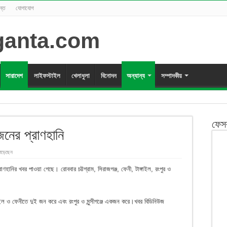
ন্ত
যোগাযোগ
সারাদেশ
লাইফস্টাইল
খেলাধুলা
বিনোদন
অন্যান্য
সম্পাদকীয়
ফেস
নের প্রাণহানি
পড়েছেন
ণহানির খবর পাওয়া গেছে। রোববার চট্টগ্রাম, সিরাজগঞ্জ, ফেনী, টাঙ্গাইল, রংপুর ও
্গাইল ও ফেনীতে দুই জন করে এবং রংপুর ও মুন্সীগঞ্জে একজন করে।খবর বিডিনিউজ