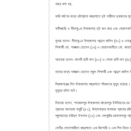
খবরে বলা হয়,
ভারি বর্ষণের মধ্যে চট্টগ্রামে বজ্রপাতে দুই নারীসহ ছয়জনে
ফটিকছড়ি ও সীতাকুণ্ড উপজেলায় দুই জন করে এবং বোয়ালখা
মৃতরা হলেন- সীতাকুণ্ড উপজেলায় আব্দুল জলিল (৪০) ও এসকা
শিক্ষার্থী মো. সাজ্জাদ হোসেন (১৬) ও বোয়ালখালীতে মো. জাহাঙ
আহতরা হলেন- মালতী রানী দাশ (৫০) ও শোভা রানী দাশ (৪৫
তাদের মধ্যে সাজ্জাদ হোসেন স্কুল শিক্ষার্থী এবং আব্দুল জলিল 
সিরাজগঞ্জের তিন উপজেলায় বজ্রপাতে পাঁচজনের মৃত্যু হয়েছে।
মৃত্যুর ঘটনা ঘটে।
নিহতরা হলেন, শাহজাদপুর উপজেলার কায়েমপুর ইউনিয়নের চর আঙ
গ্রামের আলহাজ বাবুর্চি (৫০), উল্লাপাড়ার বাগমারা গ্রামে
স্কুলছাত্র ফরিদুল ইসলাম (১৫) এবং বেলকুচির চরশমেসপুর গ্র
ফেনীর সোনাগাজীতে বজ্রপাতে এক কিশোরী ও এক শিশু নিহত 