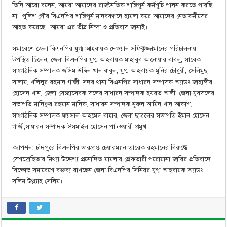
তিনি আরো বলেন, আমরা আমাদের রাজনৈতিক শান্তিপূর্ন কর্মশূচি পালন করতে পারছি
না। পুলিশ পৌর বিএনপির শান্তিপূর্ন মানববন্ধনে হামলা করে আমাদের নেতাকর্মীদের
আহত করেছে। আমরা এর তীব্র নিন্দা ও প্রতিবাদ জানাই।
সমাবেশে জেলা বিএনপির যুগ্ম আহবায়ক দেওয়ান সফিকুজ্জামানের পরিচালনায়
উপস্থিত ছিলেন, জেলা বিএনপির যুগ্ম আহবায়ক মাহাবুব আনোয়ার বাবলু, সাবেক
সাংগঠনিক সম্পাদক জসিম উদ্দিন খান বাবুল, যুগ্ম আহবায়ক মুনির চৌধুরী, সেলিমুছ
সালাম, খলিলুর রহমান গাজী, সদর থানা বিএনপির সাধারন সম্পাদক অ্যাডঃ জাহাঙ্গীর
হোসেন খান, জেলা সেচ্ছাসেবক দলের সাধারন সম্পাদক হযরত আলী, জেলা যুবদলের
সভাপতি মানিকুর রহমান মানিক, সাধারন সম্পাদক নুরুল আমিন খান আকাশ,
সাংগঠনিক সম্পাদক ফয়সাল আহমেদ বাহার, জেলা ছাত্রলের সভাপতি ইমান হোসেন
গাজী,সাধারন সম্পাদক ঈসমাইল হোসেন পাটওয়ারী প্রমুখ।
ক্যাপশন: চাঁদপুরে বিএনপির ভারপ্রাপ্ত চেয়ারম্যান তারেক রহমানের বিরুদ্ধে
দেশদ্রোহিতার মিথ্যা উদ্দেশ্য প্রনোদিত মামলায় গ্রেফতারী পরোয়ানা জারির প্রতিবাদে
বিক্ষোভ সমাবেশে বক্তব্য রাখছেন জেলা বিএনপির সিনিয়র যুগ্ম আহবায়ক অ্যাডঃ
সলিম উল্ল্যাহ সেলিম।