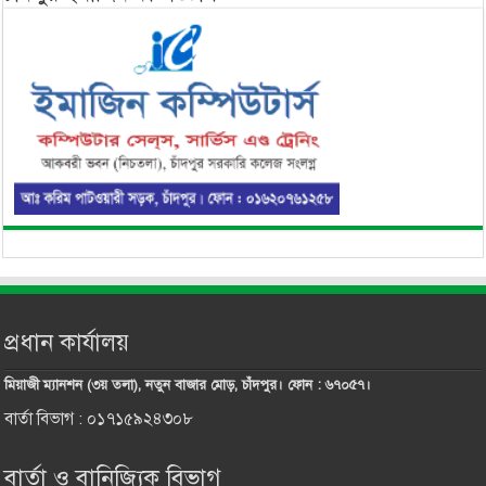
প্রধান কার্যালয়
মিয়াজী ম্যানশন (৩য় তলা), নতুন বাজার মোড়, চাঁদপুর। ফোন : ৬৭০৫৭।
বার্তা বিভাগ : ০১৭১৫৯২৪৩০৮
বার্তা ও বানিজ্যিক বিভাগ