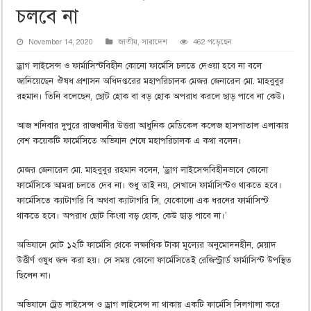
চলবে না
November 14, 2020
জাতীয়
,
সারাদেশ
462 পড়েছেন
ড্রাগ লাইসেন্স ও ফার্মাসিস্টবিহীন কোনো ফার্মেসি চলতে দেওয়া হবে না বলে
জানিয়েছেন ঔষধ প্রশাসন অধিদপ্তরের মহাপরিচালক মেজর জেনারেল মো. মাহবুবুর
রহমান। তিনি বলেছেন, ছোট হোক বা বড় হোক অপরাধ করলে ছাড় পাবে না কেউ।
আজ শনিবার দুপুরে রাজধানীর উত্তরা আধুনিক মেডিকেল কলেজ হাসপাতাল এলাকায়
বেশ কয়েকটি ফার্মেসিতে অভিযান শেষে মহাপরিচালক এ কথা বলেন।
মেজর জেনারেল মো. মাহবুবুর রহমান বলেন, ‘ড্রাগ লাইসেন্সবিহীনভাবে কোনো
ফার্মেসিকে আমরা চলতে দেব না। শুধু তাই নয়, সেখানে ফার্মাসিস্টও থাকতে হবে।
ফার্মেসিতে ক্যাটাগরি বি অথবা ক্যাটাগরি সি, যেকোনো এক ধরনের ফার্মাসিস্ট
থাকতে হবে। অপরাধ ছোট কিংবা বড় হোক, কেউ ছাড় পাবে না।’
অভিযানে মোট ১২টি ফার্মেসি থেকে লক্ষাধিক টাকা মূল্যের অনুমোদনহীন, মেয়াদ
উত্তীর্ণ ওষুধ জব্দ করা হয়। সে সময় কোনো ফার্মেসিতেই রেজিস্ট্রার্ড ফার্মাসিস্ট উপস্থিত
ছিলেন না।
অভিযানে ট্রেড লাইসেন্স ও ড্রাগ লাইসেন্স না থাকায় একটি ফার্মেসি সিলগালা করে