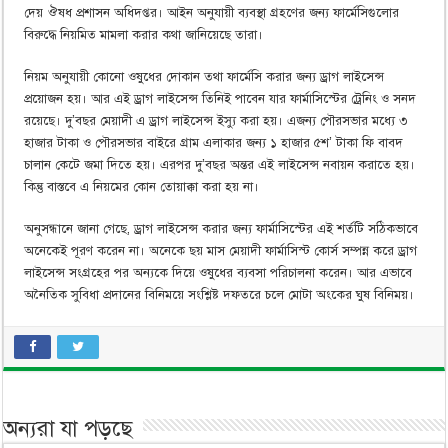
দেয় ঔষধ প্রশাসন অধিদপ্তর। আইন অনুযায়ী ব্যবস্থা গ্রহণের জন্য ফার্মেসিগুলোর
বিরুদ্ধে নিয়মিত মামলা করার কথা জানিয়েছে তারা।
নিয়ম অনুযায়ী কোনো ওষুধের দোকান তথা ফার্মেসি করার জন্য ড্রাগ লাইসেন্স
প্রয়োজন হয়। আর এই ড্রাগ লাইসেন্স তিনিই পাবেন যার ফার্মাসিস্টের ট্রেনিং ও সনদ
রয়েছে। দু’বছর মেয়াদী এ ড্রাগ লাইসেন্স ইস্যু করা হয়। এজন্য পৌরসভার মধ্যে ৩
হাজার টাকা ও পৌরসভার বাইরে গ্রাম এলাকার জন্য ১ হাজার ৫শ’ টাকা ফি বাবদ
চালান কেটে জমা দিতে হয়। এরপর দু’বছর অন্তর এই লাইসেন্স নবায়ন করাতে হয়।
কিন্তু বাস্তবে এ নিয়মের কোন তোয়াক্কা করা হয় না।
অনুসন্ধানে জানা গেছে, ড্রাগ লাইসেন্স করার জন্য ফার্মাসিস্টের এই শর্তটি সঠিকভাবে
অনেকেই পূরণ করেন না। অনেকে ছয় মাস মেয়াদী ফার্মাসিস্ট কোর্স সম্পন্ন করে ড্রাগ
লাইসেন্স সংগ্রহের পর অন্যকে দিয়ে ওষুধের ব্যবসা পরিচালনা করেন। আর এভাবে
অনৈতিক সুবিধা প্রদানের বিনিময়ে সংশ্লিষ্ট দফতরে চলে মোটা অংকের ঘুষ বিনিময়।
অন্যরা যা পড়ছে