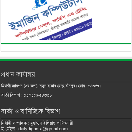
প্রধান কার্যালয়
মিয়াজী ম্যানশন (৩য় তলা), নতুন বাজার মোড়, চাঁদপুর। ফোন : ৬৭০৫৭।
বার্তা বিভাগ : ০১৭১৫৯২৪৩০৮
বার্তা ও বানিজ্যিক বিভাগ
নির্বাহী সম্পাদক : মুহাম্মদ ইলিয়াছ পাটওয়ারী
ই-মেইল : dailydiganta@gmail.com