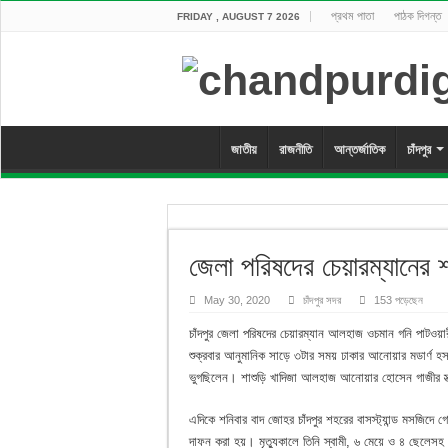
প্রথম পাতা
পাঠক দিগন্ত
FRIDAY , AUGUST 7 2026
জাতীয়
রাজনীতি
আন্তর্জাতিক
চাঁদপুর
জেলা পরিষদের চেয়ারম্যানের শ
May 30, 2020
চাঁদপুর সদর
153 পড়েছেন
চাঁদপুর জেলা পরিষদের চেয়ারম্যান আলহাজ ওচমান গনি পাটও
শুক্রবার আনুমানিক সাড়ে ৩টার সময় ঢাকার আনোয়ার মডার্ণ হসপ
ভুগছিলেন। শাশুড়ি খাদিজা আলহাজ আনোয়ার হোসেন গাজীর স্ত
এদিকে শনিবার বাদ জোহর চাঁদপুর শহরের বাসস্ট্যান্ড মসজিদে গ
দাফন করা হয়। মৃত্যুকালে তিনি স্বামী, ৬ মেয়ে ও ৪ ছেলেসহ