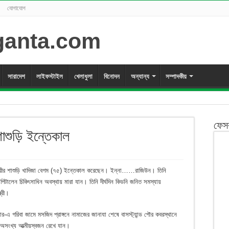
যোগাযোগ
সারাদেশ
লাইফস্টাইল
খেলাধুলা
বিনোদন
অন্যান্য
সম্পাদকীয়
ফেস
াশুড়ি ইন্তেকাল
য়ারীর শাশুড়ি খাদিজা বেগম (৭৫) ইন্তেকাল করেছেন। ইন্না……রাজিউন। তিনি
িটালেন চিকিৎসাধিন অবস্থায় মারা যান। তিনি দীর্ঘদিন কিডনি জনিত সমস্যায়
্রী।
োর-এ গরিবা জামে মসজিদ প্রাঙ্গনে নামাজের জানাযা শেষে বাসস্ট্যান্ড পৌর কবরস্থানে
 অসংখ্য আত্মীয়স্বজন রেখে যান।