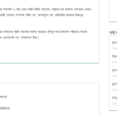
ীগের সভাপতি ও পৌর মেয়র নাছির উদ্দিন আহমেদ, মরহুমার বড় জামাতা আলহাজ ওচমান
য়ারী, সাধারণ সম্পাদক শরীফ মো. আশরাফুল হক, পারিবারিক ডাক্তার মিজানুর
 সদস্যদের প্রতি সমবেদনা জ্ঞাপন করেছেন চাঁদপুর সদর উপজেলা পরিষদের সাবেক
সর্ব
রকাশক এডভোকেট মো: শাহজাহান মিয়া।
জুলা
A
বিদ্য
A
জুলা
A
জুলা
A
র জনতা
চাঁ
A
 জরিমানা