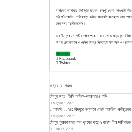
নামাজের জানাযায় উপস্থিত ছিলেন, চাঁদপুর জেলা আওয়ামী ল
গনি পাটওয়ারীর, নাজিরপাড়া ক্রীড়া সভাপতি আলহাজ ওমর পাটও
রহমানসহ আত্মীয়স্বজন।
তার ইন্তেকালে গভীর শোক প্রকাশ করে শোক সন্তপ্ত পরিবারের
ভাইস চেয়ারম্যান ও দৈনিক চাঁদপুর দিগন্তের সম্পাদক ও প্
শেয়ার করুন
Facebook
Twitter
অন্যরা যা পড়ছে
চাঁদপুর শহর, ডিসি অফিস-আদালতেও পানি
August 5, 2026
৫ আগস্ট ২০২৪: চাঁদপুরে উল্লাসে ফেটে পড়েছিল সর্বস্তরে
August 5, 2026
চাঁদপুর পুরাণবাজারে খাল দূষণের দায়ে ২ রাইস মিল মালিককে
June 15, 2026