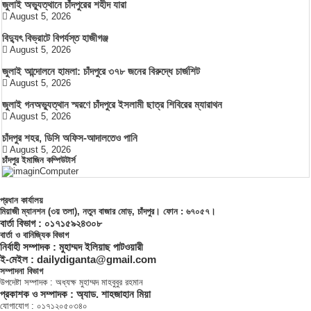
জুলাই অভ্যুত্থানে চাঁদপুরের শহীদ যারা
August 5, 2026
বিদ্যুৎ বিভ্রাটে বিপর্যস্ত হাজীগঞ্জ
August 5, 2026
জুলাই আন্দোলনে হামলা: চাঁদপুরে ৩৭৮ জনের বিরুদ্ধে চার্জশিট
August 5, 2026
জুলাই গনঅভ্যুত্থান স্মরণে চাঁদপুরে ইসলামী ছাত্র শিবিরের ম্যারাথন
August 5, 2026
চাঁদপুর শহর, ডিসি অফিস-আদালতেও পানি
August 5, 2026
চাঁদপুর ইমাজিন কম্পিউটার্স
প্রধান কার্যালয়
মিয়াজী ম্যানশন (৩য় তলা), নতুন বাজার মোড়, চাঁদপুর। ফোন : ৬৭০৫৭।
বার্তা বিভাগ : ০১৭১৫৯২৪৩০৮
বার্তা ও বানিজ্যিক বিভাগ
নির্বাহী সম্পাদক : মুহাম্মদ ইলিয়াছ পাটওয়ারী
ই-মেইল : dailydiganta@gmail.com
সম্পাদনা বিভাগ
উপদেষ্টা সম্পাদক : অধ্যক্ষ মুহাম্মদ মাহবুবুর রহমান
প্রকাশক ও সম্পাদক : অ্যাড. শাহজাহান মিয়া
যোগাযোগ : ০১৭১২০৫০৩৪০