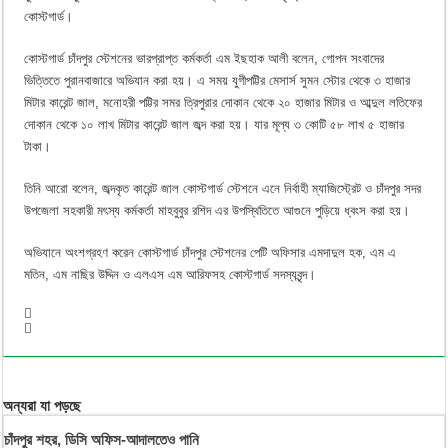
কোস্টগার্ড।
কোস্টগার্ড চাঁদপুর স্টেশনের ভারপ্রাপ্ত কর্মকর্তা এম ইছহাক আলী বলেন, গোপন সংবাদের
ভিত্তিতে পুরানবাজারে অভিযান করা হয়। এ সময় যুগীপট্টির মেসার্স সুমন স্টোর থেকে ৩ হাজার
মিটার কারেন্ট জাল, মনোহরী পট্টির সমর ত্রিপুরার দোকান থেকে ২০ হাজার মিটার ও আব্দুল লতিফের
দোকান থেকে ১০ লাখ মিটার কারেন্ট জাল জব্দ করা হয়। যার মূল্য ৩ কোটি ৫৮ লাখ ৫ হাজার
টাকা।
তিনি আরো বলেন, জব্দকৃত কারেন্ট জাল কোস্টগার্ড স্টেশনে এনে নির্বাহী ম্যাজিস্ট্রেট ও চাঁদপুর সদর
উপজেলা সহকারী মৎস্য কর্মকর্তা মাহবুবুর রশিদ এর উপস্থিতিতে আগুনে পুড়িয়ে ধ্বংস করা হয়।
অভিযানে অংশগ্রহণ করেন কোস্টগার্ড চাঁদপুর স্টেশনের পেটি অফিসার এমদাদুল হক, এম এ
মতিন, এম নাছির উদ্দিন ও এলএস এম আরিফসহ কোস্টগার্ড সদস্যবৃন্দ।
অন্যরা যা পড়ছে
চাঁদপুর শহর, ডিসি অফিস-আদালতেও পানি