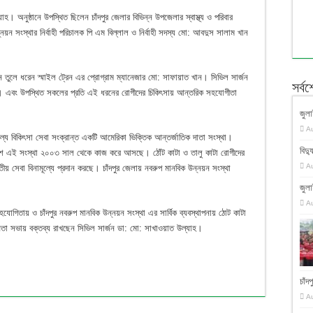
। অনুষ্ঠানে উপস্থিত ছিলেন চাঁদপুর জেলার বিভিন্ন উপজেলার স্বাস্থ্য ও পরিবার
 উন্নয়ন সংস্থার নির্বাহী পরিচালক পি এম বিল্লাল ও নির্বাহী সদস্য মো: আবদুস সালাম খান
নে তুলে ধরেন স্মাইল ট্রেন এর প্রোগ্রাম ম্যানেজার মো: সাফায়াত খান। সিভিল সার্জন
সর্ব
রেন। এবং উপস্থিত সকলের প্রতি এই ধরনের রোগীদের চিকিৎসায় আন্তরিক সহযোগীতা
জুলা
A
ুল্যে বিকিৎসা সেবা সংক্রান্ত একটি আমেরিকা ভিক্তিক আন্তর্জাতিক দাতা সংস্থা।
বিদ্য
েশে এই সংস্থা ২০০৩ সাল থেকে কাজ করে আসছে। ঠোঁট কাটা ও তালু কাটা রোগীদের
A
তীয় সেবা বিনামূল্যে প্রদান করছে। চাঁদপুর জেলায় নবরুপ মানবিক উন্নয়ন সংস্থা
জুলা
A
হযোগিতায় ও চাঁদপুর নবরুপ মানবিক উন্নয়ন সংস্থা এর সার্বিক ব্যবস্থাপনায় ঠোট কাটা
তনতা সভায় বক্তব্য রাখছেন সিভিল সার্জন ডা: মো: সাখাওয়াত উল্যাহ।
চাঁ
A