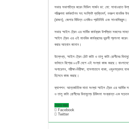
সভায় সভাপতিত্ব করেন সিভিল সার্জন ডা: মো: সাখাওয়াত উল্যাহ
পরিকল্পনা কর্মকর্তাগন সহ সংশ্লিষ্ট ব্যক্তিবর্গ, নবরুপ মানবিক
(রাজন), জেলার বিভিন্ন এনজিও প্রতিনিধি এবং সাংবাদিকবৃন্দ।
সভায় স্মাইল ট্রেন এর সার্বিক কার্যক্রম উপস্থিত সকলের সাম
স্মাইল ট্রেন এর এই মানবিক কার্যক্রমের ভুয়সী প্রশংসা ক
করার আহবান জানান।
উল্লেখ্য, স্মাইল ট্রেন ঠোট কাটা ও তালু কাটা রোগীদের বিনাম
বর্তমানে বিশ্বের ৮৫টি দেশে এই সংস্থা কাজ করছে। বাংলাদ
অপারেশন, পরীক্ষা-নিরীক্ষা, হাসপাতালে থাকা, ওষুধপত্রসহ যাব
হিসেবে কাজ করছে।
ক্যাপশন: আন্তর্জাতিক দাতা সংস্থা স্মাইল ট্রেন এর আর্থিক স
ও তালু কাটা রোগীদের বিনামুল্যে চিকিৎসা সংক্রান্ত এক সচে
শেয়ার করুন
Facebook
Twitter