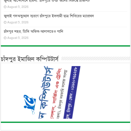
জুলাই আন্দোলনে হামলা: চাঁদপুরে ৩৭৮ জনের বিরুদ্ধে চার্জশিট
August 5, 2026
জুলাই গনঅভ্যুত্থান স্মরণে চাঁদপুরে ইসলামী ছাত্র শিবিরের ম্যারাথন
August 5, 2026
চাঁদপুর শহর, ডিসি অফিস-আদালতেও পানি
August 5, 2026
চাঁদপুর ইমাজিন কম্পিউটার্স