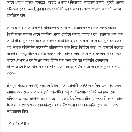
সাথে খারাপ আচরণ করতো। আহত ও তার পরিবারের লোকজন জানায়, পূর্বের ওইসব
ঘটনাকে কেন্দ্র করেই বুধবার ভোরে মহিউদ্দিন ফজরের নামাজ পড়তে সোনালী জামে
মসজিদে যান।
এদিকে শাহাদাত খান পূর্ব পরিকল্পিত ভাবে তাকে মারার জন্য ওত পেতে থাকেন।
তিনি ফজর নামাজ শেষে মসজিদ থেকে বেরিয়ে বাসায় যাবার পথে শাহাদাত খান তার
সাথে থাকা ছুরি বের করে তার ওপর অতর্কিত হামলা চালায়। কয়েকটি ছুরিকিঘাতের
পর আহত মহিউদ্দিন কয়েকটি ছুরিকাঘাত হাত দিয়ে ফিরিয়ে তার প্রাণ রক্ষার্থে রক্তাক্ত
অবস্থায় দৌড়ে পাশের একটি ভবনে গিয়ে আশ্রয় নেন। পরে তার স্বজনরা খবর পেয়ে
তাকে সেখান থেকে উদ্ধার করে চিকিৎসার জন্য চাঁদপুর সরকারি জেনারেল
হাসপাতালে নিয়ে ভর্তি করান। আসামীকে দ্রæত আটক করে আইনের সুবিচার কামনা
করেন।
চাঁদপুর শহরের বঙ্গবন্ধু সড়কের উত্তর পাশে সোনালী গেইট আবাসিক এলাকায় ফজর
নামাজ পরে ফেরার পথে সন্ত্রাসী ভাড়াটিয়া কর্তৃক বাড়িওয়ালা মহিউদ্দিন (৫৫) কে
ছুরিকাঘাত করে রক্তাক্ত জখম করে। আহত মহিউদ্দিনকে চাঁদপুর সরকারী হাসপাতালে
চিকিৎসার খোজ খবর নেন চাঁদপুর সদর উপজেলার সাবেক ভাইস চেয়ারম্যান এড.
শাহজাহান মিয়া।
-স্টাফ রির্পোটার