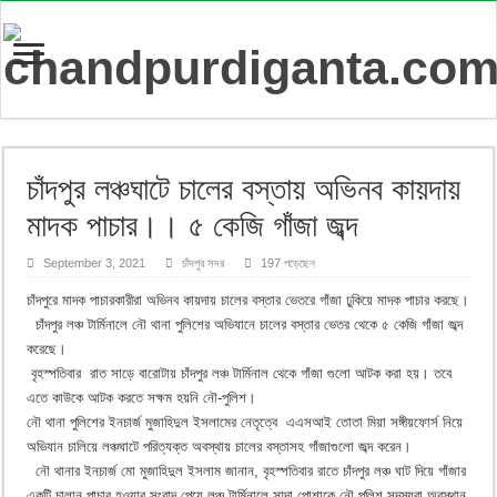
চাঁদপুর লঞ্চঘাটে চালের বস্তায় অভিনব কায়দায়
মাদক পাচার।। ৫ কেজি গাঁজা জব্দ
September 3, 2021
চাঁদপুর সদর
197 পড়েছেন
চাঁদপুরে মাদক পাচারকারীরা অভিনব কায়দায় চালের বস্তার ভেতরে গাঁজা ঢুকিয়ে মাদক পাচার করছে।
চাঁদপুর লঞ্চ টার্মিনালে নৌ থানা পুলিশের অভিযানে চালের বস্তার ভেতর থেকে ৫ কেজি গাঁজা জব্দ
করেছে।
বৃহস্পতিবার রাত সাড়ে বারোটায় চাঁদপুর লঞ্চ টার্মিনাল থেকে গাঁজা গুলো আটক করা হয়। তবে
এতে কাউকে আটক করতে সক্ষম হয়নি নৌ-পুলিশ।
নৌ থানা পুলিশের ইনচার্জ মুজাহিদুল ইসলামের নেতৃত্বে এএসআই তোতা মিয়া সঙ্গীয়ফোর্স নিয়ে
অভিযান চালিয়ে লঞ্চঘাটে পরিত্যক্ত অবস্থায় চালের বস্তাসহ গাঁজাগুলো জব্দ করেন।
নৌ থানার ইনচার্জ মো মুজাহিদুল ইসলাম জানান, বৃহস্পতিবার রাতে চাঁদপুর লঞ্চ ঘাট দিয়ে গাঁজার
একটি চালান পাচার হওয়ার সংবাদ পেয়ে লঞ্চ টার্মিনালে সাদা পোশাকে নৌ পুলিশ সদস্যরা অবস্থান