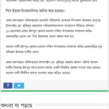
অভিযান পরিচালনা করে মো: রাসেল ঢালী(৩০) নামে যুবককে ৩শ’
পিস ইয়াবা ট্যাবলেটসহ আটক করা হয়েছে।
জেলা মাদকদ্রব্য অধিদপ্তরের সহকারি পরিচালক একেএম দিদারুল আলমের নেতৃত্বে
ইন্সপেক্টর মো: মুজিবুর রহমানের পরিচালনায়গোপন সংবাদের ভিত্তিতে রবিবার
(১০মে)সকাল ৯টায় চাঁদপুর জেলার মতলব দক্ষিণ উপজেলার নবকলস করিম
প্রধানবাড়ির থেকে ৩শ’ পিস ইয়াবাসহ তাকে আটক করা হয়।
রাসেল ঢালী চাঁদপুর জেলার মতলব দক্ষিণ উপজেলার নবকলস করিম প্রধানবাড়ির মৃত
রফিকুল ইসলাম ঢালীর ছেলে।
জেলা মাদকদ্রব্য অধিদপ্তরের ইন্সপেক্টর মো: মুজিবুর রহমান জানান ‘আটক রাসেল
ঢালীর বিরুদ্ধে চাঁদপুর সদর মডেল থানায় একটি নিয়মিত মামলা দায়ের করা হয়েছে।
রাসেল ঢালী দীর্ঘদিন মাদক ব্যবসার সাথে জড়িত রয়েছে।’
অন্যরা যা পড়ছে