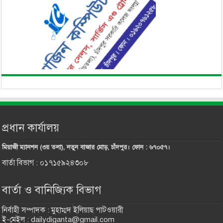
প্রধান কার্যালয়
মিয়াজী ম্যানশন (৩য় তলা), নতুন বাজার মোড়, চাঁদপুর। ফোন : ৬৭০৫৭।
বার্তা বিভাগ : ০১৭১৫৯২৪৩০৮
বার্তা ও বানিজ্যিক বিভাগ
নির্বাহী সম্পাদক : মুহাম্মদ ইলিয়াছ পাটওয়ারী
ই-মেইল : dailydiganta@gmail.com