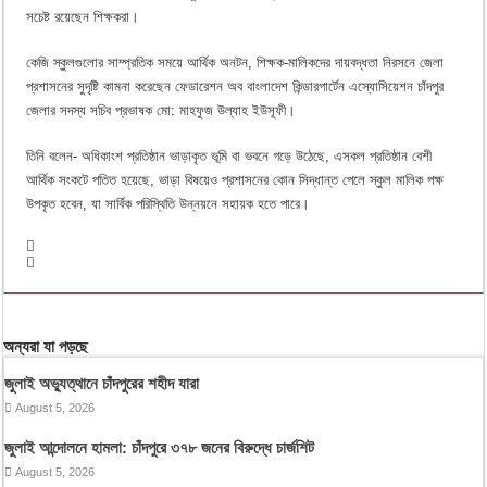
সচেষ্ট রয়েছেন শিক্ষকরা।
কেজি স্কুলগুলোর সাম্প্রতিক সময়ে আর্থিক অনটন, শিক্ষক-মালিকদের দায়বদ্ধতা নিরসনে জেলা
প্রশাসনের সুদৃষ্টি কামনা করেছেন ফেডারেশন অব বাংলাদেশ কিন্ডারগার্টেন এস্যোসিয়েশন চাঁদপুর
জেলার সদস্য সচিব প্রভাষক মো: মাহফুজ উল্যাহ ইউসূফী।
তিনি বলেন- অধিকাংশ প্রতিষ্ঠান ভাড়াকৃত ভূমি বা ভবনে গড়ে উঠেছে, এসকল প্রতিষ্ঠান বেশী
আর্থিক সংকটে পতিত হয়েছে, ভাড়া বিষয়েও প্রশাসনের কোন সিদ্ধান্ত পেলে স্কুল মালিক পক্ষ
উপকৃত হবেন, যা সার্বিক পরিস্থিতি উন্নয়নে সহায়ক হতে পারে।
অন্যরা যা পড়ছে
জুলাই অভ্যুত্থানে চাঁদপুরের শহীদ যারা
August 5, 2026
জুলাই আন্দোলনে হামলা: চাঁদপুরে ৩৭৮ জনের বিরুদ্ধে চার্জশিট
August 5, 2026