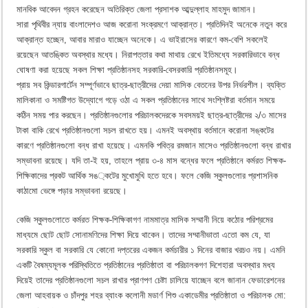
মানবিক আবেদন গ্রহন করেছেন অতিরিক্ত জেলা প্রসাশক আব্দুল্লাহ মাহমুদ জামান।
সারা পৃথিবীর ন্যায় বাংলাদেশও আজ করোনা সংক্রমণে আক্রান্ত। প্রতিদিনই অনেকে নতুন করে
আক্রান্ত হচ্ছেন, আবার মারাও যাচ্ছেন অনেকে। এ ভাইরাসের কারণে কম-বেশি সকলেই
রয়েছেন আতঙ্কিত অবস্থার মধ্যে। নিরাপত্তার কথা মাথায় রেখে ইতিমধ্যে সরকারিভাবে বন্ধ
ঘোষণা করা হয়েছে সকল শিক্ষা প্রতিষ্ঠানসহ সরকারি-বেসরকারি প্রতিষ্ঠানসমূহ।
প্রায় সব কিন্ডারগার্টেন সম্পূর্ণভাবে ছাত্র-ছাত্রীদের দেয়া মাসিক বেতনের উপর নির্ভরশীল। ব্যক্তি
মালিকানা ও সমষ্টিগত উদ্যোগে গড়ে ওঠা এ সকল প্রতিষ্ঠানের সাথে সংশ্লিষ্টরা বর্তমান সময়ে
কঠিন সময় পার করছেন। প্রতিষ্ঠানগুলোর পরিচালকদেরকে সবসময়ই ছাত্র-ছাত্রীদের ২/৩ মাসের
টাকা বাকি রেখে প্রতিষ্ঠানগুলো সচল রাখতে হয়। এমনই অবস্থায় বর্তমানে করোনা সঙ্কটের
কারণে প্রতিষ্ঠানগুলো বন্ধ রাখা হয়েছে। এমনকি পবিত্র রমজান মাসেও প্রতিষ্ঠানগুলো বন্ধ রাখার
সম্ভাবনা রয়েছে। যদি তা-ই হয়, তাহলে প্রায় ৩-৪ মাস বন্ধের ফলে প্রতিষ্ঠানে কর্মরত শিক্ষক-
শিক্ষিকাদের প্রকট আর্থিক সঙ্কটের মুখোমুখি হতে হবে। ফলে কেজি স্কুলগুলোর প্রশাসনিক
কাঠামো ভেঙ্গে পড়ার সম্ভাবনা রয়েছে।
কেজি স্কুলগুলোতে কর্মরত শিক্ষক-শিক্ষিকাগণ নামমাত্র মাসিক সম্মানী নিয়ে কঠোর পরিশ্রমের
মাধ্যমে ছোট ছোট সোনামণিদের শিক্ষা দিয়ে থাকেন। তাদের সম্মানীভাতা এতো কম যে, যা
সরকারি স্কুল বা সরকারি যে কোনো দপ্তরের একজন কর্মচারীর ১ দিনের বাজার খরচও নয়। এমনি
একটি বৈষম্যমূলক পরিস্থিতিতে প্রতিষ্ঠানের প্রতিষ্ঠাতা বা পরিচালকগণ দিশেহারা অবস্থার মধ্য
দিয়েই তাদের প্রতিষ্ঠানগুলো সচল রাখার প্রাণপণ চেষ্টা চালিয়ে যাচ্ছেন বলে জানান ফেডারেশনের
জেলা আহবায়ক ও চাঁদপুর শহর ব্যাংক কলোনী মডার্ণ শিশু একাডেমীর প্রতিষ্ঠাতা ও পরিচালক মো: