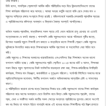
ওমর ফারুক।
তিনি বলেন, সামগ্রিক প্রেক্ষাপটে আর্থিক কঠিন পরিস্থিতির মধ্য দিয়ে কিন্ডারগার্টেনগুলো তাদের
শিক্ষা কার্যক্রম পরিচালনা করে আসছে। আমরা অহরহ ভর্তুকি নয়তো বাকি রেখে সেবার মান ও
স্কুলের অস্তিত্ব রক্ষার সংগ্রামে লিপ্ত রয়েছি। মজিবশতবর্ষে সরকারি-বেসরকারি প্রাথমিক স্তরের
এ প্রতিষ্ঠানগুলোর কষ্টসাধ্য অবস্থান ও বিদ্যমান বৈষম্য অবশ্যই আপত্তিকর।
বর্তমান সরকার প্রাথমিক, মাধ্যমিকসহ সকল স্তরে যেই বেতন কাঠামো চালু রেখেছে তা এতোই
সন্তোষজনক যে বলাই বাহুল্য। পাশাপাশি কেজি স্কুলগুলোতে আরো গতিময়তা সৃষ্টির জন্যে,
বিশেষত সরকারি স্কুলে শিক্ষার্থী চাপ কমাতে ও মাধ্যমিকে ভালো শিক্ষার্থী প্রেরণে কেজি স্কুলের
ভূমিকাকে উৎসাহিত করার জন্য শিক্ষকদেরকে আর্থিক প্রণোদনা বা সহযোগিতা দেয়া উচিত মনে
করি।
কেজি স্কুলের এ শিক্ষদের অবদানের ধারাবাহিকতায় এসএসসিসহ উচ্চ শিক্ষাঙ্গনে অনেক ভালো
ফলাফল অর্জিত হচ্ছে। কেজি স্কুলগুলোর প্রতি শ্রেণীতে ২০-২৪ জনের ভর্তি ও আসন, শিক্ষকরা
সকল বিষয়ে স্কুল প্রশাসনের নিকট সার্বক্ষণিক দায়বদ্ধতা রক্ষা করা, শিক্ষক-কর্মচারীদের উপস্থিতি
কার্যক্রম, শিক্ষার মান নিয়ন্ত্রণ, জবাবদিহিতা ও সুশৃঙ্খল পরিবেশ। সর্বোপরি পিইসিতে সকলের মাঝে
প্রতিযোগিতামূলক মনোভাব, ঈর্ষণীয় ফলাফল অর্জনে অভিভাবকদের আন্তরিক চেষ্টা এ সাফল্যের
কারণ।
এ পরিস্থিতিতে করোনা চাপের মধ্যে বৈষম্যের শিকার হয়ে কেজি স্কুলগুলো তাদের শিক্ষা কার্যক্রম
পরিচালনা করে আগের অবস্থানে যেতে হিমশিম খাবে কিন্ত কেজি স্কুলগুলোর প্রচেষ্টা, তাদের
শ্রম, মেধা ও সমষ্টিগত অর্জন জাতীয় সকল ক্ষেত্রে অন্যান্য প্রতিষ্ঠানের তুলনায় কোনো অংশেই
কম নয় বিধায় তা সামলে উঠতে নানামুখি কাজে এই বন্ধের মাঝেও শিক্ষার্থীদের পাঠ বিকল্প চালাতে