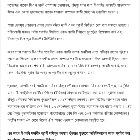
কলেজের সাবেক জিএস হাজী মোশারফ হোসাইন, চাঁদপুর সদর থানা বিএনপির সভাপতি শাহজালাল
মিশন এবং জেলা ছাত্রদলের সাবেক সাধারণ সম্পাদক কাজী মোহাম্মদ ইব্রাহীম জুয়েল।
প্রায় দেড়যুগ পৌরসভা মেয়র থেকে বঞ্চিত দলটি একক প্রার্থী নির্ধারণে বেশ ঘাম জড়াতে হয়েছে।
শক্তিশালী সরকার দলীয় প্রার্থীর বিপরীতে একক প্রার্থী নির্বাচনে চুলছেঁড়া বিশ্লেষণ করে এই
সিদ্ধান্ত নিয়েছেন বিএনপির নীতিনির্ধারকগণ।
কারণ সদ্য প্রয়াত বিএনপির মনোনিত একক প্রার্থী ব্যপক জনপ্রিয় নেতা শফিকুর রহমান ভুইয়ার
স্থলে জনপ্রিয়তা এবং সাংগঠনিক দক্ষতা সম্পন্ন প্রার্থীকে মনোনয়ন দিতে আগ্রহী ছিলেন জেলা
বিএনপির আহবায়ক শেখ ফরিদ আহমেদ মানিকসহ দলের নিতি নির্ধারকগণ। পরবর্তী ধাপ হিসেবে
জেলা বিএনপির স্বাক্ষরিত পত্রে এ প্রার্থীর নাম কেন্দ্রে পাঠানো হবে।
প্রসঙ্গত, আগামী ১০ই অক্টোবর শনিবার চাঁদপুর পৌরসভার সাধারণ নির্বাচনের ভোট গ্রহণ অনুষ্ঠিত
হবে। ইলেকট্রনিক ভোটিং মেশিনের (ইভিএম) মাধ্যমে ভোটগ্রহণ করা হবে। স্থগিত হওয়া
চাঁদপুর পৌরসভা নির্বাচনের পুনঃতফসিলে ১৫ সেপ্টেম্বর মঙ্গলবার জেলা রিটার্নিং অফিসারের কাছে
মনোনয়নপত্র দাখিলের শেষ দিন। ১৭ সেপ্টেম্বর বৃহস্পতিবার মনোনয়নপত্র যাচাই-বাছাই। ২৪ই
সেপ্টেম্বর বৃহস্পতিবার মনোনয়ন প্রত্যাহারের শেষ দিন এবং ১০ই অক্টোবর শনিবার ভোটগ্রহণ।
ওইদিন সকাল ৯টা থেকে বিকেল ৫টা পর্যন্ত একটানা ভোটগ্রহণ অনুষ্ঠিত হবে।
এর আগে বিএনপি সমর্থিত প্রার্থী সফিকুর রহমান ভূঁইয়ার মৃত্যুতে অনির্দিষ্টকালের জন্য স্থগিত করা