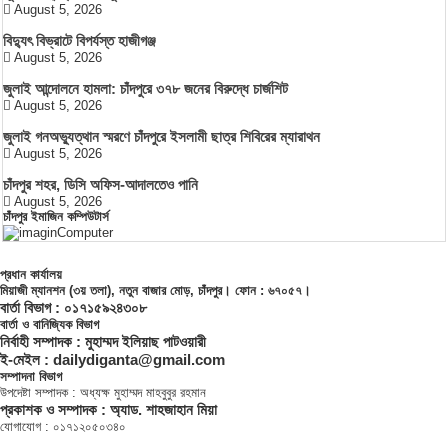
August 5, 2026
বিদ্যুৎ বিভ্রাটে বিপর্যস্ত হাজীগঞ্জ
August 5, 2026
জুলাই আন্দোলনে হামলা: চাঁদপুরে ৩৭৮ জনের বিরুদ্ধে চার্জশিট
August 5, 2026
জুলাই গনঅভ্যুত্থান স্মরণে চাঁদপুরে ইসলামী ছাত্র শিবিরের ম্যারাথন
August 5, 2026
চাঁদপুর শহর, ডিসি অফিস-আদালতেও পানি
August 5, 2026
চাঁদপুর ইমাজিন কম্পিউটার্স
প্রধান কার্যালয়
মিয়াজী ম্যানশন (৩য় তলা), নতুন বাজার মোড়, চাঁদপুর। ফোন : ৬৭০৫৭।
বার্তা বিভাগ : ০১৭১৫৯২৪৩০৮
বার্তা ও বানিজ্যিক বিভাগ
নির্বাহী সম্পাদক : মুহাম্মদ ইলিয়াছ পাটওয়ারী
ই-মেইল : dailydiganta@gmail.com
সম্পাদনা বিভাগ
উপদেষ্টা সম্পাদক : অধ্যক্ষ মুহাম্মদ মাহবুবুর রহমান
প্রকাশক ও সম্পাদক : অ্যাড. শাহজাহান মিয়া
যোগাযোগ : ০১৭১২০৫০৩৪০