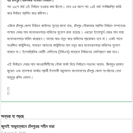
হয় চাঁদপুর পৌরসভার সাধারণ নির্বাচন।
গত ২৯শে মার্চ এই নির্বাচন হওয়ার কথা ছিলো। তবে এর আগে গত ১৬ই মার্চ গণবিজ্ঞপ্তি জারি
করে নির্বাচন স্থগিত করে কমিশন।
এদিকে চাঁদপুর জেলা নির্বাচন কার্যালয় সূত্রে জানা যায়, চাঁদপুর পৌরসভার স্থগিত নির্বাচন সম্পন্নের
লক্ষ্যে মেয়র পদে মনোনয়নপত্র দাখিলের সুযোগ রাখা হয়েছে। এছাড়া ইতোপূর্বে মেয়র পদে যারা
মনোনয়নপত্র দাখিল করেছেন। তাদের আর নতুন করে দাখিলের প্রয়োজন হবে না। একই সাথে
সংরক্ষিত কাউন্সিলর, সাধারণ আসনের কাউন্সিলর পদে নতুন করে মনোনয়নপত্র দাখিলের সুযোগ
থাকবে না। ইলেকট্রনিক ভোটিং মেশিনের (ইভিএম) মাধ্যমে নির্বাচনের ভোটগ্রহণ করা হবে।
এই নির্বাচনে মেয়র পদে আওয়ামীলীগের নৌকা মার্কা নিয়ে নির্বাচনে লড়বেন অ্যাড. জিল্লুর রহমান
জুয়েল এবং হাতপাখা মার্কার প্রার্থী ইসলামী আন্দোলন বাংলাদেশের চাঁদপুর জেলা সংগঠনের নেতা
মামুনুর রশিদ বেলাল।
অন্যরা যা পড়ছে
জুলাই অভ্যুত্থানে চাঁদপুরের শহীদ যারা
August 5, 2026