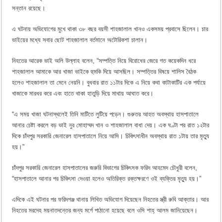
সন্তান রয়েছে।
এ ঘটনায় অভিযোগের মুখে থাকা ৩৮ বছর বয়সী শাহজালাল খানও একসময় প্রবাসে ছিলেন। চার
ভাইয়ের মধ্যে সবার ছোট শাহজালাল বর্তমানে অটোরিকশা চালান।
নিহতের আরেক ভাই অলি উল্লাহ বলেন, “সম্পত্তি নিয়ে বিরোধের জেরে গত কয়েকদিন ধরে
শাহজালাল আমাকে আর খাজা ভাইকে হুমকি দিয়ে আসছিল। সম্পত্তির বিষয়ে শালিস বৈঠক
হলেও শাহজালাল তা মেনে নেয়নি। বুধবার রাত ১১টার দিকে এ নিয়ে কথা কাটাকাটির এক পর্যায়ে
খাজাকে মারধর করে এবং হাতে থাকা হাতুড়ি দিয়ে মাথায় আঘাত করে।
“এ সময় খাজা ঘটনাস্থলেই তিনি মাটিতে লুটিয়ে পড়েন। গুরুতর আহত অবস্থায় হাসপাতালে
আনার চেষ্টা করলে বড় ভাই নুর মোহাম্মদ খান ও শাহজালাল বাধা দেয়। এক ঘণ্টা পর রাত ১২টার
দিকে চাঁদপুর সরকারি জেনারেল হাসপাতালে নিয়ে আসি। চিকিৎসাধীন অবস্থায় রাত ১টায় তার মৃত্যু
হয়।”
চাঁদপুর সরকারি জেনারেল হাসপাতালের জরুরি বিভাগের চিকিৎসক ফরিদ আহমেদ চৌধুরী বলেন,
“হাসপাতালে আনার পর চিকিৎসা দেওয়া হলেও অতিরিক্ত রক্তক্ষরণে ওই ব্যক্তির মৃত্যু হয়।”
এদিকে এই ঘটনার পর ফরিদগঞ্জ থানায় লিখিত অভিযোগ দিয়েছেন নিহতের স্ত্রী রুবি আক্তার। আর
নিহতের মরদেহ ময়নাতদন্তের জন্য মর্গে পাঠানো হয়েছে বলে ওসি শাহ্ আলম জানিয়েছেন।