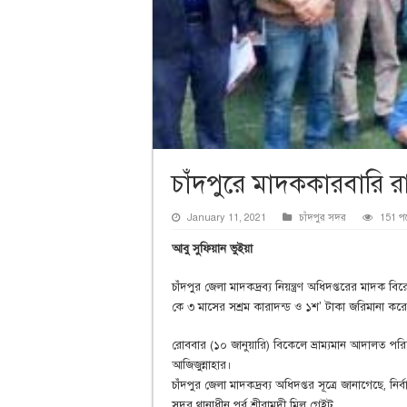
চাঁদপুরে মাদককারবারি র
January 11, 2021
চাঁদপুর সদর
151 প
আবু সুফিয়ান ভুইয়া
চাঁদপুর জেলা মাদকদ্রব্য নিয়ন্ত্রণ অধিদপ্তরের মাদ
কে ৩ মাসের সশ্রম কারাদন্ড ও ১শ’ টাকা জরিমানা করে
রোববার (১০ জানুয়ারি) বিকেলে ভ্রাম্যমান আদালত পরিচালন
আজিজুন্নাহার।
চাঁদপুর জেলা মাদকদ্রব্য অধিদপ্তর সূত্রে জানাগেছে, নির
সদর থানাধীন পূর্ব শ্রীরামদী মিল গেইট