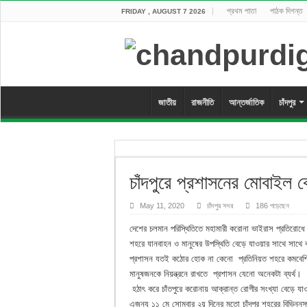
প্রথম পাতা
পাঠক দিগন্ত
FRIDAY , AUGUST 7 2026
জাতীয়
রাজনীতি
আন্তর্জাতিক
চাঁদপুর
চাঁদপুরে প্রশাসনের মোবাইল
May 11, 2020
চাঁদপুর সদর
186 পড়েছেন
দেশের চলমান পরিস্থিতিতে মহামারী করোনা ভাইরাস প্রতিরোধে 
শহরে যানবাহন ও মানুষের উপস্থিতি বেড়ে যাওয়ার সাথে সাথে
প্রশাসন যতই কঠোর হোক না কেনো প্রতিনিয়ত শহরে কমবেশি যা
মানুষজনকে নিয়ন্ত্রনে রাখতে প্রশাসন যেনো অনেকটা ব্যর্থ।
হঠাৎ করে চাঁতপুরে করোনায় আক্রান্ত রোগীর সংখ্যা বেড়ে য
এজন্য ১১ মে সোমবার ২য় দিনের মতো চাঁদপুর শহরের বিভিন্নস্