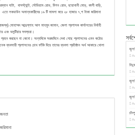
ম্যান ঘাটা, বাসস্ট্যান্ট, স্টেডিয়াম রোড, মিশন রোড, ছায়াবানী মোড়, কালী বাড়ি,
ন। এতে লকডাউন অমান্যকারীদের ১৯ টি মামলা করে ২৮ হাজার ৭,শ টাকা জরিমানা
স্ব) মোহাম্মদ আব্দুল্লাহ আল মাহমুদ জামান, জেলা প্রশাসক কার্যালয়ের নির্বাহী
ার এবং ভলন্টিয়ার সদস্যরা।
সর্ব
 গ্রহন করছেন না কেনো। অন্যদিকে সরজমিনে দেখা গেছে প্রশাসনের এমন কঠোর
নেক ব্যবসায়ী প্রশাসনের চোখ ফাঁকি দিয়ে তাদের ব্যবসা প্রতিষ্ঠান অর্ধ আকারে খোলা
জুলা
A
বিদ্য
A
জুলা
A
জুলা
A
চাঁ
র জনতা
A
 জরিমানা