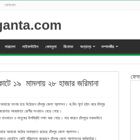
যোগাযোগ
সারাদেশ
লাইফস্টাইল
খেলাধুলা
বিনোদন
অন্যান্য
সম্পাদকীয়
ফেস
 কোটে ১৯ মামলায় ২৮ হাজার জরিমানা
আবারো তৎপর হয়ে উঠেছেন চাঁদপুর জেলা প্রশাসন। ক,দিন পূর্বে হঠাৎ করে চাঁদপুর
 করোনায় আক্রান্ত রোগীর সংখ্যাও বেড়ে গেছে।
নবাহন ও মানুষের উপস্থিতি লক্ষা করা গেছে। যার কারনে চাঁদপুরে লকডাউনে
াওয়ায় আবারো কঠোর অবস্থানে রয়েছে চাঁদপুর জেলা প্রশাসন।
থানে মোবাইল কোট পরিচালনা করেছেন চাঁদপুর জেলা প্রশাসনের কর্মকর্তারা।