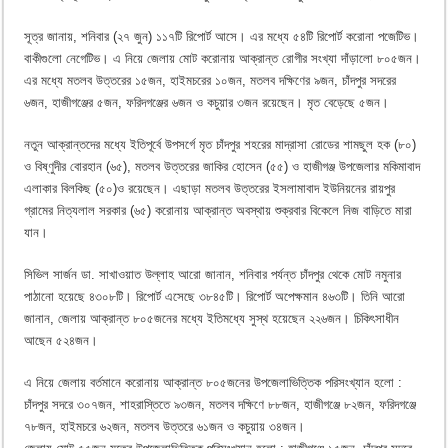
সূত্র জানায়, শনিবার (২৭ জুন) ১১৭টি রিপোর্ট আসে। এর মধ্যে ৫৪টি রিপোর্ট করোনা পজেটিভ।
বাকীগুলো নেগেটিভ। এ নিয়ে জেলায় মোট করোনায় আক্রান্ত রোগীর সংখ্যা দাঁড়ালো ৮০৫জন।
এর মধ্যে মতলব উত্তরের ১৫জন, হাইমচরের ১০জন, মতলব দক্ষিণের ৯জন, চাঁদপুর সদরের
৬জন, হাজীগঞ্জের ৫জন, ফরিদগঞ্জের ৬জন ও কচুয়ার ৩জন রয়েছেন। মৃত বেড়েছে ৫জন।
নতুন আক্রান্তদের মধ্যে ইতিপূর্বে উপসর্গে মৃত চাঁদপুর শহরের মাদ্রাসা রোডের শামছুল হক (৮০)
ও বিষ্ণুদীর বোরহান (৬৫), মতলব উত্তরের জাকির হোসেন (৫৫) ও হাজীগঞ্জ উপজেলার মকিমাবাদ
এলাকার বিলকিছ (৫০)ও রয়েছেন। এছাড়া মতলব উত্তরের ইসলামাবাদ ইউনিয়নের রায়পুর
গ্রামের নিত্যলাল সরকার (৬৫) করোনায় আক্রান্ত অবস্থায় শুক্রবার বিকেলে নিজ বাড়িতে মারা
যান।
সিভিল সার্জন ডা. সাখাওয়াত উল্লাহ আরো জানান, শনিবার পর্যন্ত চাঁদপুর থেকে মোট নমুনার
পাঠানো হয়েছে ৪৩০৮টি। রিপোর্ট এসেছে ৩৮৪৫টি। রিপোর্ট অপেক্ষমান ৪৬৩টি। তিনি আরো
জানান, জেলায় আক্রান্ত ৮০৫জনের মধ্যে ইতিমধ্যে সুস্থ হয়েছেন ২২৬জন। চিকিৎসাধীন
আছেন ৫২৪জন।
এ নিয়ে জেলায় বর্তমানে করোনায় আক্রান্ত ৮০৫জনের উপজেলাভিত্তিক পরিসংখ্যান হলো :
চাঁদপুর সদরে ৩০৭জন, শাহরাস্তিতে ৯৩জন, মতলব দক্ষিণে ৮৮জন, হাজীগঞ্জে ৮২জন, ফরিদগঞ্জে
৭৮জন, হাইমচরে ৬২জন, মতলব উত্তরে ৬১জন ও কচুয়ায় ৩৪জন।