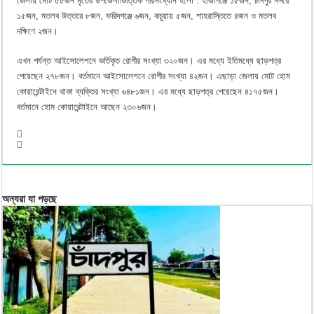
জেলায় মোট ৫৫জন মৃতের উপজেলাভিত্তিক পরিসংখ্যান হলো : হাজীগঞ্জে ১৫জন, চাঁদপুর সদরে
১৫জন, মতলব উত্তরে ৮জন, ফরিদগঞ্জে ৬জন, কচুয়ায় ৫জন, শাহরাস্তিতে ৪জন ও মতলব
দক্ষিণে ২জন।
এখন পর্যন্ত আইসোলেশনে ভর্তিকৃত রোগীর সংখ্যা ৩২০জন। এর মধ্যে ইতিমধ্যে ছাড়পত্র
পেয়েছেন ২৭৮জন। বর্তমানে আইসোলেশনে রোগীর সংখ্যা ৪২জন। এছাড়া জেলায় মোট হোম
কোয়ারেন্টাইনে থাকা ব্যক্তির সংখ্যা ৬৪৮১জন। এর মধ্যে ছাড়পত্র পেয়েছেন ৪১৭৫জন।
বর্তমানে হোম কোয়ারেন্টাইনে আছেন ২৩০৬জন।
অন্যরা যা পড়ছে