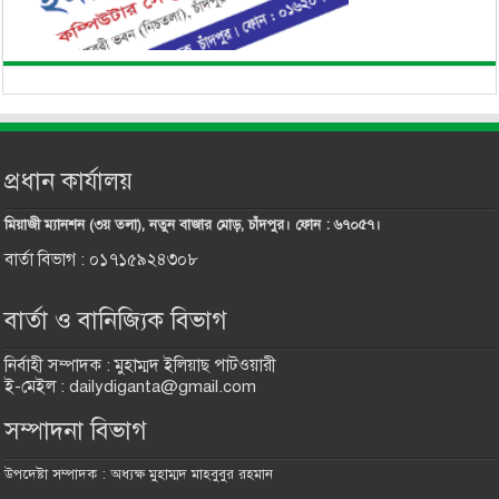
প্রধান কার্যালয়
মিয়াজী ম্যানশন (৩য় তলা), নতুন বাজার মোড়, চাঁদপুর। ফোন : ৬৭০৫৭।
বার্তা বিভাগ : ০১৭১৫৯২৪৩০৮
বার্তা ও বানিজ্যিক বিভাগ
নির্বাহী সম্পাদক : মুহাম্মদ ইলিয়াছ পাটওয়ারী
ই-মেইল : dailydiganta@gmail.com
সম্পাদনা বিভাগ
উপদেষ্টা সম্পাদক : অধ্যক্ষ মুহাম্মদ মাহবুবুর রহমান