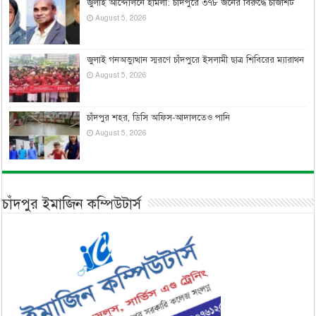
জুলাই আন্দোলনে হামলা: চাঁদপুরে ৩৭৮ জনের বিরুদ্ধে চার্জশিট
August 5, 2026
জুলাই গনঅভ্যুত্থান স্মরণে চাঁদপুরে ইসলামী ছাত্র শিবিরের ম্যারাথন
August 5, 2026
চাঁদপুর শহর, ডিসি অফিস-আদালতেও পানি
August 5, 2026
চাঁদপুর ইমাজিন কম্পিউটার্স