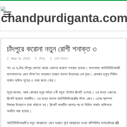
চাঁদপুরে করোনা নতুন রোগী শনাক্ত ৩
May 31, 2020
চাঁদপুর
110 পড়েছেন
গত ২৪ ঘণ্টায় চাঁদপুর জেলায় আরো ৩জনের করোনা শনাক্ত হয়েছে। মতলবস্থ আইসিডিডিআরবি
হাসপাতালের ২জন স্টাফ’সহ অন্যজন হচ্ছেন মতলব উত্তরের এক বৃদ্ধ। রোববার দুপুরে সিভিল
সার্জন অফিস সূত্রে এ তথ্য জানা গেছে।
সূত্র জানায়, আজ রোববার দুপুর পর্যন্ত ৫টি নমুনা টেস্টের রিপোর্ট এসেছে। এর মধ্যে ৩জনের
রিপোর্ট করোনা পজেটিভ। এর মধ্যে মতলব আইসিডিডিআরবির স্টাফ ২জন। এদের স্যাম্পল
নিজস্ব উদ্যোগে ঢাকা পাঠানো হয়। রিপোর্ট পজেটিভ আসার পর তা সিভিল সার্জন অফিসকে
অবহিত করা হয়েছে।
আইসিডিডিআরবি’র নতুন আক্রান্ত ২জন হচ্ছেন পূর্বে আক্রান্ত হওয়া কম্পিউটার অপারেটরের স্ত্রী