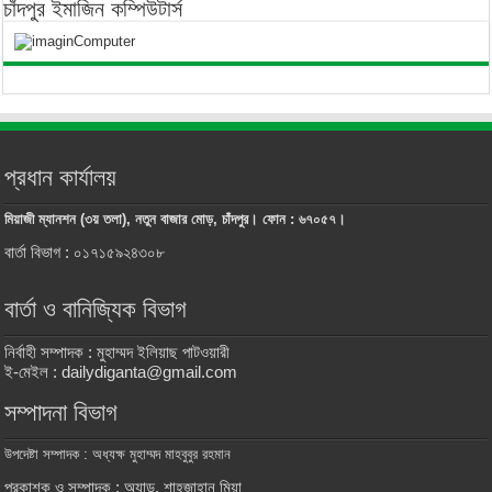
চাঁদপুর ইমাজিন কম্পিউটার্স
প্রধান কার্যালয়
মিয়াজী ম্যানশন (৩য় তলা), নতুন বাজার মোড়, চাঁদপুর। ফোন : ৬৭০৫৭।
বার্তা বিভাগ : ০১৭১৫৯২৪৩০৮
বার্তা ও বানিজ্যিক বিভাগ
নির্বাহী সম্পাদক : মুহাম্মদ ইলিয়াছ পাটওয়ারী
ই-মেইল : dailydiganta@gmail.com
সম্পাদনা বিভাগ
উপদেষ্টা সম্পাদক : অধ্যক্ষ মুহাম্মদ মাহবুবুর রহমান
প্রকাশক ও সম্পাদক : অ্যাড. শাহজাহান মিয়া