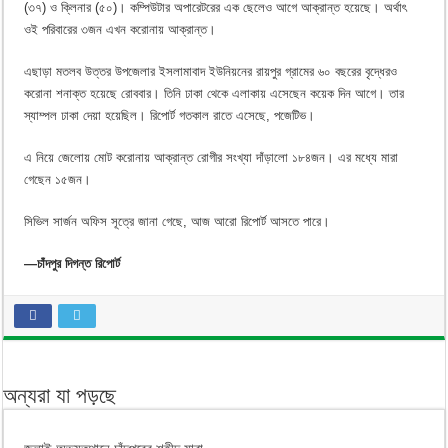
(৩৭) ও ক্লিনার (৫০)। কম্পিউটার অপারেটরের এক ছেলেও আগে আক্রান্ত হয়েছে। অর্থাৎ
ওই পরিবারের ৩জন এখন করোনায় আক্রান্ত।
এছাড়া মতলব উত্তর উপজেলার ইসলামাবাদ ইউনিয়নের রায়পুর গ্রামের ৬০ বছরের বৃদ্ধেরও
করোনা শনাক্ত হয়েছে রোববার। তিনি ঢাকা থেকে এলাকায় এসেছেন কয়েক দিন আগে। তার
স্যাম্পল ঢাকা দেয়া হয়েছিল। রিপোর্ট গতকাল রাতে এসেছে, পজেটিভ।
এ নিয়ে জেলোয় মোট করোনায় আক্রান্ত রোগীর সংখ্যা দাঁড়ালো ১৮৪জন। এর মধ্যে মারা
গেছেন ১৫জন।
সিভিল সার্জন অফিস সূত্রে জানা গেছে, আজ আরো রিপোর্ট আসতে পারে।
—চাঁদপুর দিগন্ত রিপোর্ট
অন্যরা যা পড়ছে