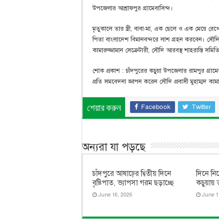
উপজেলার আশ্রাফপুর গ্রামেবাসিন্দ।
মৃতুকালে তার স্ত্রী, বাবা-মা, এক ছেলে ও এক মেয়ে 
পিতা বাংলাদেশ বিমানবন্দরে লাশ গ্রহন করবেন। সৌদ
কামারুজ্জামান সেক্রেটারী, সৌদি আরবস্থ শাহরাস্তি সমিত
শোক প্রকাশ : চাঁদপুরের কচুয়া উপজেলার রামপুর গ্রা
প্রতি সমবেদনা জ্ঞাপন করেন সৌদি প্রবাসী মুহাম্মদ কামা
Facebook
Twitter
শেয়ার করুন
অন্যরা যা পড়ছে
চাঁদপুরে আষাঢ়ের দ্বিতীয় দিনে
দিনে নি
বৃষ্টিপাত, ভ্যাপসা গরম ছড়াচ্ছে
কচুয়ায় 
June 16, 2026
June 1