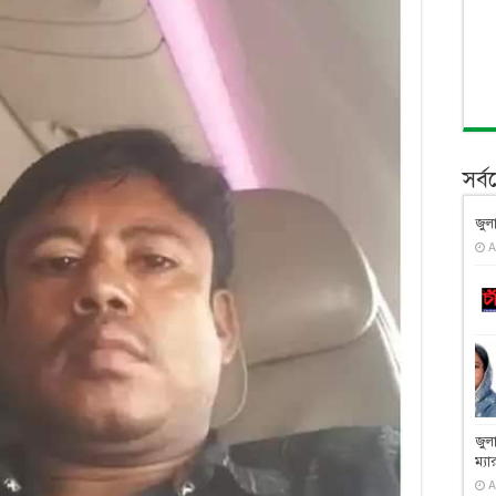
সর্
জুল
A
জুল
ম্যা
A