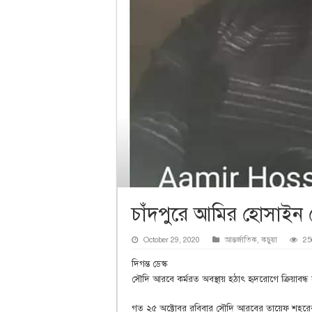
চাঁদপুরে আমির হোসাইন 
October 29, 2020
আন্তর্জাতিক
,
কচুয়া
25
দিগন্ত ডেস্ক
সৌদি আরবে কর্মরত অবস্থায় হঠাৎ হৃদরোগে ক্রিয়াবন্
গত ২৫ অক্টোবর রবিবার সৌদি আরবের তায়েফ শহরের মৃ