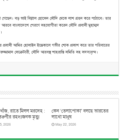
রেখে গেছেন। বড় ভাই বিল্লাল হোসেন সৌদি থেকে লাশ গ্রহন করে পাঠাবে। তার
ি আরবে বাংলাদেশে পেরণে সহযোগীতা করেন সৌদি প্রবাসী মুহাম্মদ
ি।
মের প্রবাসী আমির হোসাইন ইন্তেকালে গভীর শোক প্রকাশ করে তার পরিবারের
রুজ্জামান সেক্রেটারী, সৌদি আরবস্থ শাহরাস্তি সমিতি সহ সদস্যবৃন্দ।
খোঁজ, রাতে মিলল মরদেহ :
কেন ‘তেলাপোকা’ বলছে ভারতের
তরুণীর রহস্যজনক মৃত্যু
লাখো মানুষ
5, 2026
May 22, 2026